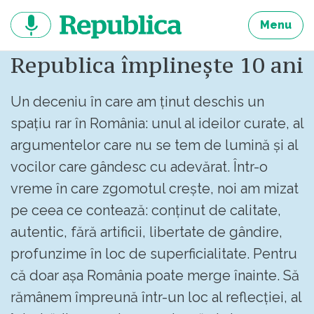
Sari
la
Menu
continut
Republica împlinește 10 ani
Un deceniu în care am ținut deschis un
spațiu rar în România: unul al ideilor curate, al
argumentelor care nu se tem de lumină și al
vocilor care gândesc cu adevărat. Într-o
vreme în care zgomotul crește, noi am mizat
pe ceea ce contează: conținut de calitate,
autentic, fără artificii, libertate de gândire,
profunzime în loc de superficialitate. Pentru
că doar așa România poate merge înainte. Să
rămânem împreună într-un loc al reflecției, al