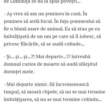
de Luminița se dă la spus povești...
- Aș vrea să am un șemineu în casă. În
șemineu să ardă focul. În fața șemineului să
fie o blană mare de animal. Eu să stau pe ea
îmbrățișată de un om pe care să îl iubesc, să
privesc flăcările, să se audă colinde...
- Și... și... și...?! Mai departe...!? întreabă
domnul curios de moarte să audă sfârșitul
dorinței mele.
- Mai departe nimic. Să încremenească
timpul, să moară clipele, să nu se mai termine
îmbrățișarea, să nu se mai termine colinda...