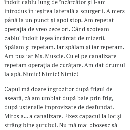
îndoit cablu lung de încărcător și l-am
introdus în ieșirea laterală a scurgerii. A mers
până la un punct și apoi stop. Am repetat
operația de vreo zece ori. Când scoteam
cablul îndoit ieșea încărcat de mizerii.
Spălam și repetam. Iar spălam și iar reperam.
Am pus iar Ms. Muscle. Cu el pe canalizare
repetam operația de curățare. Am dat drumul
la apă. Nimic! Nimic! Nimic!
Capul mă doare îngrozitor după frigul de
aseară, că am umblat după baie prin frig,
după ustensile improvizate de desfundat.
Miros a... a canalizare. Fixez capacul la loc și
strâng bine șurubul. Nu mă mai obosesc să