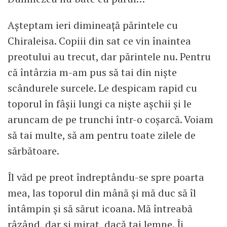
Așteptam ieri dimineață părintele cu
Chiraleisa. Copiii din sat ce vin înaintea
preotului au trecut, dar părintele nu. Pentru
că întârzia m-am pus să tai din niște
scândurele surcele. Le despicam rapid cu
toporul în fâșii lungi ca niște așchii și le
aruncam de pe trunchi într-o coșarcă. Voiam
să tai multe, să am pentru toate zilele de
sărbătoare.
Îl văd pe preot îndreptându-se spre poarta
mea, las toporul din mână și mă duc să îl
întâmpin și să sărut icoana. Mă întreabă
râzând, dar și mirat, dacă tai lemne. Îi