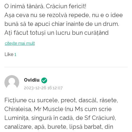
bărbat în casă, doar să desfunde
O inimă tânără. Crăciun fericit!
canalizarea!?”
Așa ceva nu se rezolvă repede, nu e o idee
bună să te apuci chiar înainte de un drum.
Poate ca cel din vis, cu imbratisarea, cel cu
Ați făcut totuși un lucru bun curățând
iubirea, de ziceti ca l-ati vrea ca sa-l iubiti, sa
manual. Altfel, prind bine în casă vreo două
citește mai mult
priviti semineul si sa auziti colindele, daca il
plicuri de granule pentru desfundarea
tineati in casa (cineva o fi fost la un moment
Like
1
țevilor, de folosit cu apă fierbinte, și o
dat), ma gandesc ca tot acela va ajuta si cu
pompă.
surceaua si cu canalizarea si cu
desfundarea. Si va mai si pupa. Eu asa cred.
Ovidiu
2023-12-26 16:12:07
Dar pana la urma cine v-a sunat? Era chiar
Ficțiune cu surcele, preot, dascăl, râsete,
Mos Craciun? Ca n-am inteles.
Chiraleisa, Mr Muscle (nu Ms cum scrie
Luminița, singură în cadă, de Sf Crăciun),
canalizare, apă, burete, lipsă barbat, din