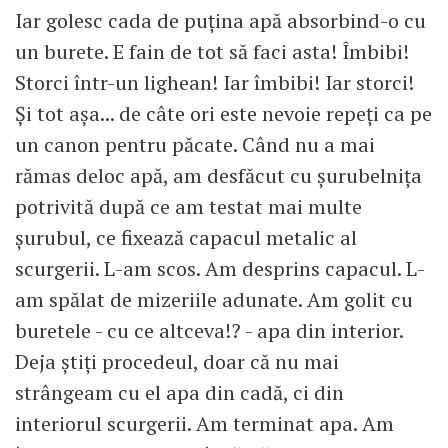
Iar golesc cada de puțina apă absorbind-o cu
un burete. E fain de tot să faci asta! Îmbibi!
Storci într-un lighean! Iar îmbibi! Iar storci!
Și tot așa... de câte ori este nevoie repeți ca pe
un canon pentru păcate. Când nu a mai
rămas deloc apă, am desfăcut cu șurubelnița
potrivită după ce am testat mai multe
șurubul, ce fixează capacul metalic al
scurgerii. L-am scos. Am desprins capacul. L-
am spălat de mizeriile adunate. Am golit cu
buretele - cu ce altceva!? - apa din interior.
Deja știți procedeul, doar că nu mai
strângeam cu el apa din cadă, ci din
interiorul scurgerii. Am terminat apa. Am