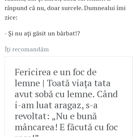
răspund că nu, doar surcele. Dumnealui îmi
zice:
- Și nu ați găsit un bărbat!?
Îți recomandăm
Fericirea e un foc de
lemne | Toată viața tata
avut sobă cu lemne. Când
i-am luat aragaz, s-a
revoltat: „Nu e bună
mâncarea! E făcută cu foc