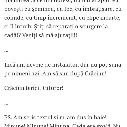
povești cu șemineu, cu foc, cu îmbrățișare, cu
colinde, cu timp încremenit, cu clipe moarte,
ci îl întreb: Știți să reparați o scurgere la
cadă!? Veniți să mă ajutați!!!
...
Încă am nevoie de instalator, dar nu pot suna
pe nimeni azi! Am să sun după Crăciun!
Crăciun fericit tuturor!
...
PS. Am scris textul și m-am dus în baie!
Minune! Minune! Minune! Cada era goală. Nu