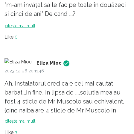
"m-am învățat să le fac pe toate în douăzeci
și cinci de ani" De cand ...?
citește mai mult
Like
0
Eliza Mioc
2023-12-26 20:11:46
Ah, instalatorul cred ca e cel mai cautat
barbat...in fine, in lipsa de ....solutia mea au
fost 4 sticle de Mr Muscolo sau echivalent,
{cine naiba are 4 sticle de Mr Muscolo in
casa ? - m-am imbracat si am cumparat,
citește mai mult
seara tarziu, cand se intampla toate bucuriile
Like
3