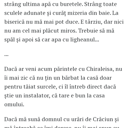
strâng ultima apă cu buretele. Strâng toate
sculele adunate și curăț mizeria din baie. La
biserică nu mă mai pot duce. E târziu, dar nici
nu am cel mai plăcut miros. Trebuie să mă
spăl și apoi să car apa cu ligheanul...
...
Dacă ar veni acum părintele cu Chiraleisa, nu
îi mai zic că nu țin un bărbat la casă doar
pentru tăiat surcele, ci îl întreb direct dacă
știe un instalator, că tare e bun la casa
omului.
Dacă mă sună domnul cu urări de Crăciun și
mă întreabă ce îmi doresc, nu îi mai spun eu