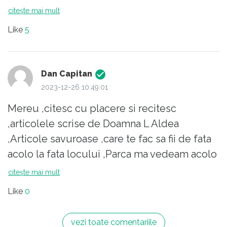
Bărbatul ar fi bun să nu stați singură pe blana
citește mai mult
de urs în fața șemineului, să ascultați cum
Like
5
trosnesc buștenii puși pe foc și, eventual, să
perpetuați specia.
Ho, ho, ho!!!
Dan Capitan
2023-12-26 10:49:01
Mereu ,citesc cu placere si recitesc
,articolele scrise de Doamna L Aldea
,Articole savuroase ,care te fac sa fii de fata
acolo la fata locului ,Parca ma vedeam acolo
cu,,sarpele in mana ,,( sarpe se zice la acea
citește mai mult
sonda din cablu de otel )care se foloseste la
Like
0
desfundat tevile de canalizare . . Am lucrat
pe santier peste 40 ani in inst electrice ,si
vezi toate comentariile