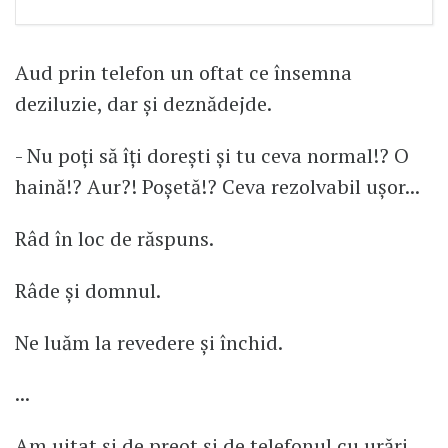
Aud prin telefon un oftat ce însemna
deziluzie, dar și deznădejde.
- Nu poți să îți dorești și tu ceva normal!? O
haină!? Aur?! Poșetă!? Ceva rezolvabil ușor...
Râd în loc de răspuns.
Râde și domnul.
Ne luăm la revedere și închid.
...
Am uitat și de preot și de telefonul cu urări.