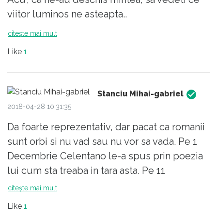
viitor luminos ne asteapta..
citește mai mult
Like
1
Stanciu Mihai-gabriel
2018-04-28 10:31:35
Da foarte reprezentativ, dar pacat ca romanii
sunt orbi si nu vad sau nu vor sa vada. Pe 1
Decembrie Celentano le-a spus prin poezia
lui cum sta treaba in tara asta. Pe 11
Decembrie romanii au votat psd? ?????.
citește mai mult
Like
1