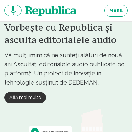
Sari
la
Menu
continut
Vorbește cu Republica și
ascultă editorialele audio
Vă mulțumim că ne sunteți alături de nouă
ani Ascultați editorialele audio publicate pe
platformă. Un proiect de inovație în
tehnologie susținut de DEDEMAN.
Află mai multe