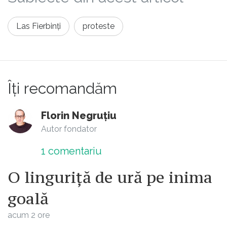
mulți,având în vedere ștergerea
barierelor în fața furtului.
Las Fierbinți
proteste
Îți recomandăm
Florin Negruțiu
Autor fondator
1
comentariu
O linguriță de ură pe inima
goală
acum 2 ore