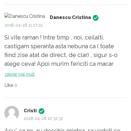
sa mai schimbam ceva!Daca se mai
poate...Majoritatea celor care se uita, o fac
Danescu Cristina
exact pentru atmosfera călduță, un pic
2018-04-28 11:27:25
vulgară, ce mai, seamănă perfect cu ce
Si vite raman ! Intre timp , noi, ceilalti,
vedem mereu.Ne seamănă.Ne complacem
castigam speranta asta nebuna ca ( toate
si ne place asta si apoi zicem "asta-i
fiind zise atat de direct, de clar) , sigur s-o
Romania".Oare????Face Pro TV ceva pentru
alege ceva! Apoi murim fericiti ca macar
altceva decât rating?Cerere si oferta,
exista un viitor pentru copiii nostri! De
citește mai mult
simplu.Asa incat nu mai caut sensuri
fericirea asta ,nici nu observam ca tarcul se
ascunse acolo unde nu vad decat comerț...
Like
0
largeste si devine mereu mai incapator! Ecce
homo!
Cristi
2018-04-28 10:32:32
Acu', ca ne-au deschis mintea, sa vedeti ce