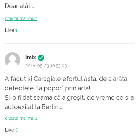
Doar atât...
citește mai mult
Like
1
Imix
2018-05-23 10:53:03
A făcut și Caragiale efortul ăsta, de a arăta
defectele ”la popor” prin artă!
Și-o fi dat seama că a greșit, de vreme ce s-a
autoexilat la Berlin...
citește mai mult
Like
0