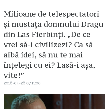
Milioane de telespectatori
și mustața domnului Dragu
din Las Fierbinți. „De ce
vrei să-i civilizezi? Ca să
aibă idei, să nu te mai
înțelegi cu ei? Lasă-i așa,
vite!”
2018-04-28 07:11:00