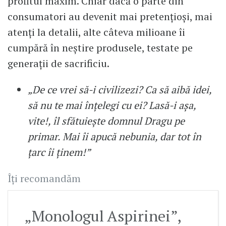
profitul maxim. Chiar dacă o parte din
consumatori au devenit mai pretențioși, mai
atenți la detalii, alte câteva milioane îi
cumpără în neștire produsele, testate pe
generații de sacrificiu.
„De ce vrei să-i civilizezi? Ca să aibă idei,
să nu te mai înțelegi cu ei? Lasă-i așa,
vite!, îl sfătuiește domnul Dragu pe
primar. Mai îi apucă nebunia, dar tot în
țarc îi ținem!”
Îți recomandăm
„Monologul Aspirinei”,