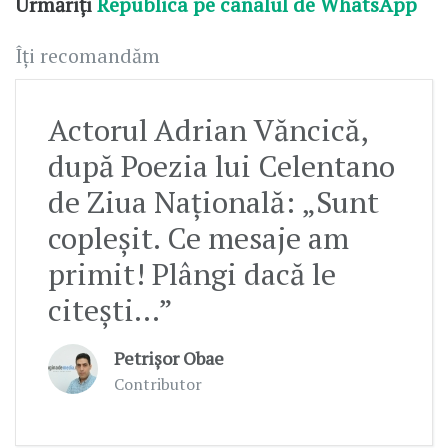
Urmăriți
Republica pe canalul de WhatsApp
Îți recomandăm
Actorul Adrian Văncică,
după Poezia lui Celentano
de Ziua Națională: „Sunt
copleșit. Ce mesaje am
primit! Plângi dacă le
citești...”
Petrișor Obae
Contributor