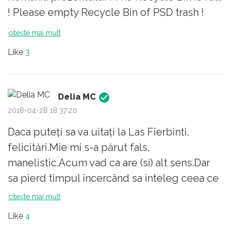
! Please empty Recycle Bin of PSD trash !
citește mai mult
Like
3
Delia MC
2018-04-28 18:37:20
Daca puteți sa va uitați la Las Fierbinti,
felicitări.Mie mi s-a părut fals,
manelistic.Acum vad ca are (si) alt sens.Dar
sa pierd timpul încercând sa inteleg ceea ce
stiu deja, nu vreau, mi-ar parea masochism
citește mai mult
pur.Ce rost are sa analizăm la nesfârșit cand
Like
4
singurul lucru care merită este sa incercam