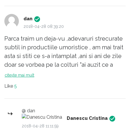
dan
2018-04-28 08:39:20
Parca traim un deja-vu ,adevaruri strecurate
subtil in productiile umoristice , am mai trait
asta si stiti ce s-a intamplat ,ani si ani de zile
doar se vorbea pe la colturi "ai auzit ce a
spus ala aseara " ,cat priveste actiunea
citește mai mult
,absolut nimic.
Like
5
Tare cred ca si acum se va intampla la fel , o
sa ne dam coate si atat.
Nu pot intelege de ce este atat de greu sa
@ dan
protestam , de ce oameni corecti nici macar
Danescu Cristina
nu isi mai striga oful ,
2018-04-28 11:11:59