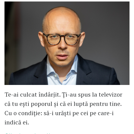
Te-ai culcat îndârjit. Ți-au spus la televizor
că tu ești poporul și că ei luptă pentru tine.
Cu o condiție: să-i urăști pe cei pe care-i
indică ei.