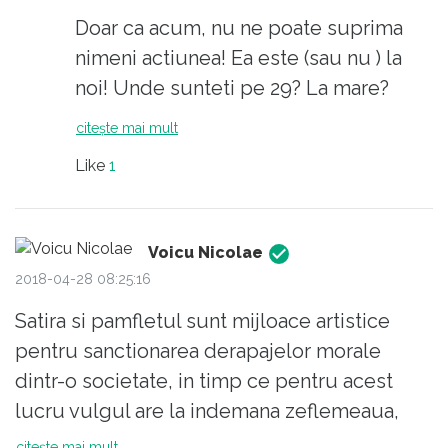
Se asterne peste Romania o lehamite care ne
Doar ca acum, nu ne poate suprima
va costa mult ,o singura privire daca se
nimeni actiunea! Ea este (sau nu ) la
arunca in alte tari se va vedea ca spiritul civic
noi! Unde sunteti pe 29? La mare?
este foarte dezvoltat ,nu e saptamana sa nu
citește mai mult
se protesteze pentru ceva si asta are efecte
asupra politicului din tarile respective .
Like
1
Ma tem ca este prea tarziu deja Adrian
Nastase vorbea ieri ca scutul de la Deveselu
e inutil in fata armamentului Rusiei incepem
Voicu Nicolae
2018-04-28 08:25:16
usor usor sa ne apropiem de rusi ,daca nu ne
sperie nici asta atunci suntem o tara
Satira si pamfletul sunt mijloace artistice
pierduta.
pentru sanctionarea derapajelor morale
dintr-o societate, in timp ce pentru acest
lucru vulgul are la indemana zeflemeaua,
ambele reprezentand cai de defulare a
citește mai mult