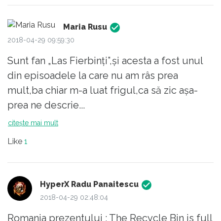
Maria Rusu
2018-04-29 09:59:30
Sunt fan „Las Fierbinți”,și acesta a fost unul
din episoadele la care nu am râs prea
mult,ba chiar m-a luat frigul,ca să zic așa-
prea ne descrie...
citește mai mult
Like
1
HyperX Radu Panaitescu
2018-04-29 02:48:04
Romania prezentului : The Recycle Bin is full