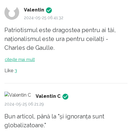
cumva are o misiune precisă sau doar și-a
Valentin
asumat poziția de idiot util?
2024-05-25 06:41:32
Patriotismul este dragostea pentru ai tăi,
naționalismul este ura pentru ceilalți -
Charles de Gaulle.
citește mai mult
Like
3
Valentin C
2024-05-25 06:21:29
Bun articol, până la "și ignoranța sunt
globalizatoare."