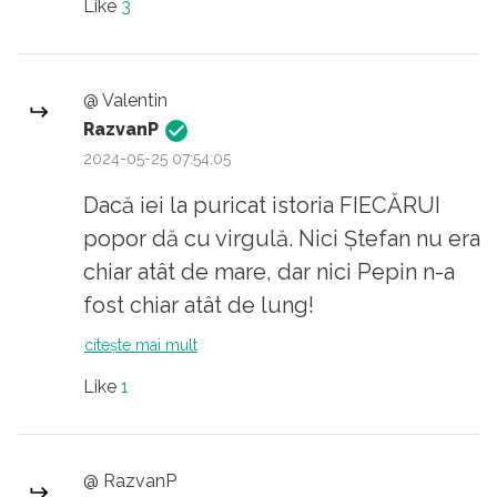
Like
3
listă pe care trebuie să o bifezi. E
vorba de etape, care trebuiesc
parcurse integral și în ansamblu
@ Valentin
pentru a înțelege ceva. Acest lucru se
RazvanP
face deja de către istorici. Istoria este
2024-05-25 07:54:05
o știință, nu un fel de poveste
Dacă iei la puricat istoria FIECĂRUI
frumoasă cu ai tăi care sunt buni și
popor dă cu virgulă. Nici Ștefan nu era
ăilați care sunt răi.
chiar atât de mare, dar nici Pepin n-a
fost chiar atât de lung!
Dar ce să vezi, francezii REZISTĂ
citește mai mult
propagandei care vrea să-l facă "mai
Like
1
scurt" în timp ce românii fac coadă să
"demonstreze" cât de "mic" era Nea
Fane!
@ RazvanP