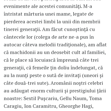
evenimente ale acestei comunități. M-a
întristat mărturia unei mame, legate de
pierderea acestei limbi la unii din membrii
tinerei generații. Am făcut cunoștință cu
cântecele lor (colega de arte ne-a pus în
autocar câteva melodii tradiționale), am aflat
că machidonii au un deosebit cult al familiei,
că le place să locuiască împreună câte trei
generații, că femeile țin doliu îndelungat, că
au la nunți peste o sută de invitați (uneori și
câte două-trei sute). Aromânii noștri celebri
au adăugat enorm culturii și prestigiului țării
noastre: Sextil Pușcariu, Gellu Naum, Toma
Caragiu, Ion Caramitru, Gheorghe Hagi,