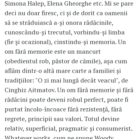
Simona Halep, Elena Gheorghe etc. Mi se pare
deci nu doar firesc, ci și de dorit ca oamenii
să se străduiască a-și onora rădăcinile,
cunoscându-și trecutul, vorbindu-și limba
(fie și ocazional), cinstindu-și memoria. Un
om fără memorie este un mancurt
(obedientul rob, păstor de cămile), așa cum
aflăm dintr-o altă mare carte a familiei și
tradițiilor: "O zi mai lungă decât veacul", de
Cinghiz Aitmatov. Un om fără memorie și fără
rădăcini poate deveni robul perfect, poate fi
purtat încolo-încoace fără rezistență, fără
regrete, principii sau valori. Totul devine
relativ, superficial, pragmatic și consumerist.
Whatever works, cum ne spune Woody