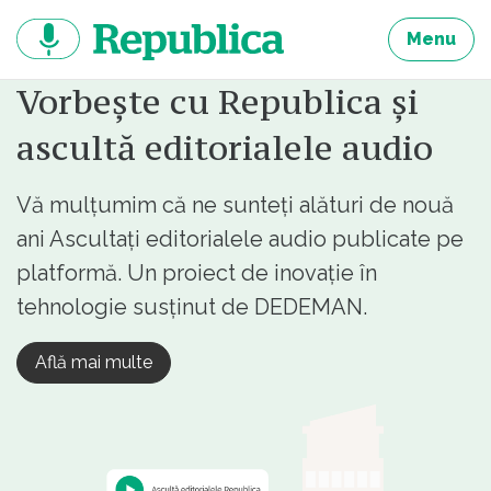
Sari
la
Menu
continut
Vorbește cu Republica și
ascultă editorialele audio
Vă mulțumim că ne sunteți alături de nouă
ani Ascultați editorialele audio publicate pe
platformă. Un proiect de inovație în
tehnologie susținut de DEDEMAN.
Află mai multe