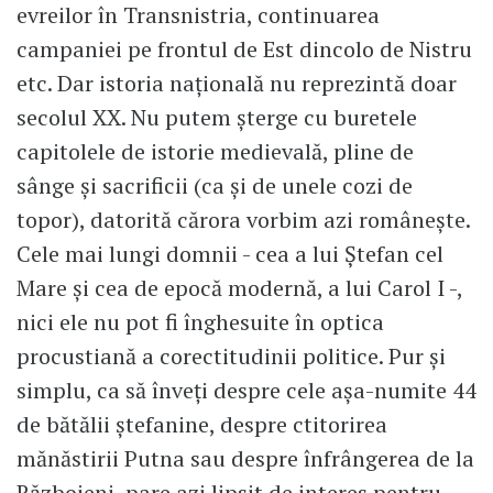
evreilor în Transnistria, continuarea
campaniei pe frontul de Est dincolo de Nistru
etc. Dar istoria națională nu reprezintă doar
secolul XX. Nu putem șterge cu buretele
capitolele de istorie medievală, pline de
sânge și sacrificii (ca și de unele cozi de
topor), datorită cărora vorbim azi românește.
Cele mai lungi domnii - cea a lui Ștefan cel
Mare și cea de epocă modernă, a lui Carol I -,
nici ele nu pot fi înghesuite în optica
procustiană a corectitudinii politice. Pur și
simplu, ca să înveți despre cele așa-numite 44
de bătălii ștefanine, despre ctitorirea
mănăstirii Putna sau despre înfrângerea de la
Războieni, pare azi lipsit de interes pentru