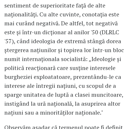
sentiment de superioritate față de alte
naționalități. Cu alte cuvinte, conotația este
mai curând negativă. De altfel, tot negativă
este și într-un dicționar al anilor '50 (DLRLC
'57), când ideologia de extremă stângă dorea
ștergerea națiunilor și topirea lor într-un bloc
numit internaționala socialistă: „Ideologie și
politică reacționară care susține interesele
burgheziei exploatatoare, prezentându-le ca
interese ale întregii națiuni, cu scopul de a
sparge unitatea de luptă a clasei muncitoare,
instigând la ură națională, la asuprirea altor
națiuni sau a minorităților naționale."
Observăm așadar că termenul poate fi definit