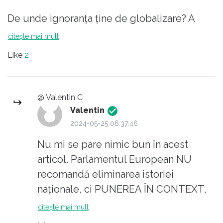
De unde ignoranța ține de globalizare? A
răspunde/deriva corect pe plan local,
citește mai mult
trebuie să pleci de la global. A ignora ceva e
Like
2
similar cu a simplifica, a localiza, a
particulariza, nicidecum a globaliza.
@ Valentin C
Valentin
2024-05-25 06:37:46
Nu mi se pare nimic bun în acest
articol. Parlamentul European NU
recomandă eliminarea istoriei
naționale, ci PUNEREA ÎN CONTEXT,
ceea ce s-a întâmplat dintotdeauna.
citește mai mult
Istoria nu e o înșiruire de persoanaje, o