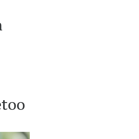
n
etoo