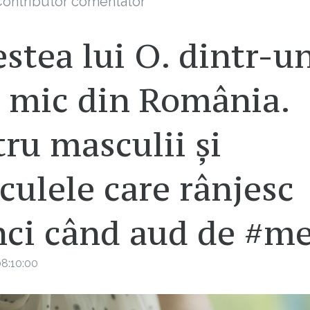
ontributor comentator
stea lui O. dintr-u
ș mic din România.
ru masculii și
ulele care rânjesc
nci când aud de #m
8:10:00