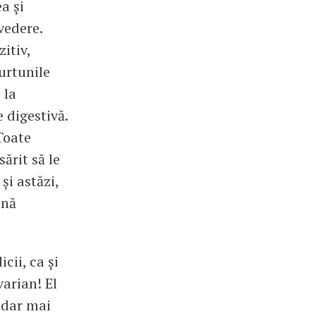
a şi
vedere.
itiv,
urtunile
 la
 digestivă.
 Toate
ărit să le
 şi astăzi,
ună
icii, ca şi
varian! El
, dar mai