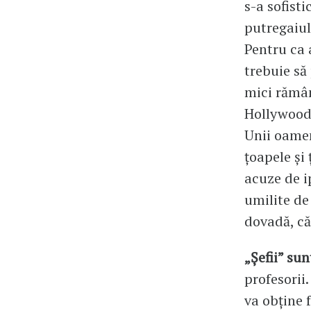
s-a sofist
putregaiul
Pentru ca 
trebuie să
mici rămân
Hollywood 
Unii oamen
ţoapele şi 
acuze de ip
umilite de 
dovadă, că
„Şefii” su
profesorii
va obţine f