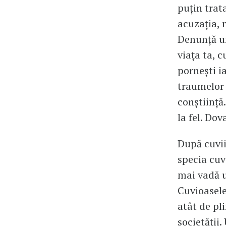
puţin trat
acuzaţia, 
Denunţă un
viaţa ta, c
porneşti ia
traumelor 
conştiinţă
la fel. Do
După cuvii
specia cuv
mai vadă u
Cuvioasele
atât de pl
societăţii