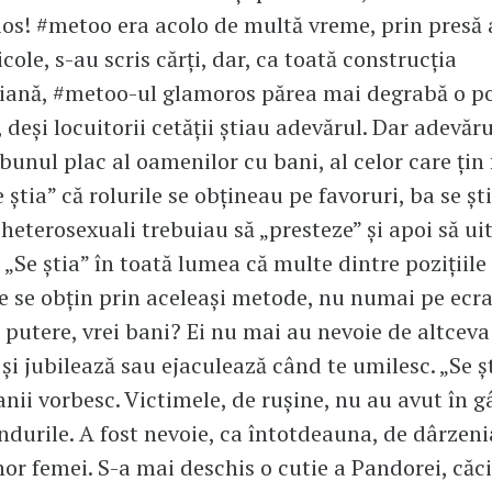
rios! #metoo era acolo de multă vreme, prin presă 
cole, s-au scris cărţi, dar, ca toată construcţia
iană, #metoo-ul glamoros părea mai degrabă o po
 deşi locuitorii cetăţii ştiau adevărul. Dar adevăru
bunul plac al oamenilor cu bani, al celor care ţin 
e ştia” că rolurile se obţineau pe favoruri, ba se ş
 heterosexuali trebuiau să „presteze” şi apoi să uit
 „Se ştia” în toată lumea că multe dintre poziţiile
te se obţin prin aceleaşi metode, nu numai pe ecra
i putere, vrei bani? Ei nu mai au nevoie de altcev
şi jubilează sau ejaculează când te umilesc. „Se şt
banii vorbesc. Victimele, de ruşine, nu au avut în g
ndurile. A fost nevoie, ca întotdeauna, de dârzeni
nor femei. S-a mai deschis o cutie a Pandorei, că