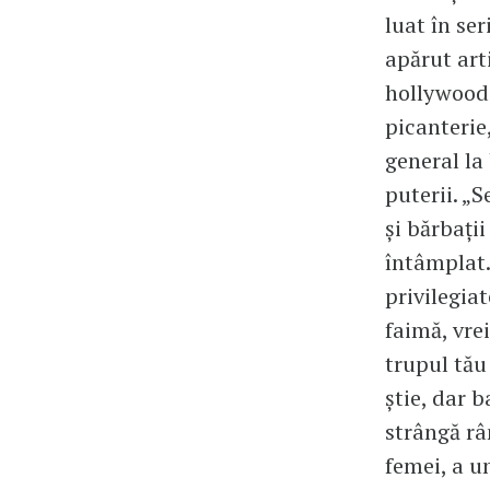
luat în se
apărut arti
hollywood
picanterie,
general la 
puterii. „S
şi bărbaţii
întâmplat.
privilegia
faimă, vre
trupul tău 
ştie, dar 
strângă râ
femei, a u