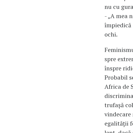
nu cu gura
- „A mea n
împiedică ş
ochi.
Feminismul
spre extre
înspre ridi
Probabil s
Africa de 
discrimina
trufaşă col
vindecare 
egalităţii
lent, dacă