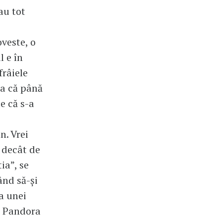
au tot
veste, o
l e în
frâiele
tia că până
e că s-a
n. Vrei
a decât de
ia”, se
ând să-şi
a unei
ci Pandora