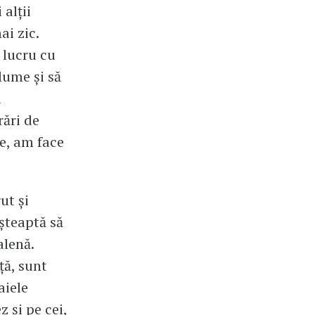
 alţii
ai zic.
e lucru cu
 lume şi să
a
rări de
re, am face
ut şi
şteaptă să
alenă.
ţă, sunt
aiele
 şi pe cei,