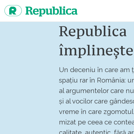
Sari
la
continut
Republica
împlinește
Un deceniu în care am ț
spațiu rar în România: un
al argumentelor care n
și al vocilor care gândes
vreme în care zgomotul 
mizat pe ceea ce contea
calitate, autentic, fără art