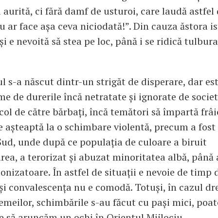
 aurită, ci fără damf de usturoi, care laudă astfel
u ar face aşa ceva niciodată!”. Din cauza ăstora is
i e nevoită să stea pe loc, până i se ridică tulbur
 s-a născut dintr-un strigăt de disperare, dar es
me de durerile încă netratate şi ignorate de societ
col de către bărbaţi, încă temători să împartă frâi
e aşteaptă la o schimbare violentă, precum a fost
Sud, unde după ce populaţia de culoare a biruit
rea, a terorizat şi abuzat minoritatea albă, până
onizatoare. În astfel de situaţii e nevoie de timp 
şi convalescenţa nu e comodă. Totuşi, în cazul dre
 femeilor, schimbările s-au făcut cu paşi mici, poa
 e să aruncăm un ochi în Orientul Mijlociu.