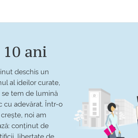
 10 ani
inut deschis un
ul al ideilor curate,
u se tem de lumină
c cu adevărat. Într-o
crește, noi am
ză: conținut de
ificii, libertate de