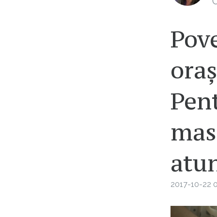
C
Pove
ora
Pent
masc
atu
2017-10-22 0