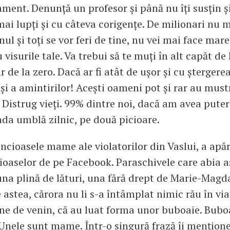
ament. Denunţă un profesor şi până nu îţi susţin şi
mai lupţi şi cu câteva corigenţe. De milionari nu m
ul şi toţi se vor feri de tine, nu vei mai face mar
u visurile tale. Va trebui să te muţi în alt capăt de
r de la zero. Dacă ar fi atât de uşor şi cu ştergere
şi a amintirilor! Aceşti oameni pot şi rar au must
. Distrug vieţi. 99% dintre noi, dacă am avea pute
vada umblă zilnic, pe două picioare.
ncioasele mame ale violatorilor din Vaslui, a apăr
ioaselor de pe Facebook. Paraschivele care abia a
na plină de lături, una fără drept de Marie-Magd
 astea, cărora nu li s-a întâmplat nimic rău în via
ine de venin, că au luat forma unor buboaie. Bubo
. Unele sunt mame. Într-o singură frază îi menţionez