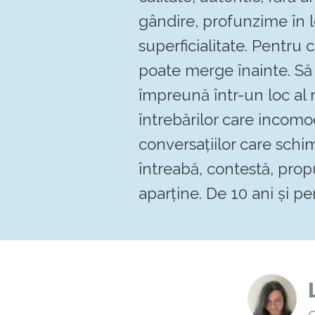
gândire, profunzime în 
superficialitate. Pentru
poate merge înainte. 
împreună într-un loc al re
întrebărilor care incomo
conversațiilor care schi
întreabă, contestă, pro
aparține. De 10 ani și pen