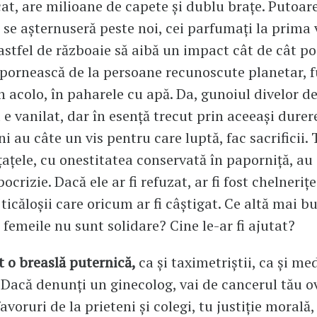
icat, are milioane de capete şi dublu braţe. Putoare
 se aşternuseră peste noi, cei parfumaţi la prima 
astfel de războaie să aibă un impact cât de cât poz
 pornească de la persoane recunoscute planetar, f
 acolo, în paharele cu apă. Da, gunoiul divelor de
e vanilat, dar în esenţă trecut prin aceeaşi durere
i au câte un vis pentru care luptă, fac sacrificii.
ţaţele, cu onestitatea conservată în paporniţă, au s
ocrizie. Dacă ele ar fi refuzat, ar fi fost chelneriţe
ticăloşii care oricum ar fi câştigat. Ce altă mai b
 femeile nu sunt solidare? Cine le-ar fi ajutat?
nt o breaslă puternică,
ca şi taximetriştii, ca şi med
. Dacă denunţi un ginecolog, vai de cancerul tău o
avoruri de la prieteni şi colegi, tu justiţie morală