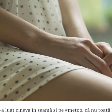
 l-a luat cineva în seamă şi pe #metoo, că nu toată