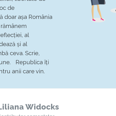
loc de
 că doar așa România
Să rămânem
flecției, al
dează și al
mbă ceva. Scrie,
pune. Republica îți
tru anii care vin.
Liliana Widocks