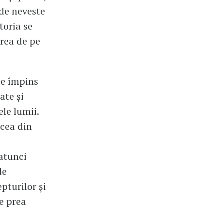
 de neveste
toria se
area de pe
te împins
ate şi
ele lumii.
 cea din
 atunci
de
pturilor şi
te prea