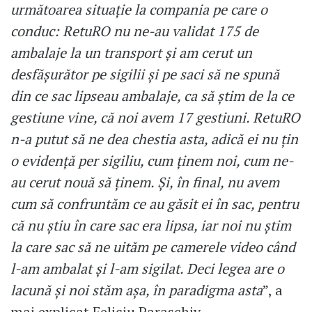
următoarea situație la compania pe care o
conduc: RetuRO nu ne-au validat 175 de
ambalaje la un transport și am cerut un
desfășurător pe sigilii și pe saci să ne spună
din ce sac lipseau ambalaje, ca să știm de la ce
gestiune vine, că noi avem 17 gestiuni. RetuRO
n-a putut să ne dea chestia asta, adică ei nu țin
o evidență per sigiliu, cum ținem noi, cum ne-
au cerut nouă să ținem. Și, în final, nu avem
cum să confruntăm ce au găsit ei în sac, pentru
că nu știu în care sac era lipsa, iar noi nu știm
la care sac să ne uităm pe camerele video când
l-am ambalat și l-am sigilat. Deci legea are o
lacună și noi stăm așa, în paradigma asta
”, a
mai explicat Feliciu Paraschiv.