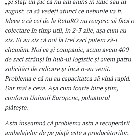
„
Și stați un pic că nu am ajuns în iulie sau în
august, ca să vedeți atunci ce nebunie va fi.
Ideea e că cei de la RetuRO nu reușesc să facă o
colectare în timp util, în 2-3 zile, așa cum au
zis. Ei au zis că noi la trei saci putem să-i
chemăm. Noi ca și companie, acum avem 400
de saci strânși în hub-ul logistic și avem patru
solicitări de ridicare și încă n-au venit.
Problema e că nu au capacitatea să vină rapid.
Dar mai e ceva. Așa cum foarte bine știm,
conform Uniunii Europene, poluatorul
plătește.
Asta înseamnă că problema asta a recuperării
ambalajelor de pe piață este a producătorilor.