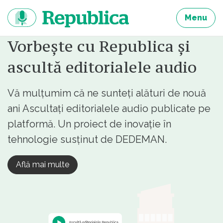
Sari
la
Menu
continut
Vorbește cu Republica și
ascultă editorialele audio
Vă mulțumim că ne sunteți alături de nouă
ani Ascultați editorialele audio publicate pe
platformă. Un proiect de inovație în
tehnologie susținut de DEDEMAN.
Află mai multe