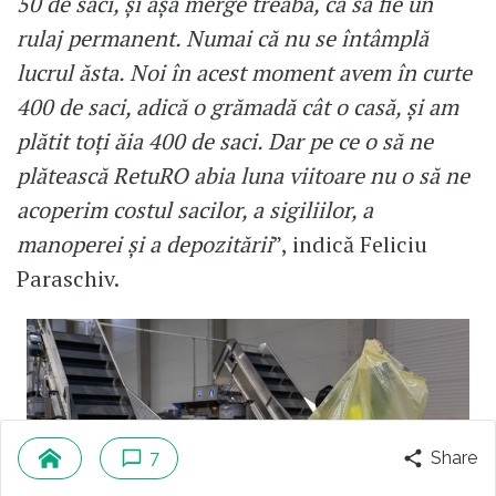
50 de saci, și așa merge treaba, ca să fie un
rulaj permanent. Numai că nu se întâmplă
lucrul ăsta. Noi în acest moment avem în curte
400 de saci, adică o grămadă cât o casă, și am
plătit toți ăia 400 de saci. Dar pe ce o să ne
plătească RetuRO abia luna viitoare nu o să ne
acoperim costul sacilor, a sigiliilor, a
manoperei și a depozitării
”, indică Feliciu
Paraschiv.
7
Share