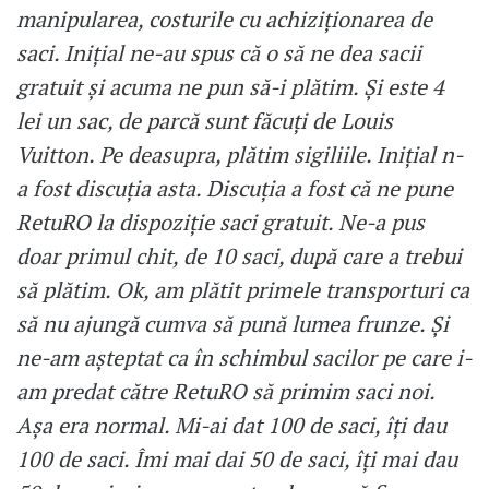
manipularea, costurile cu achiziționarea de
saci. Inițial ne-au spus că o să ne dea sacii
gratuit și acuma ne pun să-i plătim. Și este 4
lei un sac, de parcă sunt făcuți de Louis
Vuitton. Pe deasupra, plătim sigiliile. Inițial n-
a fost discuția asta. Discuția a fost că ne pune
RetuRO la dispoziție saci gratuit. Ne-a pus
doar primul chit, de 10 saci, după care a trebui
să plătim. Ok, am plătit primele transporturi ca
să nu ajungă cumva să pună lumea frunze. Și
ne-am așteptat ca în schimbul sacilor pe care i-
am predat către RetuRO să primim saci noi.
Așa era normal. Mi-ai dat 100 de saci, îți dau
100 de saci. Îmi mai dai 50 de saci, îți mai dau