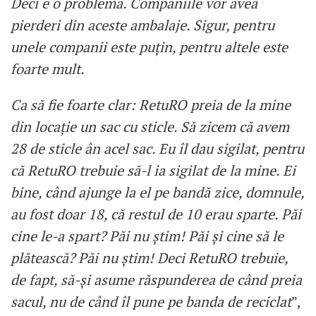
Deci e o problemă. Companiile vor avea
pierderi din aceste ambalaje. Sigur, pentru
unele companii este puțin, pentru altele este
foarte mult.
Ca să fie foarte clar: RetuRO preia de la mine
din locație un sac cu sticle. Să zicem că avem
28 de sticle ân acel sac. Eu îl dau sigilat, pentru
că RetuRO trebuie să-l ia sigilat de la mine. Ei
bine, când ajunge la el pe bandă zice, domnule,
au fost doar 18, că restul de 10 erau sparte. Păi
cine le-a spart? Păi nu știm! Păi și cine să le
plătească? Păi nu știm! Deci RetuRO trebuie,
de fapt, să-și asume răspunderea de când preia
sacul, nu de când îl pune pe banda de reciclat
”,