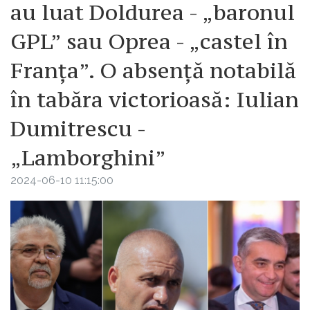
au luat Doldurea - „baronul
GPL” sau Oprea - „castel în
Franța”. O absență notabilă
în tabăra victorioasă: Iulian
Dumitrescu -
„Lamborghini”
2024-06-10 11:15:00