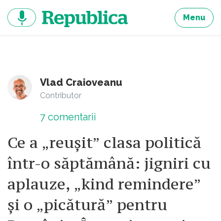
Sari
la
Menu
continut
Vlad Craioveanu
Contributor
7
comentarii
Ce a „reușit” clasa politică
într-o săptămână: jigniri cu
aplauze, „kind remindere”
și o „picătură” pentru