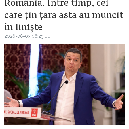
România. Între timp, cei
care țin țara asta au muncit
în liniște
2026-08-03 06:29:00