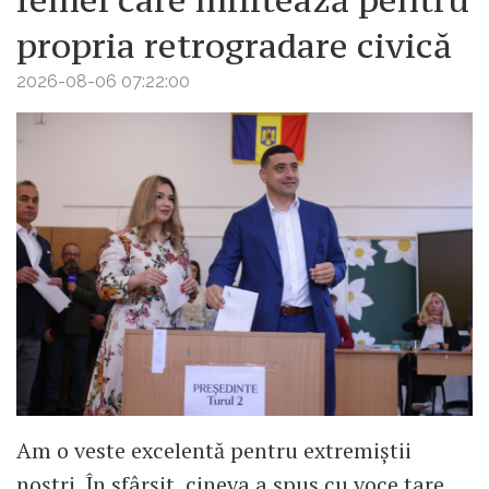
propria retrogradare civică
2026-08-06 07:22:00
Am o veste excelentă pentru extremiștii
noștri. În sfârșit, cineva a spus cu voce tare