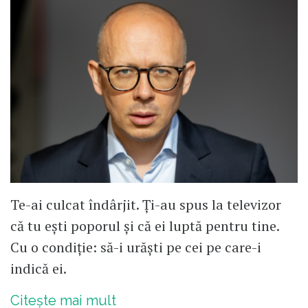
Te-ai culcat îndârjit. Ți-au spus la televizor
că tu ești poporul și că ei luptă pentru tine.
Cu o condiție: să-i urăști pe cei pe care-i
indică ei.
Citește mai mult