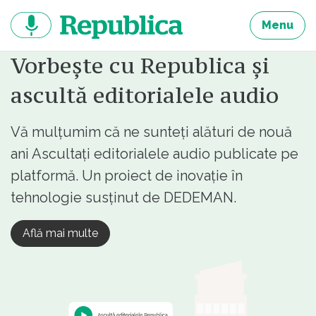
Sari
la
Menu
continut
Vorbește cu Republica și
ascultă editorialele audio
Vă mulțumim că ne sunteți alături de nouă
ani Ascultați editorialele audio publicate pe
platformă. Un proiect de inovație în
tehnologie susținut de DEDEMAN.
Află mai multe