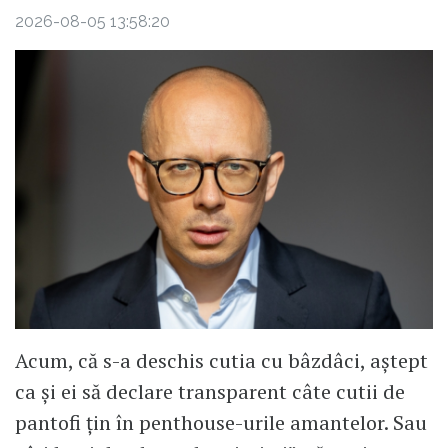
2026-08-05 13:58:20
Acum, că s-a deschis cutia cu bâzdâci, aștept
ca și ei să declare transparent câte cutii de
pantofi țin în penthouse-urile amantelor. Sau