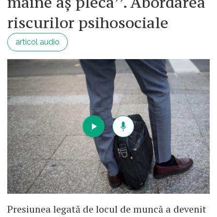
mâine aș pleca’’. Abordarea
riscurilor psihosociale
articol audio
Presiunea legată de locul de muncă a devenit