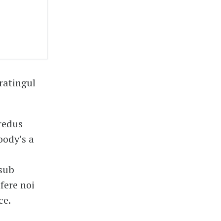
ratingul
redus
oody’s a
 sub
fere noi
ce.