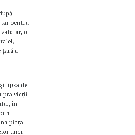
 după
 iar pentru
 valutar, o
ralel,
 țară a
și lipsa de
pra vieții
lui, în
 pun
ina piața
elor unor