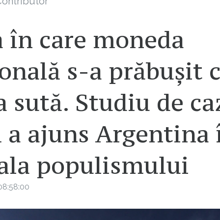
ontributor
a în care moneda
onală s-a prăbușit 
a sută. Studiu de ca
 a ajuns Argentina 
rala populismului
08:58:00