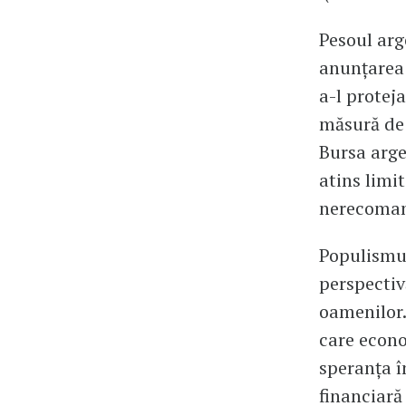
Pesoul arg
anunțarea 
a-l protej
măsură de c
Bursa arge
atins limit
nerecomand
Populismul 
perspectiv
oamenilor.
care econo
speranța î
financiară