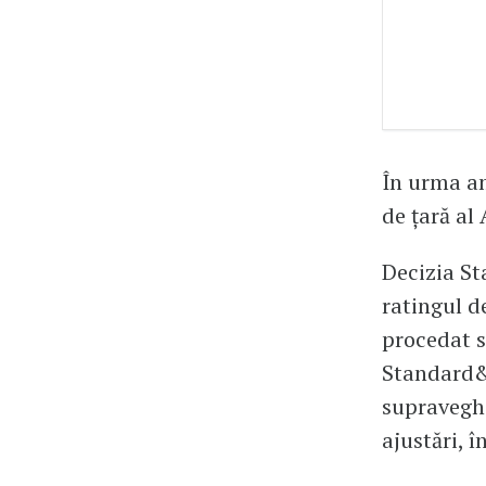
În urma am
de țară al
Decizia St
ratingul d
procedat s
Standard&P
supraveghe
ajustări, î