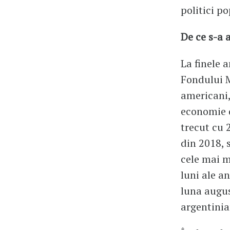
politici p
De ce s-a 
La finele 
Fondului M
americani,
economie d
trecut cu 
din 2018, 
cele mai m
luni ale a
luna augus
argentinia