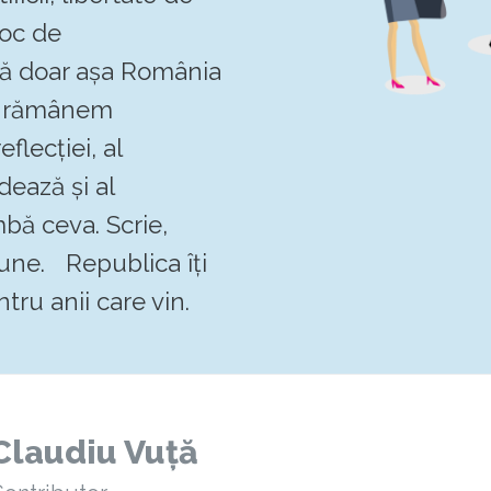
loc de
 că doar așa România
Să rămânem
flecției, al
dează și al
mbă ceva. Scrie,
pune. Republica îți
tru anii care vin.
Claudiu Vuță