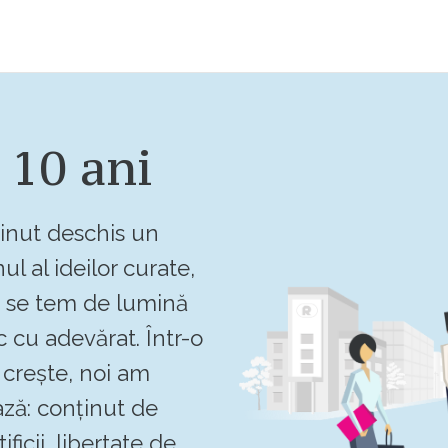
 10 ani
inut deschis un
ul al ideilor curate,
u se tem de lumină
c cu adevărat. Într-o
crește, noi am
ză: conținut de
ificii, libertate de