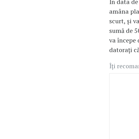
În data de
amâna plat
scurt, și 
sumă de 50
va începe 
datorați că
Îți recom