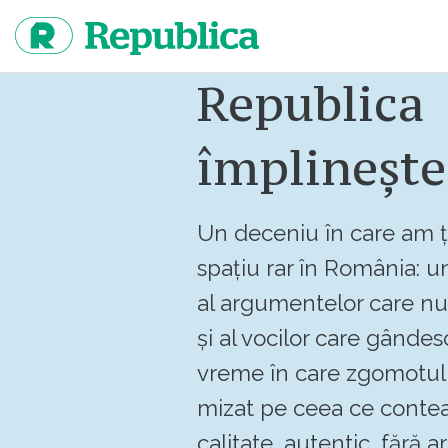
Sari
la
continut
Republica
împlinește
Un deceniu în care am ț
spațiu rar în România: un
al argumentelor care n
și al vocilor care gândes
vreme în care zgomotul 
mizat pe ceea ce contea
calitate, autentic, fără art