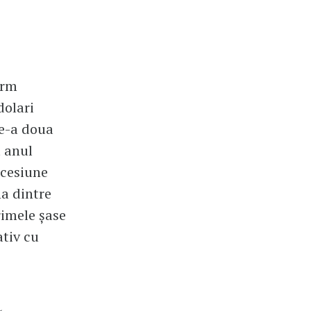
orm
dolari
de-a doua
t anul
ecesiune
na dintre
rimele șase
ativ cu