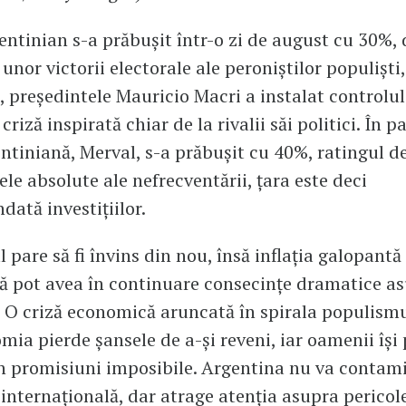
entinian s-a prăbușit într-o zi de august cu 30%,
unor victorii electorale ale peroniștilor populiști,
a, președintele Mauricio Macri a instalat controlul
riză inspirată chiar de la rivalii săi politici. În pa
ntiniană, Merval, s-a prăbușit cu 40%, ratingul de
ele absolute ale nefrecventării, țara este deci
ată investițiilor.
pare să fi învins din nou, însă inflația galopantă 
ă pot avea în continuare consecințe dramatice asu
 O criză economică aruncată în spirala populismu
mia pierde șansele de a-și reveni, iar oamenii își
n promisiuni imposibile. Argentina nu va contam
 internațională, dar atrage atenția asupra pericol