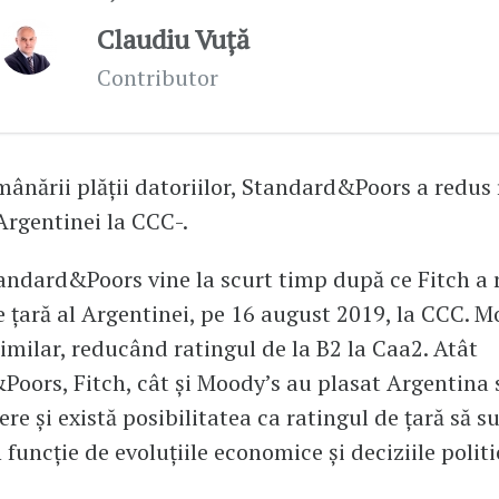
Claudiu Vuță
Contributor
ânării plății datoriilor, Standard&Poors a redus 
 Argentinei la CCC-.
andard&Poors vine la scurt timp după ce Fitch a 
e țară al Argentinei, pe 16 august 2019, la CCC. M
imilar, reducând ratingul de la B2 la Caa2. Atât
oors, Fitch, cât și Moody’s au plasat Argentina
re și există posibilitatea ca ratingul de țară să su
n funcție de evoluțiile economice și deciziile politi