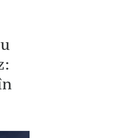
cu
z:
în