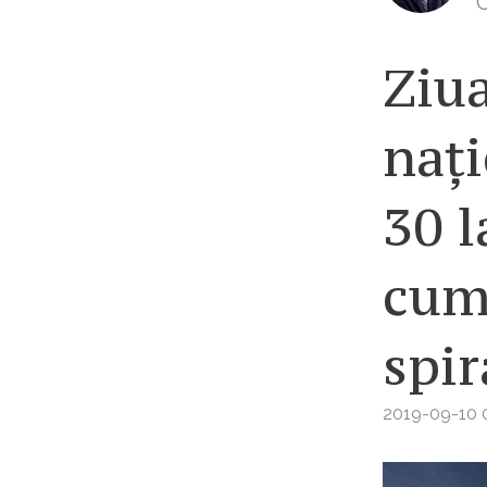
C
Ziu
nați
30 l
cum
spi
2019-09-10 