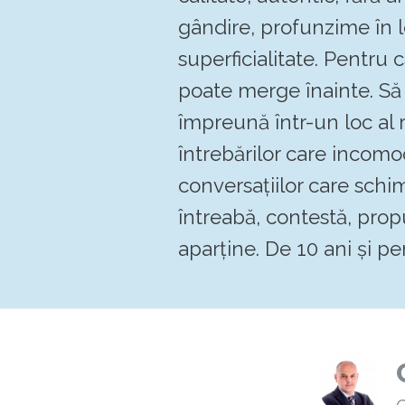
gândire, profunzime în 
superficialitate. Pentru
poate merge înainte. 
împreună într-un loc al re
întrebărilor care incomo
conversațiilor care schi
întreabă, contestă, pro
aparține. De 10 ani și pen