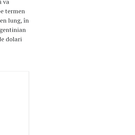
ă va
 pe termen
en lung, în
rgentinian
de dolari