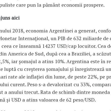
opuliste care pun la pământ economii prospere.
ajuns aici
anului 2018, economia Argentinei a generat, conf
onetar Internațional, un PIB de 632 miliarde de 
 ceea ce înseamnă 14237 USD/cap locuitor. Cea 
in America de Sud, după cea a Braziliei, a scăzu
2,5%, iar șomajul a atins 10%. Argentina este în r
se luptă cu creșterea șomajului și înregistrează u
ari rate ale inflației din lume, de peste 22%, pe p
nului curent. Peso s-a devalorizat cu 33%, compar
t a anului trecut. Rata de schimb dintre moneda
nă și USD a atins valoarea de 62 peso/USD.