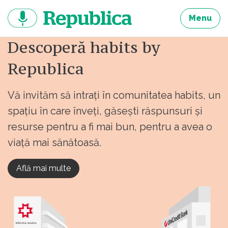
Sari
la
Menu
continut
Descoperă habits by
Republica
Vă invităm să intrați în comunitatea habits, un
spațiu în care înveți, găsești răspunsuri și
resurse pentru a fi mai bun, pentru a avea o
viață mai sănătoasă.
Află mai multe