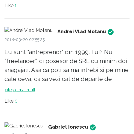
Like
1
Andrei Vlad Motanu
2018-03-20 02:55:25
Eu sunt "antreprenor" din 1999. Tu!? Nu
"freelancer", ci posesor de SRL cu minim doi
anagajati. Asa ca poti sa ma intrebi si pe mine
cate ceva, ca sa vezi cat de departe de
realitate esti.
citește mai mult
Like
0
Gabriel Ionescu