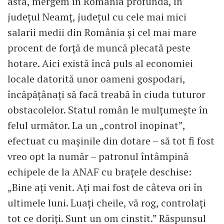
asta, mergem în România profundă, în
județul Neamț, județul cu cele mai mici
salarii medii din România și cel mai mare
procent de forță de muncă plecată peste
hotare. Aici există încă puls al economiei
locale datorită unor oameni gospodari,
încăpățânați să facă treabă în ciuda tuturor
obstacolelor. Statul român le mulțumește în
felul următor. La un „control inopinat”,
efectuat cu mașinile din dotare – să tot fi fost
vreo opt la număr – patronul întâmpină
echipele de la ANAF cu brațele deschise:
„Bine ați venit. Ați mai fost de câteva ori în
ultimele luni. Luați cheile, vă rog, controlați
tot ce doriți. Sunt un om cinstit.” Răspunsul