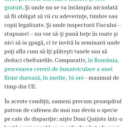
gratuit
. Şi unde nu se va întâmpla niciodată
să fii obligat să vii cu adeverințe, timbre sau
copii legalizate. Şi unde inspectorii Fiscului –
stupoare! – nu vor să-ţi pună bețe în roate și
nici să ia șpagă, ci te invită la seminarii unde
poți afla cum să îți plătești taxele sau să
deduci cheltuielile. Comparativ,
în România,
procesarea cererii de înmatriculare a unei
firme durează, în medie, 16 ore
- maximul de
timp din UE.
În aceste condiții, oameni precum proaspătul
patron de cafenea de mai sus devin o specie
pe cale de dispariție: nişte Doni Quijote într-o