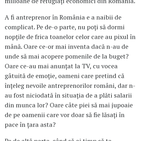
milioane de refugiați economici din România.
A fi antreprenor în România e a naibii de
complicat. Pe de-o parte, nu poți să dormi
nopțile de frica toanelor celor care au pixul în
mână. Oare ce-or mai inventa dacă n-au de
unde să mai acopere pomenile de la buget?
Oare ce-au mai anunțat la TV, cu vocea
gâtuită de emoție, oameni care pretind că
înțeleg nevoile antreprenorilor români, dar n-
au fost niciodată în situația de a plăti salarii
din munca lor? Oare câte piei să mai jupoaie
de pe oamenii care vor doar să fie lăsați în
pace în țara asta?
Pe de altă parte, când să ai timp să te