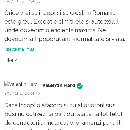
2017-11-19 22:56:53
duce pe apa Sâmbetei iar asasinul invizibil al
business-ului va rămâne nepedepsit!
Orice vrei sa incepi si sa cresti in Romania
este greu. Exceptie cimitirele si autoexilul
unde dovedim o eficienta maxima. Ne
dovedim a fi poporul anti-normalitate si viata.
In lumea "civilizata" orice control are ca scop
citește mai mult
corijarea deficientelor de functionare.
Like
2
Da,uneori se aplica si amenzi, acolo unde
cineva a facut-o lata. Vezi Google in ultimii
ani. La noi, controalele se fac in scopul:"Lasa
Valentin Hard
ca iti gasim noi ceva"....suna cunoscut?In final,
2017-11-17 15:34:40
lucrurile raman la fel,oamenii se adapteaza,
Daca incepi o afacere si nu ai prieteni sus
ori pleaca. Din viata sau din Tara. Da,finalul
pusi,nu cotizezi la partidul stat,si la tot felul
este previzibil, in parte,realist. "Abia când
de controlori,ai incurcat o.Iei amenzi pana iti
ultimul antreprenor se va sătura și va trage