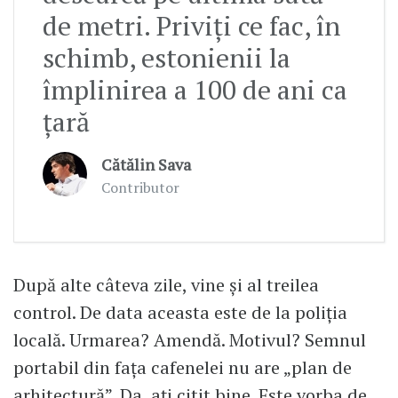
de metri. Priviți ce fac, în
schimb, estonienii la
împlinirea a 100 de ani ca
țară
Cătălin Sava
Contributor
După alte câteva zile, vine şi al treilea
control. De data aceasta este de la poliția
locală. Urmarea? Amendă. Motivul? Semnul
portabil din faţa cafenelei nu are „plan de
arhitectură”. Da, ați citit bine. Este vorba de