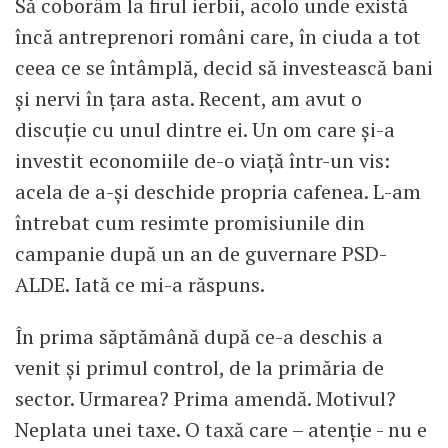
Să coborâm la firul ierbii, acolo unde există
încă antreprenori români care, în ciuda a tot
ceea ce se întâmplă, decid să investească bani
și nervi în țara asta. Recent, am avut o
discuție cu unul dintre ei. Un om care şi-a
investit economiile de-o viaţă într-un vis:
acela de a-şi deschide propria cafenea. L-am
întrebat cum resimte promisiunile din
campanie după un an de guvernare PSD-
ALDE. Iată ce mi-a răspuns.
În prima săptămână după ce-a deschis a
venit şi primul control, de la primăria de
sector. Urmarea? Prima amendă. Motivul?
Neplata unei taxe. O taxă care – atenție - nu e