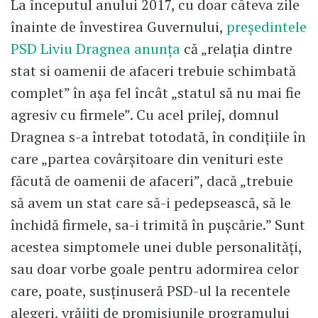
La începutul anului 2017, cu doar câteva zile
înainte de învestirea Guvernului,
președintele
PSD Liviu Dragnea anunţa
că „relaţia dintre
stat si oamenii de afaceri trebuie schimbată
complet” în așa fel încât „statul să nu mai fie
agresiv cu firmele”. Cu acel prilej, domnul
Dragnea s-a întrebat totodată, în condiţiile în
care „partea covârșitoare din venituri este
făcută de oamenii de afaceri”, dacă „trebuie
să avem un stat care să-i pedepsească, să le
închidă firmele, sa-i trimită în puşcărie.” Sunt
acestea simptomele unei duble personalități,
sau doar vorbe goale pentru adormirea celor
care, poate, susținuseră PSD-ul la recentele
alegeri, vrăjiți de promisiunile programului