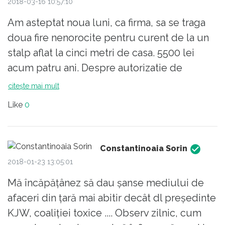
2018-03-16 10:57:10
Am asteptat noua luni, ca firma, sa se traga
doua fire nenorocite pentru curent de la un
stalp aflat la cinci metri de casa. 5500 lei
acum patru ani. Despre autorizatie de
constructie nu mai zic, bani grei, avize,
citește mai mult
proiecte, diriginti de santier platiti numai
Like
0
pentru stampile, procese verbale la
kilogram.
Constantinoaia Sorin
2018-01-23 13:05:01
Mă încăpățânez să dau șanse mediului de
afaceri din țară mai abitir decât dl președinte
KJW, coaliției toxice .... Observ zilnic, cum