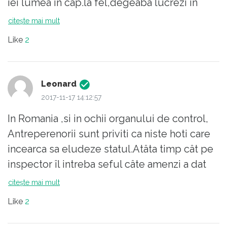
iei lumea in cap.la fel,degeaba lucrezi in
obloanele vor fi forțați să accepte că nu mai
agricultura si incerci sa prinzi un proiect cu
citește mai mult
au de unde fura dacă noi nu mai producem.
bani europeni,nu ti aproba nimeni proiectul
Sau, mai e o variantă: să plece ei", Cu
Like
2
daca nu cotizezi la toti cei care iti pun
precizarea, ei nu vor pleca. Mai degraba vor
stampila pe acte,sau daca nu ai un prieten
proceda ca Nero,imparatul Romei.
sus pus.
Leonard
2017-11-17 14:12:57
In Romania ,si in ochii organului de control,
Antreperenorii sunt priviti ca niste hoti care
incearca sa eludeze statul.Atâta timp cât pe
inspector îl intreba seful câte amenzi a dat
intr-o zi ,de geaba ne agitam noi .
citește mai mult
Like
2