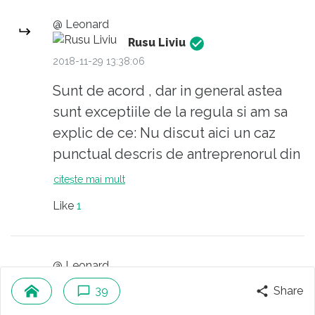
@ Leonard
Rusu Liviu
2018-11-29 13:38:06
Sunt de acord , dar in general astea
sunt exceptiile de la regula si am sa
explic de ce: Nu discut aici un caz
punctual descris de antreprenorul din
articol. In multe cazuri antreprenorii
citește mai mult
romani nu au capitalul mostenit ca cei
Like
1
din vest si atunci fac multe artificii ca
sa ajunga la nivelul de trai al celor de
acolo peste noapte si nu in 3 generatii
@ Leonard
de capitalisti cum ar fi normal
cetateanul turmentat
39
Share
Explicatii pentru asta sunt multe , dar
2019-05-05 10:24:56