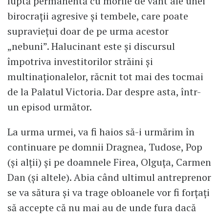
luptă permanentă cu morile de vânt ale unei
birocrații agresive și tembele, care poate
supraviețui doar de pe urma acestor
„nebuni”. Halucinant este și discursul
împotriva investitorilor străini și
multinaționalelor, răcnit tot mai des tocmai
de la Palatul Victoria. Dar despre asta, într-
un episod următor.
La urma urmei, va fi haios să-i urmărim în
continuare pe domnii Dragnea, Tudose, Pop
(și alții) și pe doamnele Firea, Olguța, Carmen
Dan (și altele). Abia când ultimul antreprenor
se va sătura și va trage obloanele vor fi forțați
să accepte că nu mai au de unde fura dacă