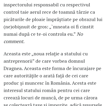
inspectorului responsabil cu respectivul
control taie aerul rece de toamnă târzie ca
picăturile de ploaie împrăștiate pe obrazul lui
(ne)obișnuit de gros: „`mneata oi fi cinstit
numai după ce te-oi controla eu.”
No
comment.
Aceasta este „noua relație a statului cu
antreprenorii” de care vorbea domnul
Dragnea. Aceasta este forma de încurajare pe
care autorităţile o arată faţă de cei care
produc şi muncesc în România. Acesta este
interesul statului român pentru cei care
creează locuri de muncă, de pe urma cărora
se colectează taxe şi impozite, adică resursele