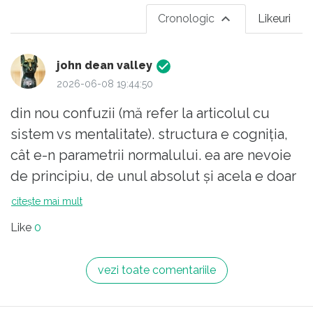
Cronologic
Likeuri
john dean valley
2026-06-08 19:44:50
din nou confuzii (mă refer la articolul cu
sistem vs mentalitate). structura e cogniția,
cât e-n parametrii normalului. ea are nevoie
de principiu, de unul absolut și acela e doar
Dumnezeu. e iubire și are drept antecameră
citește mai mult
morala. doar prin morală omul poate păși
Like
0
către absolut. fără proptele, fără obiceiuri,
fără preteni. busola morală e singura
vezi toate comentariile
funcțională-n haos.