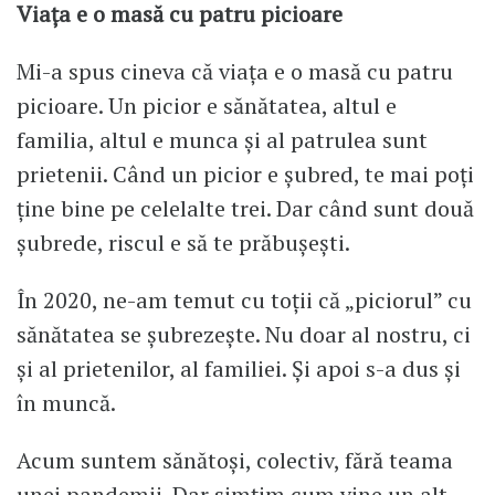
Viața e o masă cu patru picioare
Mi-a spus cineva că viața e o masă cu patru
picioare. Un picior e sănătatea, altul e
familia, altul e munca și al patrulea sunt
prietenii. Când un picior e șubred, te mai poți
ține bine pe celelalte trei. Dar când sunt două
șubrede, riscul e să te prăbușești.
În 2020, ne-am temut cu toții că „piciorul” cu
sănătatea se șubrezește. Nu doar al nostru, ci
și al prietenilor, al familiei. Și apoi s-a dus și
în muncă.
Acum suntem sănătoși, colectiv, fără teama
unei pandemii. Dar simțim cum vine un alt