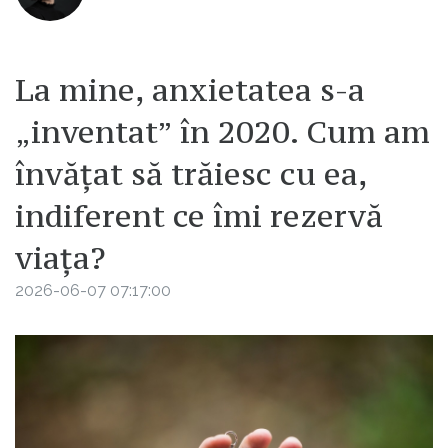
La mine, anxietatea s-a
„inventat” în 2020. Cum am
învățat să trăiesc cu ea,
indiferent ce îmi rezervă
viața?
2026-06-07 07:17:00