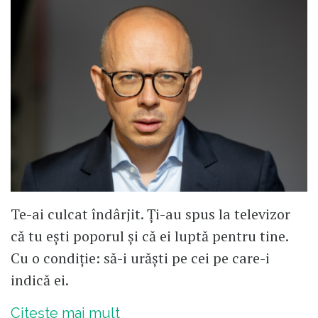
Te-ai culcat îndârjit. Ți-au spus la televizor
că tu ești poporul și că ei luptă pentru tine.
Cu o condiție: să-i urăști pe cei pe care-i
indică ei.
Citește mai mult