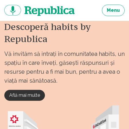
Sari
la
Menu
continut
Descoperă habits by
Republica
Vă invităm să intrați în comunitatea habits, un
spațiu în care înveți, găsești răspunsuri și
resurse pentru a fi mai bun, pentru a avea o
viață mai sănătoasă.
Află mai multe