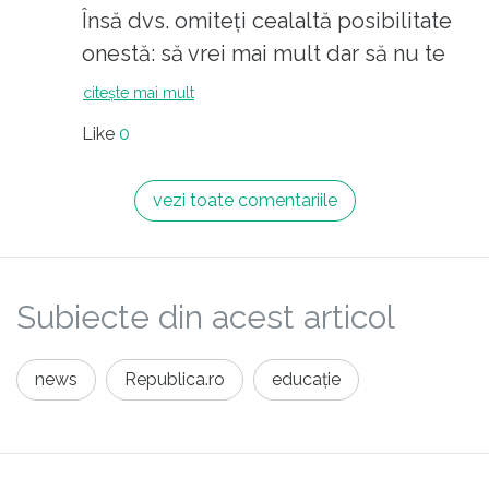
Însă dvs. omiteți cealaltă posibilitate
onestă: să vrei mai mult dar să nu te
plîngi. Nu văd niciun motiv pt care dl.
citește mai mult
CTN n-ar putea face parte din această
Like
0
categorie.
vezi toate comentariile
Subiecte din acest articol
news
Republica.ro
educație