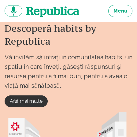
Sari
la
Menu
continut
Descoperă habits by
Republica
Vă invităm să intrați în comunitatea habits, un
spațiu în care înveți, găsești răspunsuri și
resurse pentru a fi mai bun, pentru a avea o
viață mai sănătoasă.
Află mai multe