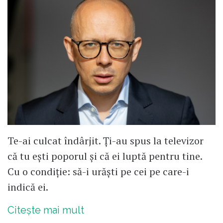
Te-ai culcat îndârjit. Ți-au spus la televizor
că tu ești poporul și că ei luptă pentru tine.
Cu o condiție: să-i urăști pe cei pe care-i
indică ei.
Citește mai mult