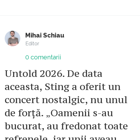
Mihai Schiau
Editor
0
comentarii
Untold 2026. De data
aceasta, Sting a oferit un
concert nostalgic, nu unul
de forță. „Oamenii s-au
bucurat, au fredonat toate
refrenele, iar unii aveau