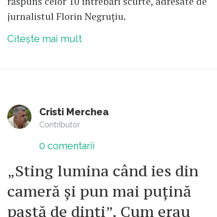
răspuns celor 10 întrebări scurte, adresate de
jurnalistul Florin Negruțiu.
Citește mai mult
Cristi Merchea
Contributor
0
comentarii
„Sting lumina când ies din
cameră și pun mai puțină
pastă de dinți”. Cum erau