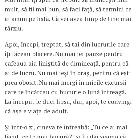
mult, să fii mai bun, să faci față, să termini ce
ai acum pe listă. Că vei avea timp de tine mai
târziu.
Apoi, începi, treptat, să tai din lucrurile care
îți făceau plăcere. Nu mai iei pauze pentru
cafeaua aia liniștită de dimineață, pentru că
ai de lucru. Nu mai ieși în oraș, pentru că ești
prea obosit. Nu mai mergi în micile excursii
care te încărcau cu bucurie o lună întreagă.
La început le duci lipsa, dar, apoi, te convingi
că așa e viața de adult.
Și într-o zi, cineva te întreabă: „Tu ce ai mai
făcut, ce te mai bucură?” și îți dai seama că