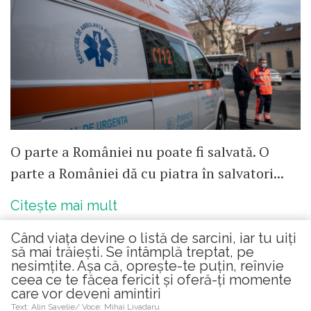
O parte a României nu poate fi salvată. O
parte a României dă cu piatra în salvatori...
Citește mai mult
Când viața devine o listă de sarcini, iar tu uiți
să mai trăiești. Se întâmplă treptat, pe
nesimțite. Așa că, oprește-te puțin, reînvie
ceea ce te făcea fericit și oferă-ți momente
care vor deveni amintiri
Citește în continuare
Text: Alin Savelie/ Voce: Mihai Livadaru