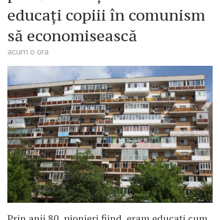
educați copiii în comunism
să economisească
acum o ora
Prin anii 80, pionieri fiind, eram educați cum