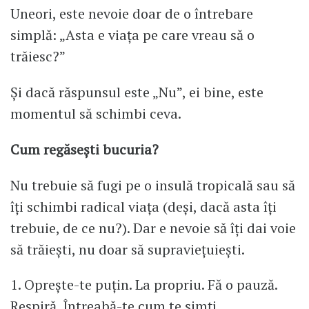
Uneori, este nevoie doar de o întrebare
simplă: „Asta e viața pe care vreau să o
trăiesc?”
Și dacă răspunsul este „Nu”, ei bine, este
momentul să schimbi ceva.
Cum regăsești bucuria?
Nu trebuie să fugi pe o insulă tropicală sau să
îți schimbi radical viața (deși, dacă asta îți
trebuie, de ce nu?). Dar e nevoie să îți dai voie
să trăiești, nu doar să supraviețuiești.
1. Oprește-te puțin. La propriu. Fă o pauză.
Respiră. Întreabă-te cum te simți.