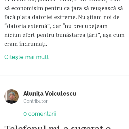
să economisim pentru ca țara să reușească să
facă plata datoriei extreme. Nu știam noi de
“datoria externă”, dar “nu precupețeam
niciun efort pentru bunăstarea țării”, așa cum
eram îndrumați.
Citește mai mult
Alunița Voiculescu
Contributor
0
comentarii
Telefonul mi-a sugerat o