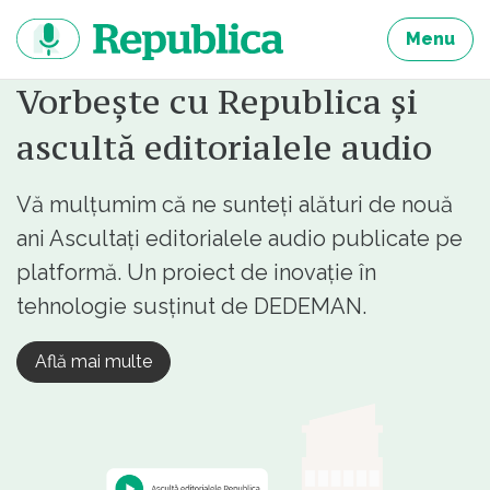
Sari
la
Menu
continut
Vorbește cu Republica și
ascultă editorialele audio
Vă mulțumim că ne sunteți alături de nouă
ani Ascultați editorialele audio publicate pe
platformă. Un proiect de inovație în
tehnologie susținut de DEDEMAN.
Află mai multe