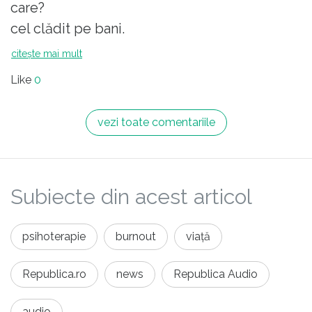
care?
cel clădit pe bani.
citește mai mult
Like
0
vezi toate comentariile
Subiecte din acest articol
psihoterapie
burnout
viață
Republica.ro
news
Republica Audio
audio