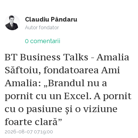
Claudiu Pândaru
Autor fondator
0
comentarii
BT Business Talks - Amalia
Săftoiu, fondatoarea Ami
Amalia: „Brandul nu a
pornit cu un Excel. A pornit
cu o pasiune și o viziune
foarte clară”
2026-08-07 07:19:00