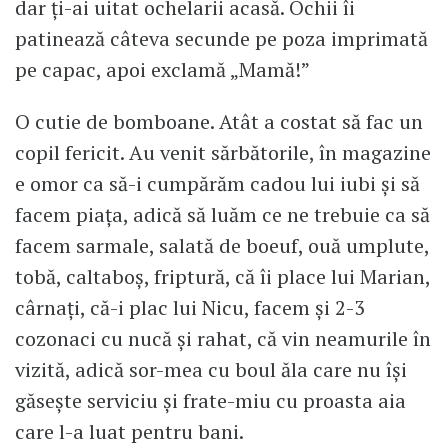
dar ți-ai uitat ochelarii acasă. Ochii îi
patinează câteva secunde pe poza imprimată
pe capac, apoi exclamă „Mamă!”
O cutie de bomboane. Atât a costat să fac un
copil fericit. Au venit sărbătorile, în magazine
e omor ca să-i cumpărăm cadou lui iubi și să
facem piața, adică să luăm ce ne trebuie ca să
facem sarmale, salată de boeuf, ouă umplute,
tobă, caltaboș, friptură, că îi place lui Marian,
cârnați, că-i plac lui Nicu, facem și 2-3
cozonaci cu nucă și rahat, că vin neamurile în
vizită, adică sor-mea cu boul ăla care nu își
găsește serviciu și frate-miu cu proasta aia
care l-a luat pentru bani.