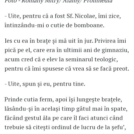
Foto - Romany Mitry/ Alamy/ Profimedia
- Uite, pentru că a fost Sf. Nicolae, îmi zice,
întinzându-mi o cutie de bomboane.
Ies cu ea în brațe și mă uit în jur. Privirea îmi
pică pe el, care era în ultimii ani de gimnaziu,
acum cred că e elev la seminarul teologic,
pentru că îmi spusese că vrea să se facă preot.
- Uite, spun și eu, pentru tine.
Prinde cutia ferm, apoi își lungește brațele,
lăsându-și în același timp gâtul mai în spate,
făcând gestul ăla pe care îl faci atunci când
trebuie să citești ordinul de lucru de la șefu’,