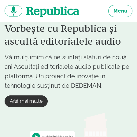
Sari
la
Menu
continut
Vorbește cu Republica și
ascultă editorialele audio
Vă mulțumim că ne sunteți alături de nouă
ani Ascultați editorialele audio publicate pe
platformă. Un proiect de inovație în
tehnologie susținut de DEDEMAN.
Află mai multe