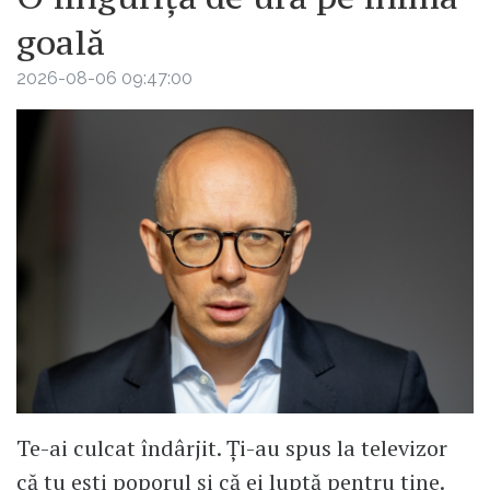
goală
2026-08-06 09:47:00
Te-ai culcat îndârjit. Ți-au spus la televizor
că tu ești poporul și că ei luptă pentru tine.