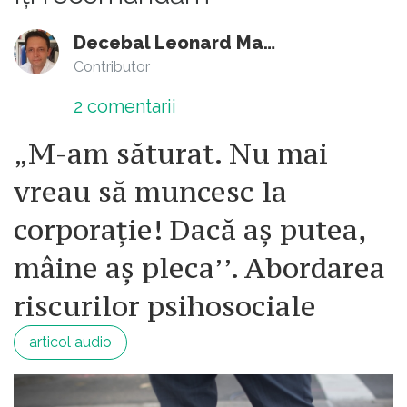
Decebal Leonard Marin
Contributor
2
comentarii
„M-am săturat. Nu mai
vreau să muncesc la
corporație! Dacă aș putea,
mâine aș pleca’’. Abordarea
riscurilor psihosociale
articol audio