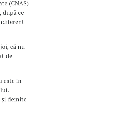
tate (CNAS)
, după ce
ndiferent
oi, că nu
at de
 este în
lui.
e și demite