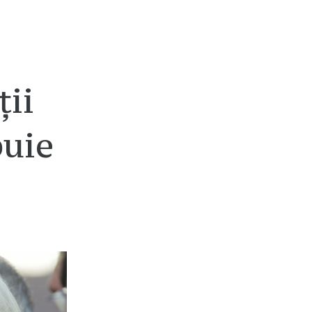
ții
buie