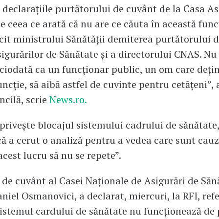
declaraţiile purtătorului de cuvânt de la Casa As
e ceea ce arată că nu are ce căuta în această func
icit ministrului Sănătăţii demiterea purtătorului 
sigurărilor de Sănătate şi a directorului CNAS. N
ciodată ca un funcţionar public, un om care deţi
ncţie, să aibă astfel de cuvinte pentru cetăţeni”, 
ncilă, scrie
News.ro.
 priveşte blocajul sistemului cadrului de sănătate
că a cerut o analiză pentru a vedea care sunt cauz
acest lucru să nu se repete”.
 de cuvânt al Casei Naţionale de Asigurări de Săn
niel Osmanovici, a declarat, miercuri, la RFI, refe
sistemul cardului de sănătate nu funcţionează de