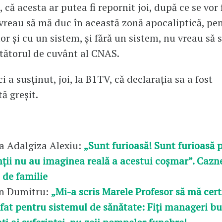
 că acesta ar putea fi repornit joi, după ce se vor 
 vreau să mă duc în această zonă apocaliptică, pe
r şi cu un sistem, şi fără un sistem, nu vreau să s
tătorul de cuvânt al CNAS.
 a susținut, joi, la B1TV, că declarația sa a fost
ă greșit.
a Adalgiza Alexiu:
„Sunt furioasă! Sunt furioasă 
ții nu au imaginea reală a acestui coșmar”. Cazn
 de familie
in Dumitru:
„Mi-a scris Marele Profesor să mă cer
fat pentru sistemul de sănătate: Fiți manageri bu