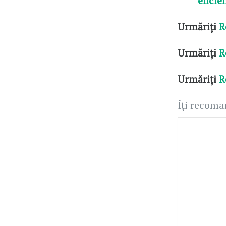
eficie
Urmăriți
R
Urmăriți
R
Urmăriți
R
Îți recom