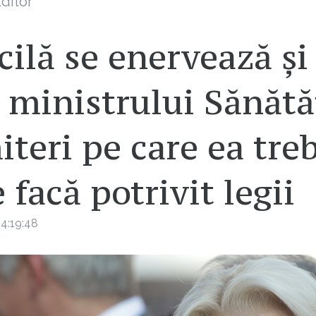
ditor
ilă se enervează și
 ministrului Sănătă
teri pe care ea tre
e facă potrivit legii
4:19:48