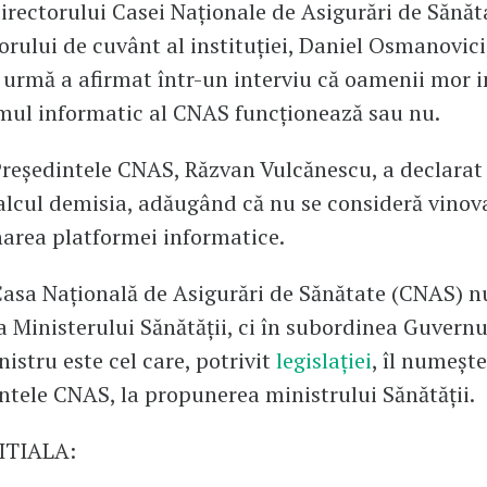
directorului Casei Naţionale de Asigurări de Sănă
torului de cuvânt al instituţiei, Daniel Osmanovici
 urmă a afirmat într-un interviu că oamenii mor i
mul informatic al CNAS funcţionează sau nu.
reşedintele CNAS, Răzvan Vulcănescu, a declarat j
calcul demisia, adăugând că nu se consideră vinov
area platformei informatice.
asa Națională de Asigurări de Sănătate (CNAS) nu
 Ministerului Sănătății, ci în subordinea Guvernu
istru este cel care, potrivit
legislației
, îl numeșt
ntele CNAS, la propunerea ministrului Sănătății.
ITIALA: