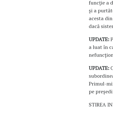
funcţie a 
şi a purtă
acesta din
dacă siste
UPDATE:
P
a luat în 
nefuncţion
UPDATE:
C
subordinea
Primul-min
pe președi
STIREA IN