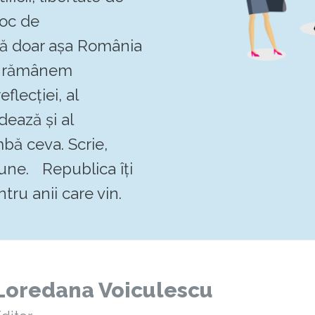
loc de
 că doar așa România
Să rămânem
flecției, al
dează și al
mbă ceva. Scrie,
pune. Republica îți
tru anii care vin.
Loredana Voiculescu