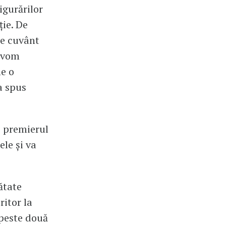
igurărilor
ţie. De
de cuvânt
u vom
ne o
a spus
, premierul
ele şi va
ătate
ritor la
 peste două