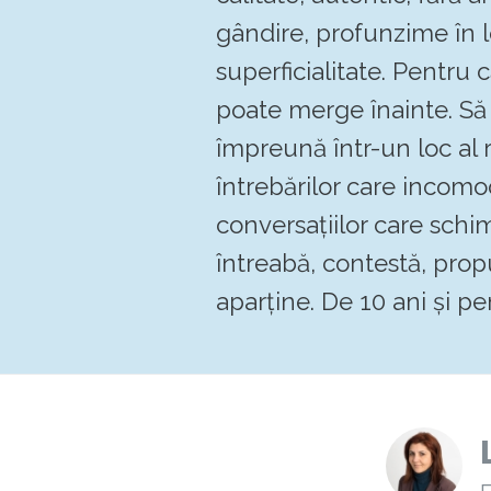
gândire, profunzime în 
superficialitate. Pentru
poate merge înainte. 
împreună într-un loc al re
întrebărilor care incomo
conversațiilor care schi
întreabă, contestă, pro
aparține. De 10 ani și pen