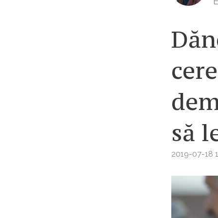
E
Dănc
cere
demi
să l
2019-07-18 1