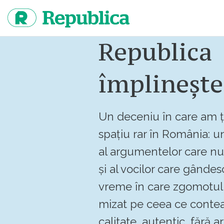
Sari
la
continut
Republica
împlinește
Un deceniu în care am ț
spațiu rar în România: un
al argumentelor care n
și al vocilor care gândes
vreme în care zgomotul 
mizat pe ceea ce contea
calitate, autentic, fără art