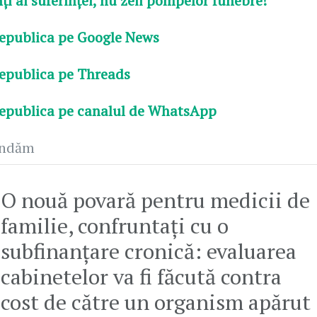
nți ai suferinței, nu zeii pompelor funebre!
epublica pe Google News
epublica pe Threads
epublica pe canalul de WhatsApp
andăm
O nouă povară pentru medicii de
familie, confruntați cu o
subfinanțare cronică: evaluarea
cabinetelor va fi făcută contra
cost de către un organism apărut