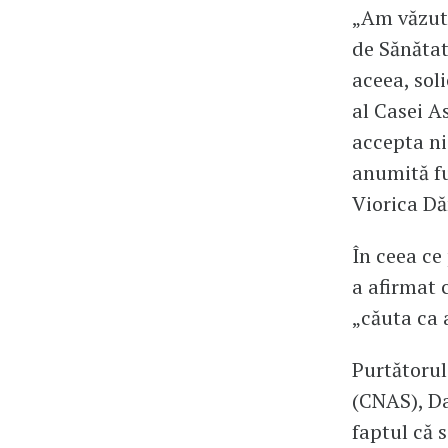
„Am văzut 
de Sănătat
aceea, sol
al Casei A
accepta ni
anumită fu
Viorica Dă
În ceea ce
a afirmat 
„căuta ca 
Purtătorul
(CNAS), Da
faptul că 