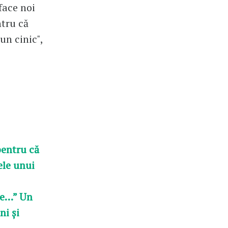
face noi
ntru că
un cinic",
pentru că
ele unui
te…” Un
ni și