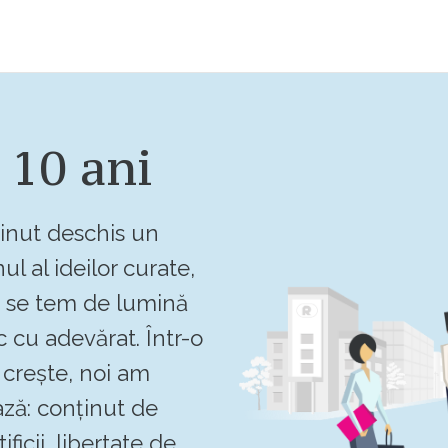
 10 ani
inut deschis un
ul al ideilor curate,
u se tem de lumină
c cu adevărat. Într-o
crește, noi am
ză: conținut de
ificii, libertate de