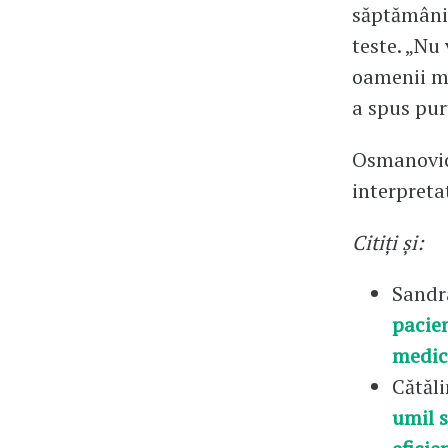
săptămâni,
teste. „Nu
oamenii mo
a spus pur
Osmanovici
interpretat
Citiți și:
Sandr
pacien
medic
Cătăl
umil s