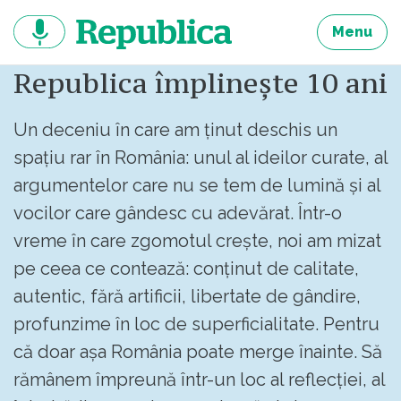
Sari
la
Menu
continut
Republica împlinește 10 ani
Un deceniu în care am ținut deschis un
spațiu rar în România: unul al ideilor curate, al
argumentelor care nu se tem de lumină și al
vocilor care gândesc cu adevărat. Într-o
vreme în care zgomotul crește, noi am mizat
pe ceea ce contează: conținut de calitate,
autentic, fără artificii, libertate de gândire,
profunzime în loc de superficialitate. Pentru
că doar așa România poate merge înainte. Să
rămânem împreună într-un loc al reflecției, al