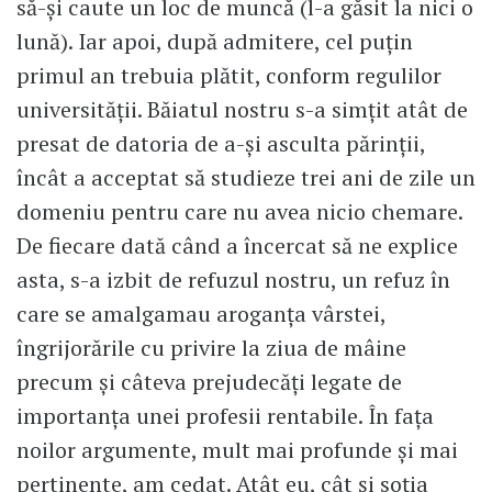
să-și caute un loc de muncă (l-a găsit la nici o
lună). Iar apoi, după admitere, cel puțin
primul an trebuia plătit, conform regulilor
universității. Băiatul nostru s-a simțit atât de
presat de datoria de a-și asculta părinții,
încât a acceptat să studieze trei ani de zile un
domeniu pentru care nu avea nicio chemare.
De fiecare dată când a încercat să ne explice
asta, s-a izbit de refuzul nostru, un refuz în
care se amalgamau aroganța vârstei,
îngrijorările cu privire la ziua de mâine
precum și câteva prejudecăți legate de
importanța unei profesii rentabile. În fața
noilor argumente, mult mai profunde și mai
pertinente, am cedat. Atât eu, cât și soția