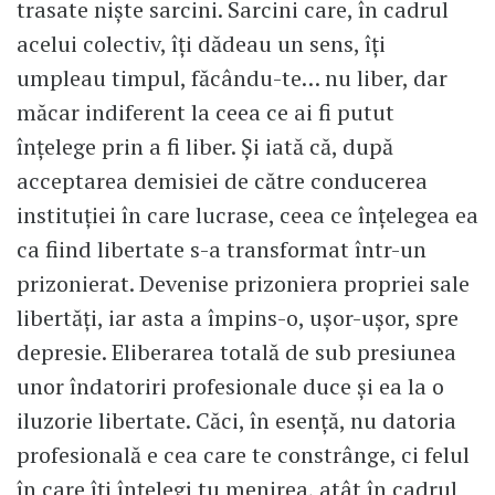
trasate niște sarcini. Sarcini care, în cadrul
acelui colectiv, îți dădeau un sens, îți
umpleau timpul, făcându-te… nu liber, dar
măcar indiferent la ceea ce ai fi putut
înțelege prin a fi liber. Și iată că, după
acceptarea demisiei de către conducerea
instituției în care lucrase, ceea ce înțelegea ea
ca fiind libertate s-a transformat într-un
prizonierat. Devenise prizoniera propriei sale
libertăți, iar asta a împins-o, ușor-ușor, spre
depresie. Eliberarea totală de sub presiunea
unor îndatoriri profesionale duce și ea la o
iluzorie libertate. Căci, în esență, nu datoria
profesională e cea care te constrânge, ci felul
în care îți înțelegi tu menirea, atât în cadrul