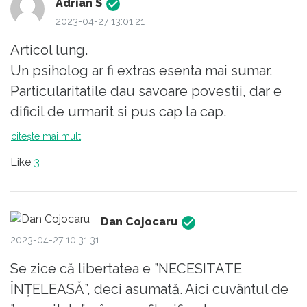
Adrian S
2023-04-27 13:01:21
Articol lung.
Un psiholog ar fi extras esenta mai sumar.
Particularitatile dau savoare povestii, dar e
dificil de urmarit si pus cap la cap.
De acord ca liberatea are consecintele ei. De
citește mai mult
ce nu ar avea?
Like
3
In dezacord ca depresia e o consecinta a
libertatii. Total fals. Urmarind deductia
asta..orice produce depresie.
Dan Cojocaru
Ca individ predispus depresiei..pot sa spun
2023-04-27 10:31:31
clar ca depresia e produsa doar de catre
Se zice că libertatea e ”NECESITATE
mine. Eu gandesc negativist, si induc starea
ÎNȚELEASĂ”, deci asumată. Aici cuvântul de
asta in organism.