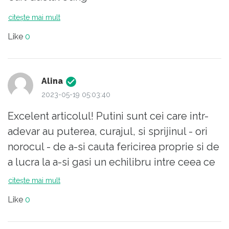
citește mai mult
Like
0
Alina
2023-05-19 05:03:40
Excelent articolul! Putini sunt cei care intr-
adevar au puterea, curajul, si sprijinul - ori
norocul - de a-si cauta fericirea proprie si de
a lucra la a-si gasi un echilibru intre ceea ce
simt, ce gandesc, si ce fac. Dar totusi imi
citește mai mult
trec in cap doua intrebari: 1. Nici ceea ce
Like
0
simt, si nici ceea ce gandesc nu sunt fixe.
Sunt intr-un permanent flux, natura lor insasi