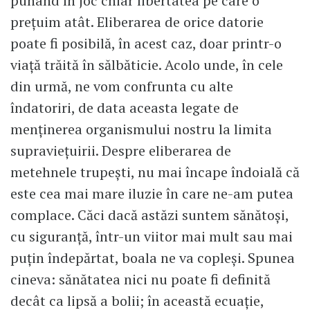
punând în joc chiar libertatea pe care o
prețuim atât. Eliberarea de orice datorie
poate fi posibilă, în acest caz, doar printr-o
viață trăită în sălbăticie. Acolo unde, în cele
din urmă, ne vom confrunta cu alte
îndatoriri, de data aceasta legate de
menținerea organismului nostru la limita
supraviețuirii. Despre eliberarea de
metehnele trupești, nu mai încape îndoială că
este cea mai mare iluzie în care ne-am putea
complace. Căci dacă astăzi suntem sănătoși,
cu siguranță, într-un viitor mai mult sau mai
puțin îndepărtat, boala ne va copleși. Spunea
cineva: sănătatea nici nu poate fi definită
decât ca lipsă a bolii; în această ecuație,