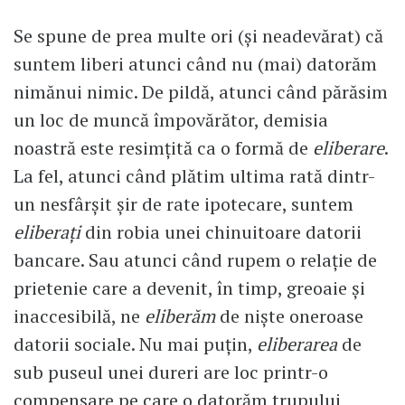
Se spune de prea multe ori (și neadevărat) că
suntem liberi atunci când nu (mai) datorăm
nimănui nimic. De pildă, atunci când părăsim
un loc de muncă împovărător, demisia
noastră este resimțită ca o formă de
eliberare
.
La fel, atunci când plătim ultima rată dintr-
un nesfârșit șir de rate ipotecare, suntem
eliberați
din robia unei chinuitoare datorii
bancare. Sau atunci când rupem o relație de
prietenie care a devenit, în timp, greoaie și
inaccesibilă, ne
eliberăm
de niște oneroase
datorii sociale. Nu mai puțin,
eliberarea
de
sub puseul unei dureri are loc printr-o
compensare pe care o datorăm trupului