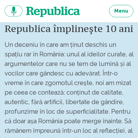
Sari
la
Menu
continut
Republica împlinește 10 ani
Un deceniu în care am ținut deschis un
spațiu rar în România: unul al ideilor curate, al
argumentelor care nu se tem de lumină și al
vocilor care gândesc cu adevărat. Într-o
vreme în care zgomotul crește, noi am mizat
pe ceea ce contează: conținut de calitate,
autentic, fără artificii, libertate de gândire,
profunzime în loc de superficialitate. Pentru
că doar așa România poate merge înainte. Să
rămânem împreună într-un loc al reflecției, al