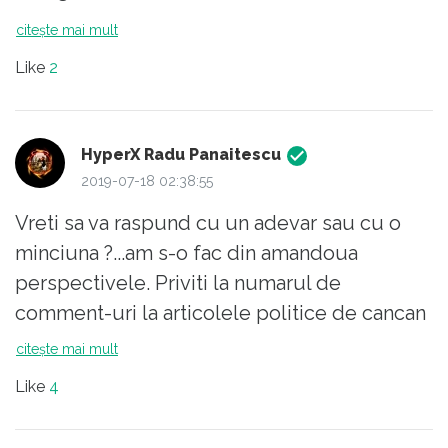
pot manca o samanta pe stadion, sau
doar reclame la pariuri si alcool. Ce treaba au
nota un 2x1 pe un formular de pariu...
citește mai mult
astea cu sportul? Ar putea foarte bine sa fie
Like
2
interzise, tot asa cum au fost cele de la
tigari.
HyperX Radu Panaitescu
2019-07-18 02:38:55
Vreti sa va raspund cu un adevar sau cu o
minciuna ?...am s-o fac din amandoua
perspectivele. Priviti la numarul de
comment-uri la articolele politice de cancan
( partidelor ) de pe acesta platforma
citește mai mult
Republica si la numarul de comment-uri la
Like
4
subiecte privind educatia ori reformarea
unor conduite sau comportamente si in