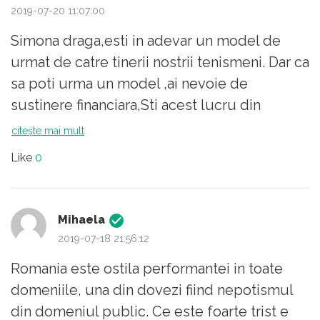
2019-07-20 11:07:00
Simona draga,esti in adevar un model de
urmat de catre tinerii nostrii tenismeni. Dar ca
sa poti urma un model ,ai nevoie de
sustinere financiara,Sti acest lucru din
propria experienta. Ma gandeam la modul
citește mai mult
cum HAGI creste fotbalisti de performanta
Like
0
.Am mai aflat ca este financiar pe plus fata de
alte echipe..AR PUTEA SIMONA sa infiinteze
o ,,academie de tenis" ptca acest sport sa nu
Mihaela
se piarda in timp la fel ca gimnastica
2019-07-18 21:56:12
feminina ?
Romania este ostila performantei in toate
domeniile, una din dovezi fiind nepotismul
din domeniul public. Ce este foarte trist e