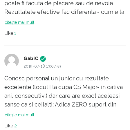
poate fi facuta de placere sau de nevoie.
Rezultatele efective fac diferenta - cum e la
noi si cum e la altii.
citește mai mult
Like
1
GabiC
2019-07-18 13:07:59
Conosc personal un junior cu rezultate
excelente (locul I la cupa CS Major- in cativa
ani, consecutiv,) dar care are exact aceleasi
sanse ca si ceilalti: Adica ZERO suport din
partea statului; Stand de vorba cu tatal sau,
citește mai mult
constat ca statul "sprijina" talentele,
Like
2