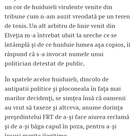
un cor de huiduieli virulente venite din
tribune cum n-am auzit vreodată pe un teren
de tenis. Un alt arbitru de linie venit din
Elveția m-a întrebat uluit la ureche ce se
întâmplă și de ce huiduie lumea așa copios, îi
răspund că s-a invocat numele unui
politician detestat de public.
În spatele acelor huiduieli, dincolo de
antipatii politice și ploconeala în fața mai
marilor decidenți, se simțea însă că oamenii
au vrut să taxeze și altceva, anume dorința
președintelui FRT de a-și face aiurea reclamă
și de a-și băga capul în poza, pentru a-și
însuși merite ilegitime.