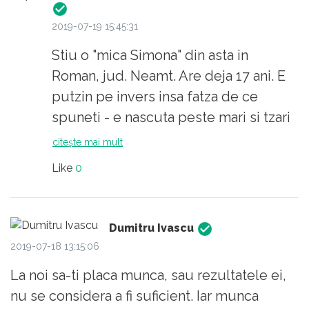
2019-07-19 15:45:31
Stiu o "mica Simona" din asta in
Roman, jud. Neamt. Are deja 17 ani. E
putzin pe invers insa fatza de ce
spuneti - e nascuta peste mari si tzari
dar parintii ei au ales sa revina aici. Sa
citește mai mult
vedem insa care va fi optiunea ei.
Like
0
Acuma - marea campioana spune ca
vrea sa faca un itinerar prin tzara,
Dumitru Ivascu
pentru repopularizarea sportului.
2019-07-18 13:15:06
Poate include si orasul acela, macar
La noi sa-ti placa munca, sau rezultatele ei,
pentru faptul ca are si acolo deja o
nu se considera a fi suficient. Iar munca
discipola.