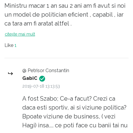
Ministru macar 1 an sau 2 ani am fi avut si noi
un model de politician eficient , capabil , iar
ca tara am fi aratat altfel .
Iar la Min Sportului as da ca ideie de numire
citește mai mult
o lista cu toate numele mari din sport , care
Like
1
sa fie ministru macar 1 an : Hagi , Nadia ,
Lucescu si toti cei care au demonstrat de ce
sunt in stare . Sigur sportul in Romania ar
@ Petrisor Constantin
arata altfel .
GabiC
La fel si-n alte domenii .
2019-07-18 13:13:53
Cred ca unii ar face-o si gratis , doar sa li se
A fost Szabo; Ce-a facut? Crezi ca
ofere ocazia sa-si puna in valoare ideile .
daca esti sportiv, ai si viziune politica?
Cu respect .
Bpoate viziune de business, ( vezi
Hagi) insa.... ce poti face cu banii tai nu