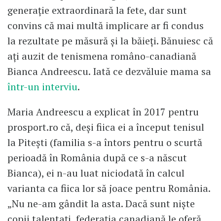
generație extraordinară la fete, dar sunt
convins că mai multă implicare ar fi condus
la rezultate pe măsură și la băieți. Bănuiesc că
ați auzit de tenismena româno-canadiană
Bianca Andreescu. Iată ce dezvăluie mama sa
într-un interviu
.
Maria Andreescu a explicat în 2017 pentru
prosport.ro că, deşi fiica ei a început tenisul
la Piteşti (familia s-a întors pentru o scurtă
perioadă în România după ce s-a născut
Bianca), ei n-au luat niciodată în calcul
varianta ca fiica lor să joace pentru România.
„Nu ne-am gândit la asta. Dacă sunt nişte
copii talentaţi, federaţia canadiană le oferă