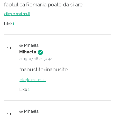
faptul ca Romania poate da si are
performanta in toate domeniile. Simona aste
citește mai mult
modelul si exemplul suprem, insa sunt mici
Like
1
'Simone' peste tot, dar ca fie sunt
nabustite/indepartate/nesprijinite, fie
pleaca peste mari si tari, unde se pot
@ Mihaela
desfasura si dezvolta ca atare.
Mihaela
2019-07-18 21:57:42
*nabustite=inabusite
citește mai mult
Like
1
@ Mihaela