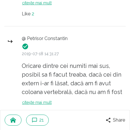
poti face cu banii repartizati din
citește mai mult
buget. Iar banii din buget sunt pentru
Like
2
a fi papati- nu pentru a dezvolta o
viziune pe termen lung
@ Petrisor Constantin
2019-07-18 14:31:27
Oricare dintre cei numiti mai sus,
posibil sa fi facut treaba, dacă cei din
extern i-ar fi lăsat, dacă am fi avut
coloana vertebrală, dacă nu am fi fost
țară de jumulit..etc, etc..
citește mai mult
Referitor la Sport,performanta se face
Like
1
pe puterile tale, afara nu esti sustinut,
21
Share
crescut ca la Avicola, fără să fii taxat.