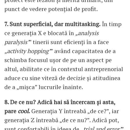
punct de vedere potențial de profit.
7. Sunt superficial, dar multitasking.
În timp
ce generația X e blocată în
„analysis
paralysis’
” tinerii sunt eficienți în a face
„activity hopping’
” având capacitatea de a
schimba focusul ușor de pe un aspect pe
altul, abilitate ce în contextul antreprenorial
aduce cu sine viteză de decizie și atitudinea
de a „mișca” lucrurile înainte.
8. De ce nu? Adică hai să încercam și asta,
pare
cool
.
Generația Y întreabă „de ce?”, iar
generația Z întreabă „de ce nu?”. Adică pot,
sunt confortabili în ideea de
„trial and error’
”