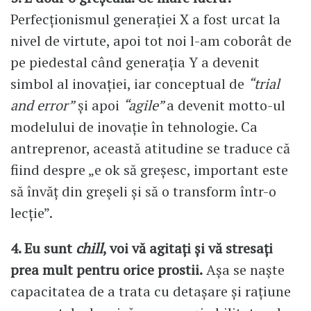
Perfecționismul generației X a fost urcat la
nivel de virtute, apoi tot noi l-am coborât de
pe piedestal când generația Y a devenit
simbol al inovației, iar conceptual de
“trial
and error”
și apoi
“agile”
a devenit motto-ul
modelului de inovație în tehnologie. Ca
antreprenor, această atitudine se traduce că
fiind despre „e ok să greșesc, important este
să învăț din greșeli și să o transform într-o
lecție”.
4. Eu sunt
chill
, voi vă agitați și vă stresați
prea mult pentru orice prostii.
Așa se naște
capacitatea de a trata cu detașare și rațiune