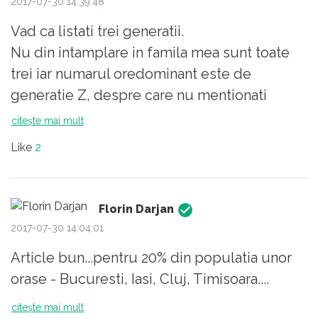
2017-07-30 14:39:48
Vad ca listati trei generatii.
Nu din intamplare in famila mea sunt toate
trei iar numarul oredominant este de
generatie Z, despre care nu mentionati
absolut nimic.
citește mai mult
Cu privire la generatia Y sunt de acord cu
Like
2
anumite puncte .Majoritatea celor care se
refera la inlocuirea rigiditatii in gandire
acelor din X cu flexibilitatea celor din Y.
Florin Darjan
Nu stiu in Romania insa in US si in alte tari
2017-07-30 14:04:01
precum Anglia, Australia,Germania.S-au
Article bun...pentru 20% din populatia unor
facut o multime de studii cu privire la "
orase - Bucuresti, Iasi, Cluj, Timisoara....
multitasking".Este deja cunoscut ca prima
"task" este cea care va performanta in timp
citește mai mult