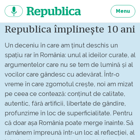
Sari
la
Menu
continut
Republica împlinește 10 ani
Un deceniu în care am ținut deschis un
spațiu rar în România: unul al ideilor curate, al
argumentelor care nu se tem de lumină și al
vocilor care gândesc cu adevărat. Într-o
vreme în care zgomotul crește, noi am mizat
pe ceea ce contează: conținut de calitate,
autentic, fără artificii, libertate de gândire,
profunzime în loc de superficialitate. Pentru
că doar așa România poate merge înainte. Să
rămânem împreună într-un loc al reflecției, al