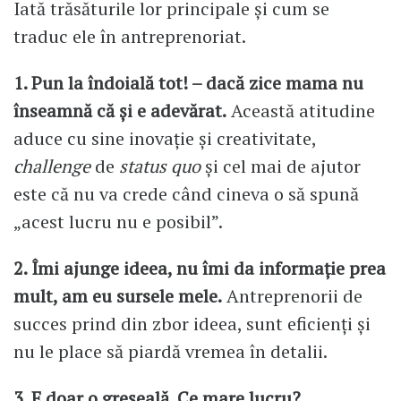
Iată trăsăturile lor principale și cum se
traduc ele în antreprenoriat.
1. Pun la îndoială tot! – dacă zice mama nu
înseamnă că și e adevărat.
Această atitudine
aduce cu sine inovație și creativitate,
challenge
de
status quo
și cel mai de ajutor
este că nu va crede când cineva o să spună
„acest lucru nu e posibil”.
2. Îmi ajunge ideea, nu îmi da informație prea
mult, am eu sursele mele.
Antreprenorii de
succes prind din zbor ideea, sunt eficienți și
nu le place să piardă vremea în detalii.
3. E doar o greșeală. Ce mare lucru?