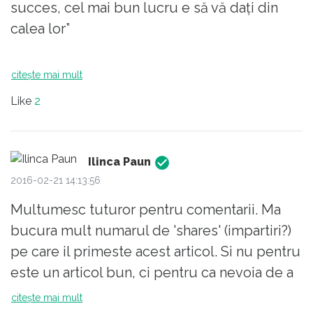
succes, cel mai bun lucru e să vă dați din
invete ceea ce noi nu stim daca ne va fi noua
calea lor”
util in 10 ani.
Tare frumos zis!
citește mai mult
Like
2
Ilinca Paun
2016-02-21 14:13:56
Multumesc tuturor pentru comentarii. Ma
bucura mult numarul de 'shares' (impartiri?)
pe care il primeste acest articol. Si nu pentru
este un articol bun, ci pentru ca nevoia de a
le oferi tinerilor alt sistem de educatie,
citește mai mult