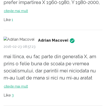
prefer impartirea X 1960-1980, Y 1980-2000,
stearga total.Bineinteles ca pentru noi cei din
Z 2000-2020 fiindca este mai usor de tinut
generatia X va ramane cea mai importanta!
citește mai mult
minte. Dar oricum determinanta pentru
O zi buna va doresc !
Like
1
apartenenta la o generatie sau alta sunt
atitudinea si valorile nu data nasterii. Eu de
exemplu sunt un Z nascut in '69 :)
Adrian Macovei
2016-02-23 08:57:23
mai Ilinca, eu fac parte din generatia X, am
prins o felie buna de scoala pe vremea
socialismului, dar parintii mei niciodata nu
m-au luat de mana si nici nu mi-au aratat
'calea' , am stiut de mic ce imi place si ce
citește mai mult
vreau sa fac mai tarziu, nu inteleg
Like
3
superficialitatea si prostia unor parinti de a-si