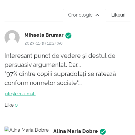
Cronologic
Likeuri
Mihaela Brumar
2023-11-19 12:24:50
Interesant punct de vedere și destul de
persuasiv argumentat. Dar...
"97% dintre copiii supradotați se ratează
conform normelor sociale"...
A făcut cineva o statistică a copiilor
citește mai mult
supradotați? Știm câti sunt, pentru a putea
Like
0
cataloga 97% din ei? Eu nu am găsit nimic de
genul acesta. Absolut nimic în România.
Norme sociale. Care norme? Pentru că dacă
Alina Maria Dobre