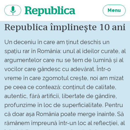
Sari
la
Menu
continut
Republica împlinește 10 ani
Un deceniu în care am ținut deschis un
spațiu rar în România: unul al ideilor curate, al
argumentelor care nu se tem de lumină și al
vocilor care gândesc cu adevărat. Într-o
vreme în care zgomotul crește, noi am mizat
pe ceea ce contează: conținut de calitate,
autentic, fără artificii, libertate de gândire,
profunzime în loc de superficialitate. Pentru
că doar așa România poate merge înainte. Să
rămânem împreună într-un loc al reflecției, al