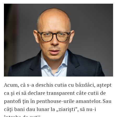
Acum, că s-a deschis cutia cu bâzdâci, aștept
ca și ei să declare transparent câte cutii de
pantofi țin în penthouse-urile amantelor. Sau
câți bani dau lunar la „ziariști”, să nu-i