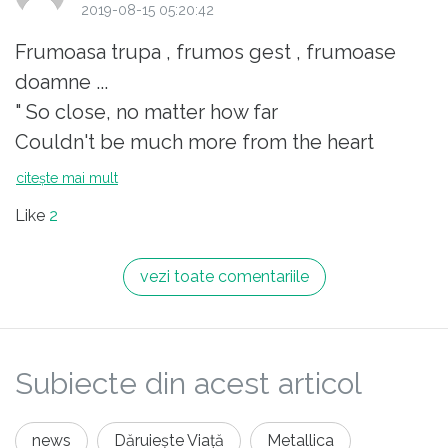
2019-08-15 05:20:42
Frumoasa trupa , frumos gest , frumoase
doamne ...
" So close, no matter how far
Couldn't be much more from the heart
Forever trust in who we are
citește mai mult
And nothing else matters"
Like
2
vezi toate comentariile
Subiecte din acest articol
news
Dăruiește Viață
Metallica