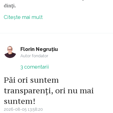
dinți.
Citește mai mult
Florin Negruțiu
Autor fondator
3
comentarii
Păi ori suntem
transparenți, ori nu mai
suntem!
2026-08-05 13:58:20