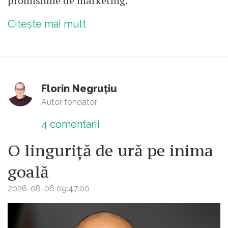
promisiune de marketing.
Citește mai mult
Florin Negruțiu
Autor fondator
4
comentarii
O linguriță de ură pe inima
goală
2026-08-06 09:47:00