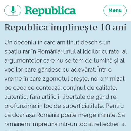
Sari
la
Menu
continut
Republica împlinește 10 ani
Un deceniu în care am ținut deschis un
spațiu rar în România: unul al ideilor curate, al
argumentelor care nu se tem de lumină și al
vocilor care gândesc cu adevărat. Într-o
vreme în care zgomotul crește, noi am mizat
pe ceea ce contează: conținut de calitate,
autentic, fără artificii, libertate de gândire,
profunzime în loc de superficialitate. Pentru
că doar așa România poate merge înainte. Să
rămânem împreună într-un loc al reflecției, al