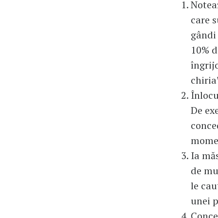
Noteaz
care s
gândi 
10% di
îngrij
chiria
Înlocu
De exe
conced
moment
Ia măs
de mun
le cau
unei p
Concen