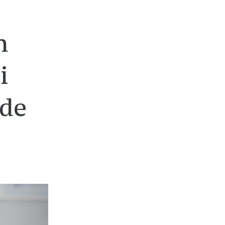
n
i
 de