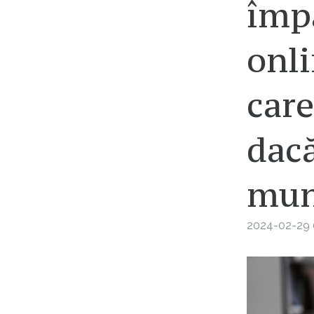
împ
onli
care
dacă
mun
2024-02-29 