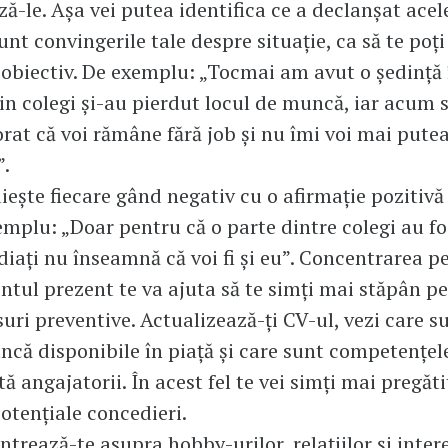
ă-le. Așa vei putea identifica ce a declanșat acele
unt convingerile tale despre situație, ca să te poți
obiectiv. De exemplu: „Tocmai am avut o ședință 
n colegi și-au pierdut locul de muncă, iar acum 
orat că voi rămâne fără job și nu îmi voi mai putea
”.
iește fiecare gând negativ cu o afirmație pozitivă ș
mplu: „Doar pentru că o parte dintre colegi au fo
iați nu înseamnă că voi fi și eu”. Concentrarea p
ul prezent te va ajuta să te simți mai stăpân pe 
uri preventive. Actualizează-ți CV-ul, vezi care su
că disponibile în piață și care sunt competențel
tă angajatorii. În acest fel te vei simți mai pregăti
otențiale concedieri.
trează-te asupra hobby-urilor, relațiilor și inter