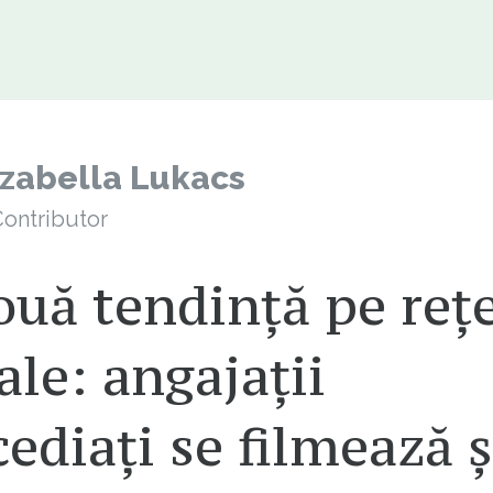
Izabella Lukacs
ontributor
uă tendință pe rețe
ale: angajații
ediați se filmează ș