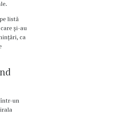
le.
pe listă
 care și-au
ințări, ca
e
ind
 într-un
irala