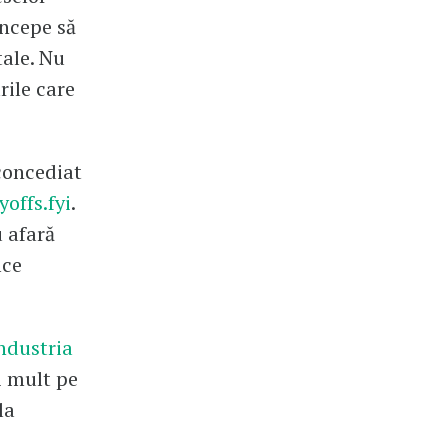
începe să
tale. Nu
rile care
concediat
offs.fyi
.
u afară
ice
ndustria
i mult pe
la