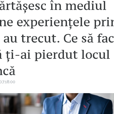
ărtășesc în mediul
ne experiențele pri
 au trecut. Ce să fac
 ți-ai pierdut locul
că
07:18:00