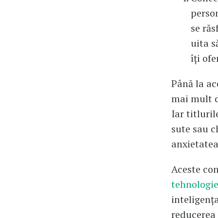
person
se răs
uita s
îți of
Până la ac
mai mult d
Iar titlur
sute sau c
anxietatea
Aceste con
tehnologie
inteligenț
reducerea 