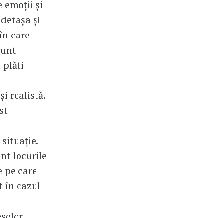
 emoții și
 detașa și
în care
sunt
 plăti
i realistă.
st
e
situație.
nt locurile
e pe care
t în cazul
eselor