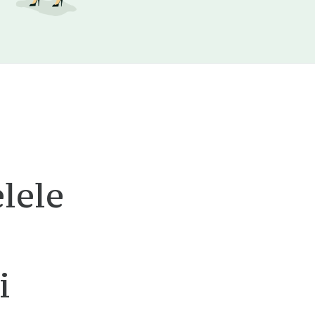
lele
i