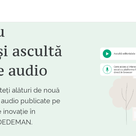
u
i ascultă
e audio
ți alături de nouă
e audio publicate pe
 inovație în
e DEDEMAN.