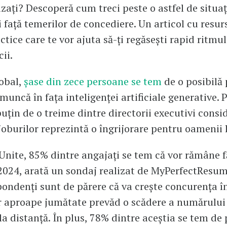
zați? Descoperă cum treci peste o astfel de situați
i față temerilor de concediere. Un articol cu resurs
ctice care te vor ajuta să-ți regăsești rapid ritmul 
ii.
lobal,
şase din zece persoane se tem
de o posibilă 
 muncă în fața inteligenței artificiale generative. 
puțin de o treime dintre directorii executivi consi
joburilor reprezintă o îngrijorare pentru oamenii l
 Unite, 85% dintre angajați se tem că vor rămâne f
024, arată un sondaj realizat de MyPerfectResu
pondenți sunt de părere că va crește concurența î
r aproape jumătate prevăd o scădere a numărului 
a distanță. În plus, 78% dintre aceștia se tem de