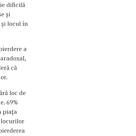
e dificilă
e și
și locul în
pierdere a
Paradoxal,
deră că
or.
ără loc de
me. 69%
n piața
locurilor
 pierderea