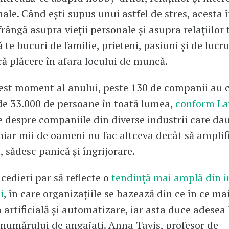
ale. Când ești supus unui astfel de stres, acesta 
frângă asupra vieții personale și asupra relațiilor 
ă te bucuri de familie, prieteni, pasiuni și de lucru
eră plăcere în afara locului de muncă.
est moment al anului, peste 130 de companii au 
e 33.000 de persoane în toată lumea,
conform Lay
ile despre companiile din diverse industrii care da
hiar mii de oameni nu fac altceva decât să amplif
, sădesc panică și îngrijorare.
cedieri par să reflecte o
tendință mai amplă din i
i
, în care organizațiile se bazează din ce în ce ma
a artificială și automatizare, iar asta duce adesea 
numărului de angajați. Anna Tavis, profesor de