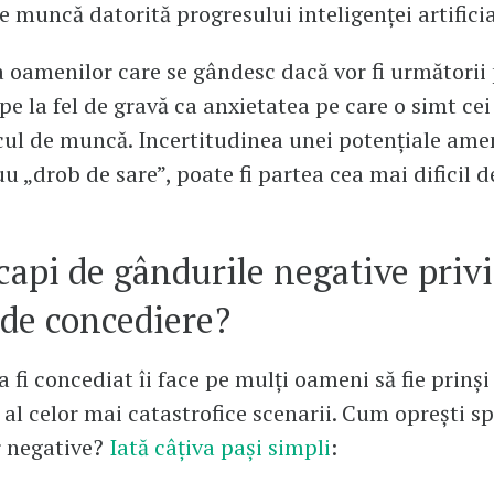
de muncă datorită progresului inteligenței artificia
 oamenilor care se gândesc dacă vor fi următorii 
pe la fel de gravă ca anxietatea pe care o simt cei
cul de muncă. Incertitudinea unei potențiale amen
u „drob de sare”, poate fi partea cea mai dificil d
api de gândurile negative priv
de concediere?
 fi concediat îi face pe mulți oameni să fie prinși
s al celor mai catastrofice scenarii. Cum oprești sp
r negative?
Iată câțiva pași simpli
: