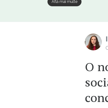
Află mai multe
C
O no
soci
conc