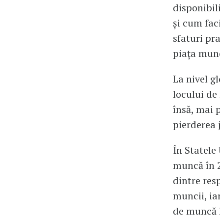
disponibili
și cum fac
sfaturi pra
piața munc
La nivel g
locului de
însă, mai 
pierderea 
În Statele
muncă în 2
dintre res
muncii, ia
de muncă l