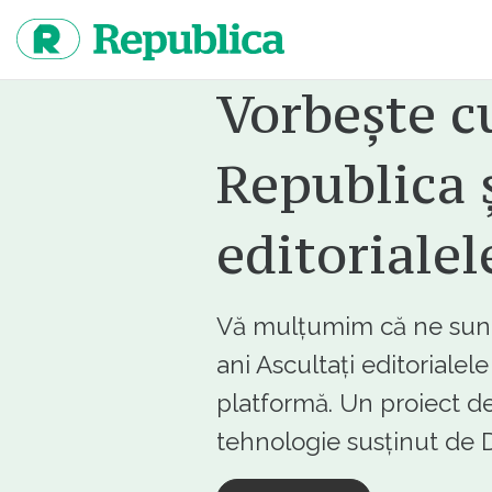
Sari
la
continut
Vorbește c
Republica ș
editorialel
Vă mulțumim că ne sunte
ani Ascultați editorialel
platformă. Un proiect de
tehnologie susținut d