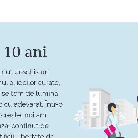
 10 ani
inut deschis un
ul al ideilor curate,
u se tem de lumină
c cu adevărat. Într-o
crește, noi am
ză: conținut de
ificii, libertate de