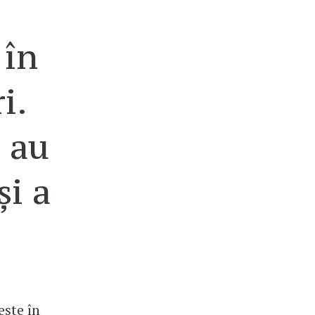
 în
i.
 au
și a
este în