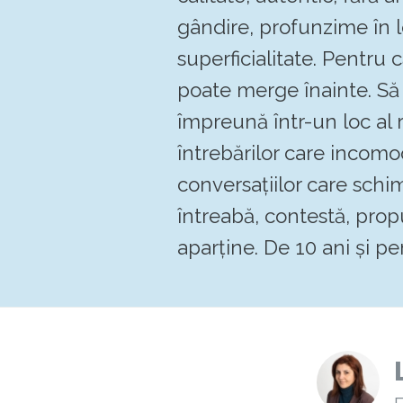
gândire, profunzime în 
superficialitate. Pentru
poate merge înainte. 
împreună într-un loc al re
întrebărilor care incomo
conversațiilor care schi
întreabă, contestă, pro
aparține. De 10 ani și pen