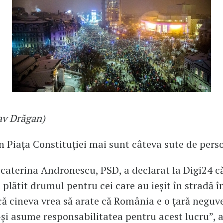
av Drăgan)
n Piața Constituției mai sunt câteva sute de pers
caterina Andronescu, PSD, a declarat la Digi24 că
 plătit drumul pentru cei care au ieșit în stradă î
că cineva vrea să arate că România e o țară neguv
-și asume responsabilitatea pentru acest lucru”, 