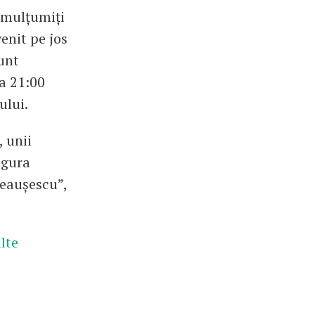
emulțumiți
venit pe jos
unt
ra 21:00
ului.
, unii
ngura
Ceaușescu”,
lte