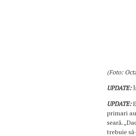
(Foto: Oct
UPDATE:
Î
UPDATE:
E
primari au
seară. „Da
trebuie să