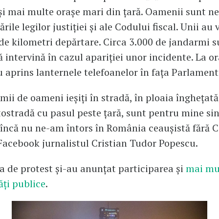
și mai multe orașe mari din țară. Oamenii sunt n
rile legilor justiției și ale Codului fiscal. Unii au 
 de kilometri depărtare. Circa 3.000 de jandarmi s
ă intervină în cazul apariției unor incidente. La o
 aprins lanternele telefoanelor în fața Parlament
mii de oameni ieșiți în stradă, în ploaia înghețată
ostradă cu pasul peste țară, sunt pentru mine si
încă nu ne-am întors în România ceaușistă fără 
 Facebook jurnalistul Cristian Tudor Popescu.
a de protest și-au anunțat participarea și
mai mu
ăți publice
.