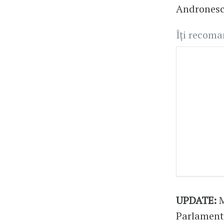
Andronesc
Îți recom
UPDATE:
M
Parlamentu