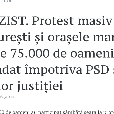
ditor
IST. Protest masiv
rești și orașele mar
te 75.000 de oameni
dat împotriva PSD 
lor justiției
6:50:00
00 de oameni au participat sâmbătă seara la prot