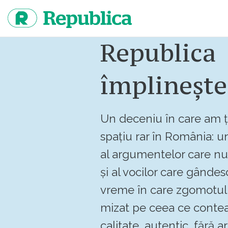
Sari
la
continut
Republica
împlinește
Un deceniu în care am ț
spațiu rar în România: un
al argumentelor care n
și al vocilor care gândes
vreme în care zgomotul 
mizat pe ceea ce contea
calitate, autentic, fără art