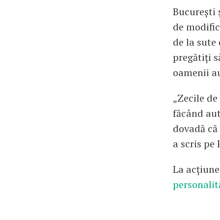
București 
de modifică
de la sute
pregătiți s
oamenii au
„Zecile de 
făcând aut
dovadă că 
a scris pe
La acțiune
personalit