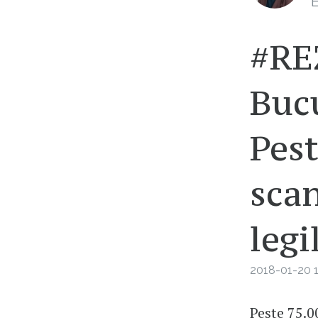
E
#REZ
Bucu
Pes
scan
legi
2018-01-20 1
Peste 75.0