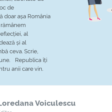
loc de
 că doar așa România
Să rămânem
flecției, al
dează și al
mbă ceva. Scrie,
pune. Republica îți
tru anii care vin.
Loredana Voiculescu