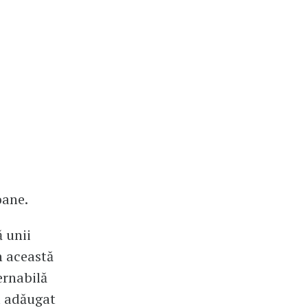
oane.
 unii
n această
ernabilă
a adăugat