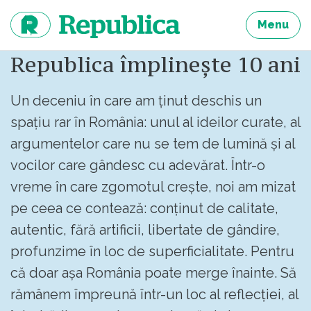
Sari
la
Menu
continut
Republica împlinește 10 ani
Un deceniu în care am ținut deschis un
spațiu rar în România: unul al ideilor curate, al
argumentelor care nu se tem de lumină și al
vocilor care gândesc cu adevărat. Într-o
vreme în care zgomotul crește, noi am mizat
pe ceea ce contează: conținut de calitate,
autentic, fără artificii, libertate de gândire,
profunzime în loc de superficialitate. Pentru
că doar așa România poate merge înainte. Să
rămânem împreună într-un loc al reflecției, al