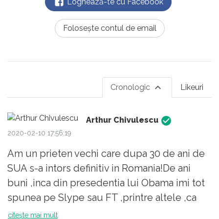
Loghează-te cu Facebook
Folosește contul de email
Cronologic
Likeuri
Arthur Chivulescu
2020-02-10 17:56:19
Am un prieten vechi care dupa 30 de ani de
SUA s-a intors definitiv in Romania!De ani
buni ,inca din presedentia lui Obama imi tot
spunea pe Slype sau FT ,printre altele ,ca
SUA devine tot mai socialista,chestie pe care
citește mai mult