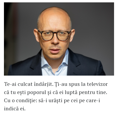
Te-ai culcat îndârjit. Ți-au spus la televizor
că tu ești poporul și că ei luptă pentru tine.
Cu o condiție: să-i urăști pe cei pe care-i
indică ei.