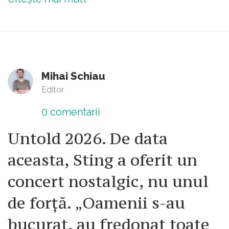
Mihai Schiau
Editor
0
comentarii
Untold 2026. De data
aceasta, Sting a oferit un
concert nostalgic, nu unul
de forță. „Oamenii s-au
bucurat, au fredonat toate