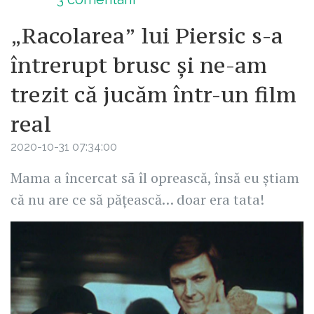
„Racolarea” lui Piersic s-a
întrerupt brusc și ne-am
trezit că jucăm într-un film
real
2020-10-31 07:34:00
Mama a încercat sã îl oprească, însă eu ştiam
că nu are ce să păţească… doar era tata!