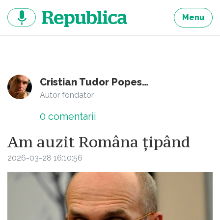
Sari
la
Menu
continut
Cristian Tudor Popescu
Autor fondator
0
comentarii
Am auzit Româna țipând
2026-03-28 16:10:56