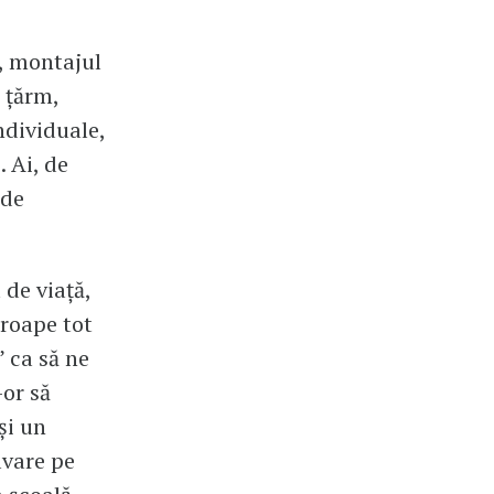
, montajul
, țărm,
ndividuale,
. Ai, de
 de
 de viață,
roape tot
” ca să ne
-or să
și un
lvare pe