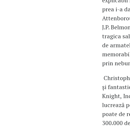
explicabil
prea i-a d
Attenborou
J.P. Belmo
tragica sa
de armatel
memorabil
prin nebun
Christophe
și fantast
Knight, In
lucrează p
poate de r
300.000 de 