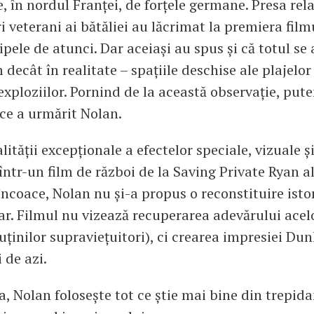
 în nordul Franței, de forțele germane. Presa rel
 veterani ai bătăliei au lăcrimat la premiera film
lipele de atunci. Dar aceiași au spus și că totul s
m decât în realitate – spațiile deschise ale plajel
xploziilor. Pornind de la această observație, put
ce a urmărit Nolan.
lității excepționale a efectelor speciale, vizuale ș
într-un film de război de la Saving Private Ryan al
încoace, Nolan nu și-a propus o reconstituire isto
. Filmul nu vizează recuperarea adevărului acelor
uținilor supraviețuitori), ci crearea impresiei Dun
 de azi.
a, Nolan folosește tot ce știe mai bine din trepida