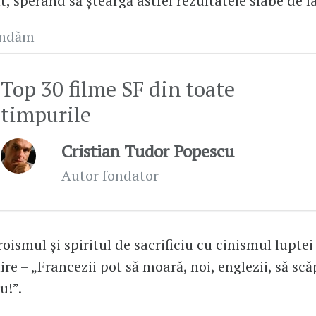
t, sperând să șteargă astfel rezultatele slabe de la
andăm
Top 30 filme SF din toate
timpurile
Cristian Tudor Popescu
Autor fondator
roismul și spiritul de sacrificiu cu cinismul lupte
re – „Francezii pot să moară, noi, englezii, să scă
u!”.