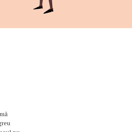
imă
greu