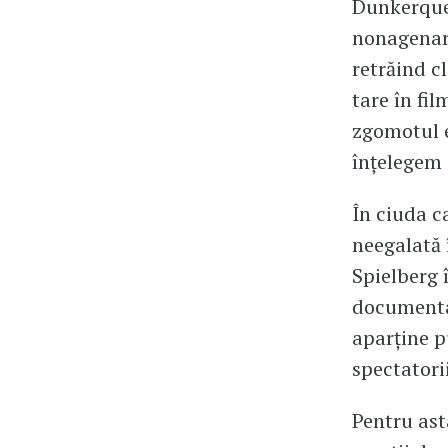
Dunkerque,
nonagenari
retrăind c
tare în fil
zgomotul e
înțelegem 
În ciuda ca
neegalată 
Spielberg 
documentar
aparține p
spectatorii
Pentru ast