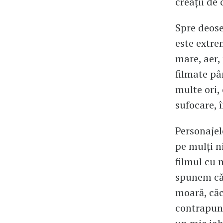
creații de
Spre deose
este extre
mare, aer,
filmate pâ
multe ori, 
sufocare, î
Personajel
pe mulți n
filmul cu m
spunem că,
moară, căc
contrapunc