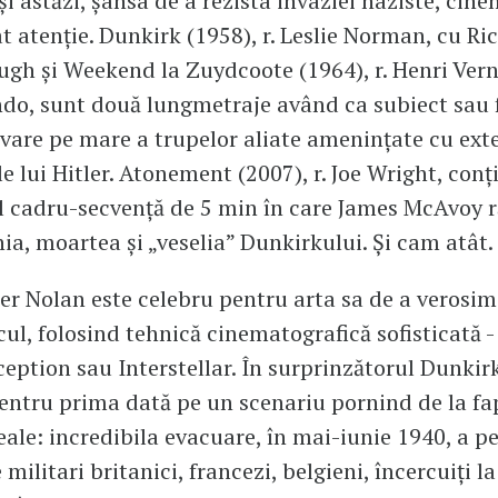
 și astăzi, șansa de a rezista invaziei naziste, cin
at atenție. Dunkirk (1958), r. Leslie Norman, cu Ri
gh și Weekend la Zuydcoote (1964), r. Henri Vern
ndo, sunt două lungmetraje având ca subiect sau
lvare pe mare a trupelor aliate amenințate cu ex
e lui Hitler. Atonement (2007), r. Joe Wright, conț
 cadru-secvență de 5 min în care James McAvoy r
ia, moartea și „veselia” Dunkirkului. Și cam atât.
r Nolan este celebru pentru arta sa de a verosimi
icul, folosind tehnică cinematografică sofisticată 
ception sau Interstellar. În surprinzătorul Dunkirk
entru prima dată pe un scenariu pornind de la fa
eale: incredibila evacuare, în mai-iunie 1940, a p
militari britanici, francezi, belgieni, încercuiți la