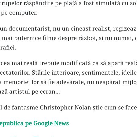
rupelor răspândite pe plajă a fost simulată cu so
 pe computer.
 un documentarist, nu un cineast realist, regizea
e mai puternice filme despre război, și nu numai, d
afiei.
 cea mai reală trebuie modificată ca să apară real
ectatorilor. Stările interioare, sentimentele, ideile
a memoriei lor să fie adevărate, nu neapărat mijl
ză artistul pe ecran...
 de fantasme Christopher Nolan știe cum se face
epublica pe Google News