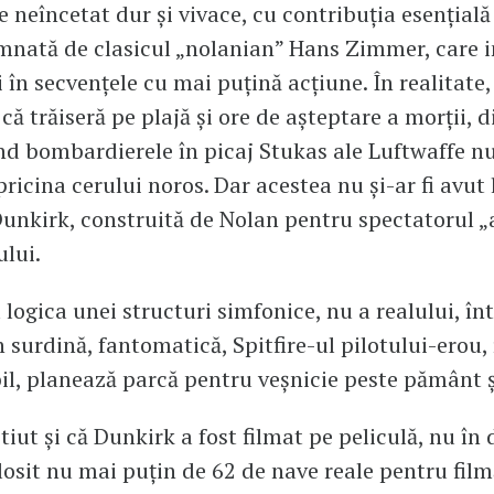
e neîncetat dur și vivace, cu contribuția esențială
mnată de clasicul „nolanian” Hans Zimmer, care 
 în secvențele cu mai puțină acțiune. În realitate, 
ă trăiseră pe plajă și ore de așteptare a morții, d
d bombardierele în picaj Stukas ale Luftwaffe n
ricina cerului noros. Dar acestea nu și-ar fi avut 
unkirk, construită de Nolan pentru spectatorul „
ului.
u logica unei structuri simfonice, nu a realului, în
n surdină, fantomatică, Spitfire-ul pilotului-erou,
l, planează parcă pentru veșnicie peste pământ și
tiut și că Dunkirk a fost filmat pe peliculă, nu în d
losit nu mai puțin de 62 de nave reale pentru filmă