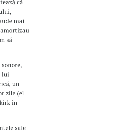
atează că
ului,
e aude mai
or amortizau
em să
i sonore,
 lui
rică, un
 zile (el
kirk în
ntele sale