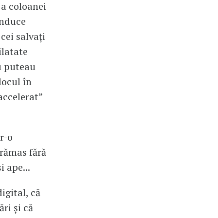
 a coloanei
induce
cei salvați
ilatate
u puteau
locul în
accelerat”
tr-o
 rămas fără
 ape...
igital, că
ri și că