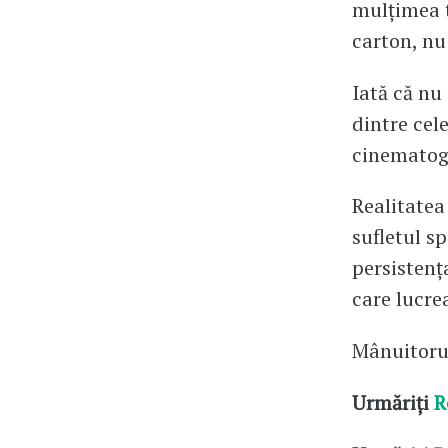
mulțimea t
carton, nu
Iată că nu
dintre cel
cinematogr
Realitatea
sufletul sp
persistenț
care lucrea
Mânuitorul
Urmăriți
R