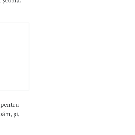
 școală.
i pentru
păm, și,