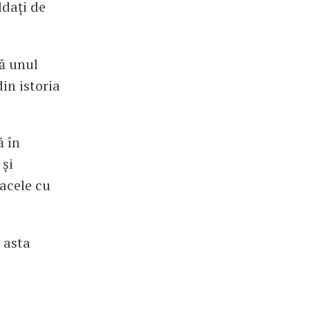
ldați de
ză unul
in istoria
ă în
 și
oacele cu
 asta