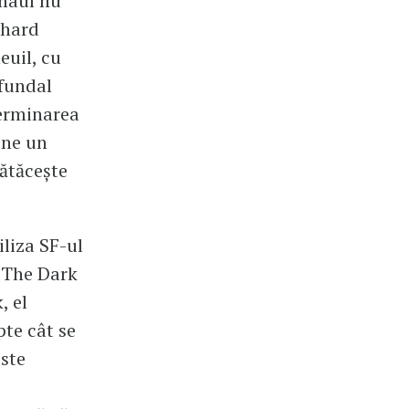
emaul nu
chard
euil, cu
 fundal
terminarea
ine un
ătăcește
liza SF-ul
- The Dark
, el
pte cât se
este