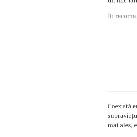
un mic iah
Îți recom
Coexistă e
supraviețui
mai ales, e