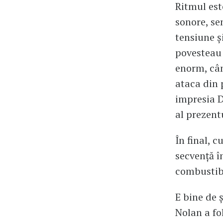
Ritmul est
sonore, se
tensiune și
povesteau c
enorm, cân
ataca din p
impresia D
al prezent
În final, c
secvență î
combustibi
E bine de ș
Nolan a fo