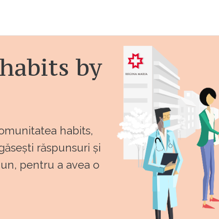
habits by
comunitatea habits,
 găsești răspunsuri și
bun, pentru a avea o