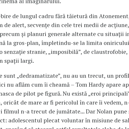
 cinema al imaginarului.
bire de lungul cadru fără tăietură din Atonement
m de alert, secvențe din cele trei medii de acțiune
 precum și planuri generale alternate cu situații i
nă la gros-plan, împletindu-se la limita oniricului
o senzație stranie, „imposibilă”, de claustrofobie,
n spații largi.
e sunt „dedramatizate”, nu au un trecut, un profil
ici nu aflăm cum îi cheamă – Tom Hardy apare ap
asca de pilot pe figură. Nu există „eroi principali
 oricât de mare ar fi pericolul în care îi vedem, n
i filmul n-a trecut de jumătate... Dar Nolan pune 
t: adolescentul plecat voluntar în misiune de sa