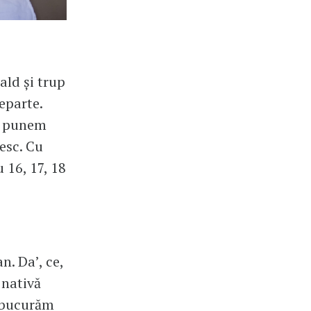
ald și trup
departe.
Le punem
besc. Cu
u 16, 17, 18
n. Da’, ce,
 nativă
e bucurăm