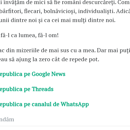
îi învățăm de mici să fie români descurcăreți. Com
ârfitori, flecari, bolnăvicioși, individualiști. Adică
unii dintre noi și ca cei mai mulți dintre noi.
 fă-l ca lumea, fă-l om!
fac din mizeriile de mai sus cu a mea. Dar mai puți
reau să ajung la zero cât de repede pot.
epublica pe Google News
epublica pe Threads
epublica pe canalul de WhatsApp
andăm