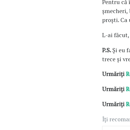
Pentru că 
șmecheri, b
proști. Ca 
L-ai făcut,
P.S.
Și eu 
trece și v
Urmăriți
R
Urmăriți
R
Urmăriți
R
Îți recom