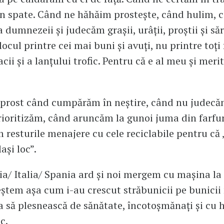
in spate. Când ne hăhăim prostește, când hulim, 
 dumnezeii și judecăm grașii, urâții, proștii și să
ocul printre cei mai buni și avuți, nu printre toți 
cii și a lanțului trofic. Pentru că e al meu și meri
 prost când cumpărăm în neștire, când nu judecăm
ioritizăm, când aruncăm la gunoi juma din farfur
resturile menajere cu cele reciclabile pentru că
ași loc”.
a/ Italia/ Spania ard și noi mergem cu mașina la 
eștem așa cum i-au crescut străbunicii pe bunicii 
a să plesnească de sănătate, încotoșmănați și cu 
c.