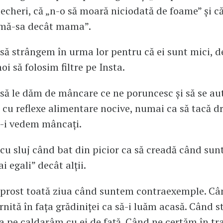
echeri, că „n-o să moară niciodată de foame” și c
 mă-sa decât mama”.
 să strângem în urma lor pentru că ei sunt mici, de
oi să folosim filtre pe Insta.
 să le dăm de mâncare ce ne poruncesc și să se au
 cu reflexe alimentare nocive, numai ca să tacă d
ă-i vedem mâncați.
 cu sluj când bat din picior ca să creadă când sun
i egali” decât alții.
 prost toată ziua când suntem contraexemple. C
nită în fața grădiniței ca să-i luăm acasă. Când s
ra pe caldarâm cu ei de față. Când ne certăm în tra