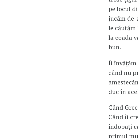
pe locul d
jucăm de-a
le căutăm l
la coada va
bun.
Îi învățăm
când nu pr
amestecăm 
duc în acel
Când Greci
Când îi cr
îndopați c
primul mu