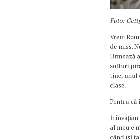
Foto: Gett
Vrem Român
de miss. No
Urmează ai
softuri pi
tine, unul 
clase.
Pentru că 
Îi învățăm
al meu e m
când își f