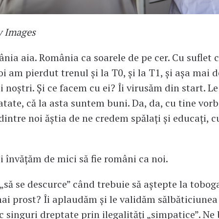
y Images
ia aia. România ca soarele de pe cer. Cu suflet c
i am pierdut trenul și la T0, și la T1, și așa mai 
 noștri. Și ce facem cu ei? Îi virusăm din start. 
ratate, că la asta suntem buni. Da, da, cu tine vor
dintre noi ăștia de ne credem spălați și educați, c
îi învățăm de mici să fie români ca noi.
 „să se descurce” când trebuie să aștepte la toboga
ai prost? Îi aplaudăm și le validăm sălbăticiunea
ac singuri dreptate prin ilegalități „simpatice”. N