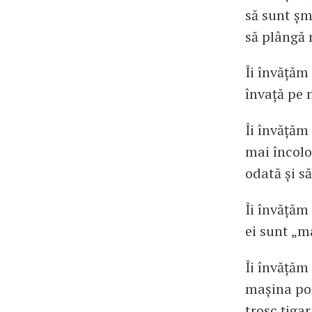
să sunt șm
să plângă
Îi învățăm
învață pe n
Îi învățăm
mai încolo
odată și s
Îi învățăm
ei sunt „ma
Îi învățăm
mașina por
trosc țiga