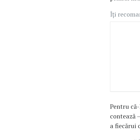
Îți recom
Pentru că-
contează – 
a fiecărui 