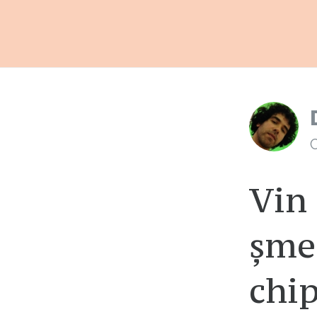
C
Vin 
șmec
chip