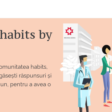
habits by
comunitatea habits,
 găsești răspunsuri și
bun, pentru a avea o