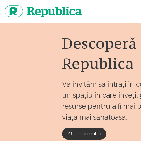
Sari
la
continut
Descoperă 
Republica
Vă invităm să intrați în 
un spațiu în care înveți,
resurse pentru a fi mai 
viață mai sănătoasă.
Află mai multe