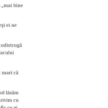
ă „mai bine
și ei ne
todistrugă
racului
t mari că
ând lăsăm
trivim cu
fic cu ei