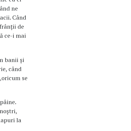
când ne
racii. Când
frânții de
tă ce-i mai
 banii și
ie, când
 „oricum se
pâine.
noștri,
hapuri la