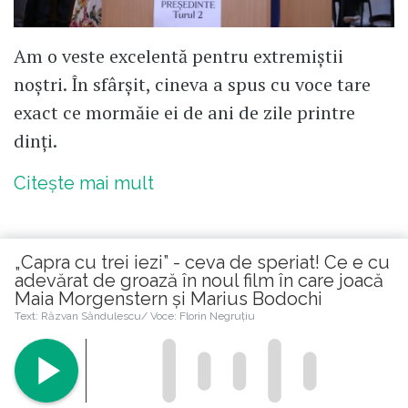
Am o veste excelentă pentru extremiștii
noștri. În sfârșit, cineva a spus cu voce tare
exact ce mormăie ei de ani de zile printre
dinți.
Citește mai mult
„Capra cu trei iezi” - ceva de speriat! Ce e cu
adevărat de groază în noul film în care joacă
Maia Morgenstern și Marius Bodochi
Citește în continuare
Text: Răzvan Săndulescu/ Voce: Florin Negruțiu
© 2026 Republica.ro
Despre cookies