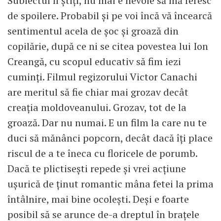
Subiectul îl știți, nu mai e nevoie să mă feresc
de spoilere. Probabil și pe voi încă vă încearcă
sentimentul acela de șoc și groază din
copilărie, după ce ni se citea povestea lui Ion
Creangă, cu scopul educativ să fim iezi
cuminți. Filmul regizorului Victor Canachi
are meritul să fie chiar mai grozav decât
creația moldoveanului. Grozav, tot de la
groază. Dar nu numai. E un film la care nu te
duci să mănânci popcorn, decât dacă îți place
riscul de a te îneca cu floricele de porumb.
Dacă te plictisești repede și vrei acțiune
ușurică de ținut romantic mâna fetei la prima
întâlnire, mai bine ocolești. Deși e foarte
posibil să se arunce de-a dreptul în brațele