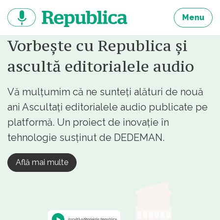
Sari
la
Menu
continut
Vorbește cu Republica și
ascultă editorialele audio
Vă mulțumim că ne sunteți alături de nouă
ani Ascultați editorialele audio publicate pe
platformă. Un proiect de inovație în
tehnologie susținut de DEDEMAN.
Află mai multe