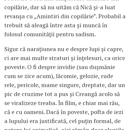
copilărie, dar să nu uităm că Nică și-a luat
revanșa cu „Amintiri din copilărie”. Probabil a
trebuit să aleagă între asta și muncă în
folosul comunității pentru sadism.
Sigur că narațiunea nu e despre lupi și capre,
ci are mai multe straturi și înțelesuri, ca orice
poveste. O fi despre invidie (sau dușmănie
cum se zice acum), lăcomie, gelozie, rude
rele, pericole, mame singure, dreptate, dar un
pic de cruzime tot a pus și Creangă acolo să
se viralizeze treaba. În film, e chiar mai rău,
că e cu oameni. Dacă în poveste, pofta de iezi
a lupului era justificată, cel puțin formal, de
natura lui animalică, aici rămân doar aluziile