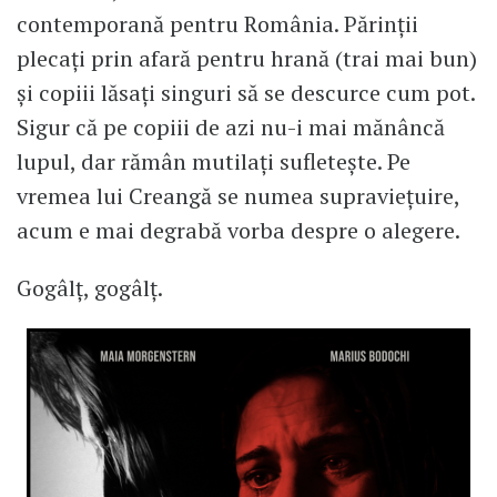
contemporană pentru România. Părinții
plecați prin afară pentru hrană (trai mai bun)
și copiii lăsați singuri să se descurce cum pot.
Sigur că pe copiii de azi nu-i mai mănâncă
lupul, dar rămân mutilați sufletește. Pe
vremea lui Creangă se numea supraviețuire,
acum e mai degrabă vorba despre o alegere.
Gogâlț, gogâlț.