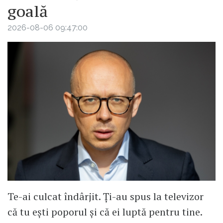
goală
2026-08-06 09:47:00
Te-ai culcat îndârjit. Ți-au spus la televizor
că tu ești poporul și că ei luptă pentru tine.