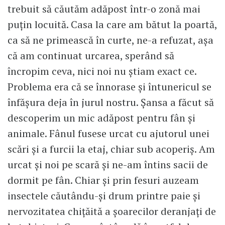
trebuit să căutăm adăpost într-o zonă mai
puțin locuită. Casa la care am bătut la poartă,
ca să ne primească în curte, ne-a refuzat, așa
că am continuat urcarea, sperând să
încropim ceva, nici noi nu știam exact ce.
Problema era că se înnorase și întunericul se
înfășura deja în jurul nostru. Șansa a făcut să
descoperim un mic adăpost pentru fân și
animale. Fânul fusese urcat cu ajutorul unei
scări și a furcii la etaj, chiar sub acoperiș. Am
urcat și noi pe scară și ne-am întins sacii de
dormit pe fân. Chiar și prin fesuri auzeam
insectele căutându-și drum printre paie și
nervozitatea chițăită a șoarecilor deranjați de