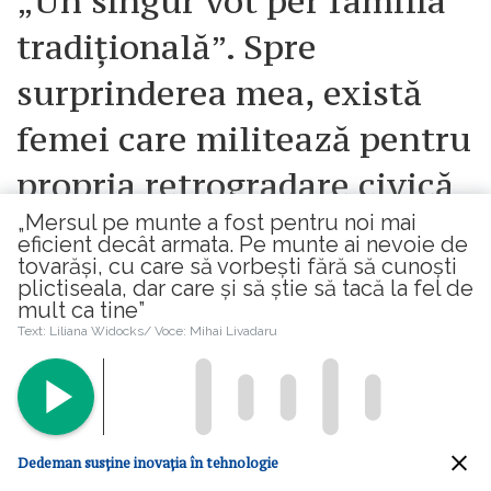
„Un singur vot per familia
tradițională”. Spre
surprinderea mea, există
femei care militează pentru
propria retrogradare civică
„Mersul pe munte a fost pentru noi mai
2026-08-06 07:22:00
eficient decât armata. Pe munte ai nevoie de
tovarăși, cu care să vorbești fără să cunoști
plictiseala, dar care și să știe să tacă la fel de
mult ca tine”
Text: Liliana Widocks/ Voce: Mihai Livadaru
Dedeman susține inovația în tehnologie