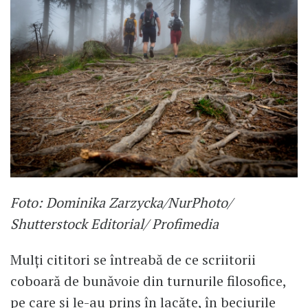
Foto: Dominika Zarzycka/NurPhoto/
Shutterstock Editorial/ Profimedia
Mulți cititori se întreabă de ce scriitorii
coboară de bunăvoie din turnurile filosofice,
pe care și le-au prins în lacăte, în beciurile