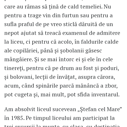
care au rămas să țină de cald temeliei. Nu
pentru a trage vin din furtun sau pentru a
sufla praful de pe vreo sticlă dăruită de un
nepot ajutat să treacă examenul de admitere
la liceu, ci pentru că acolo, în faldurile calde
ale copilăriei, până și șobolanii găsesc
mângâiere. Și se mai întorc ei și ele în cele
tinereți, pentru că pe drum au fost și poduri,
și bolovani, lecții de învățat, asupra cărora,
acum, când spinările parcă mănâncă a zbor,
pot cugeta și, mai mult, pot sfida inventarul.
Am absolvit liceul sucevean „Ștefan cel Mare”
în 1985. Pe timpul liceului am participat la
trei excursii la munte, cu clasa, cu destinația