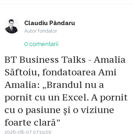
Claudiu Pândaru
Autor fondator
0
comentarii
BT Business Talks - Amalia
Săftoiu, fondatoarea Ami
Amalia: „Brandul nu a
pornit cu un Excel. A pornit
cu o pasiune și o viziune
foarte clară”
2026-08-07 07:19:00