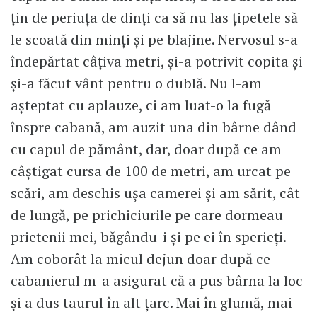
țin de periuța de dinți ca să nu las țipetele să
le scoată din minți și pe blajine. Nervosul s-a
îndepărtat câțiva metri, și-a potrivit copita și
și-a făcut vânt pentru o dublă. Nu l-am
așteptat cu aplauze, ci am luat-o la fugă
înspre cabană, am auzit una din bârne dând
cu capul de pământ, dar, doar după ce am
câștigat cursa de 100 de metri, am urcat pe
scări, am deschis ușa camerei și am sărit, cât
de lungă, pe prichiciurile pe care dormeau
prietenii mei, băgându-i și pe ei în sperieți.
Am coborât la micul dejun doar după ce
cabanierul m-a asigurat că a pus bârna la loc
și a dus taurul în alt țarc. Mai în glumă, mai