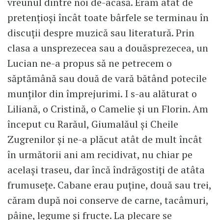
vreunul dintre noi de-acasă. Eram atât de
pretențioși încât toate bârfele se terminau în
discuții despre muzică sau literatură. Prin
clasa a unsprezecea sau a douăsprezecea, un
Lucian ne-a propus să ne petrecem o
săptămână sau două de vară bătând potecile
munților din împrejurimi. I s-au alăturat o
Liliană, o Cristină, o Camelie și un Florin. Am
început cu Rarăul, Giumalăul și Cheile
Zugrenilor și ne-a plăcut atât de mult încât
în următorii ani am recidivat, nu chiar pe
același traseu, dar încă îndrăgostiți de atâta
frumusețe. Cabane erau puține, două sau trei,
căram după noi conserve de carne, tacâmuri,
pâine, legume și fructe. La plecare se