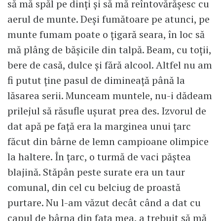
să mă spăl pe dinți și să mă reîntovărășesc cu
aerul de munte. Deși fumătoare pe atunci, pe
munte fumam poate o țigară seara, în loc să
mă plâng de bășicile din talpă. Beam, cu toții,
bere de casă, dulce și fără alcool. Altfel nu am
fi putut ține pasul de dimineață până la
lăsarea serii. Munceam muntele, nu-i dădeam
prilejul să răsufle ușurat prea des. Izvorul de
dat apă pe față era la marginea unui țarc
făcut din bârne de lemn campioane olimpice
la haltere. În țarc, o turmă de vaci păștea
blajină. Stăpân peste surate era un taur
comunal, din cel cu belciug de proastă
purtare. Nu l-am văzut decât când a dat cu
capul de bârna din fața mea, a trebuit să mă