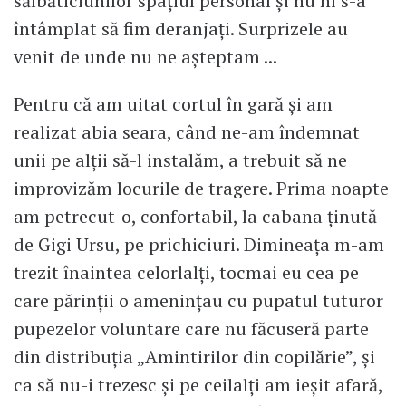
sălbăticiunilor spațiul personal și nu ni s-a
întâmplat să fim deranjați. Surprizele au
venit de unde nu ne așteptam ...
Pentru că am uitat cortul în gară și am
realizat abia seara, când ne-am îndemnat
unii pe alții să-l instalăm, a trebuit să ne
improvizăm locurile de tragere. Prima noapte
am petrecut-o, confortabil, la cabana ținută
de Gigi Ursu, pe prichiciuri. Dimineața m-am
trezit înaintea celorlalți, tocmai eu cea pe
care părinții o amenințau cu pupatul tuturor
pupezelor voluntare care nu făcuseră parte
din distribuția „Amintirilor din copilărie”, și
ca să nu-i trezesc și pe ceilalți am ieșit afară,