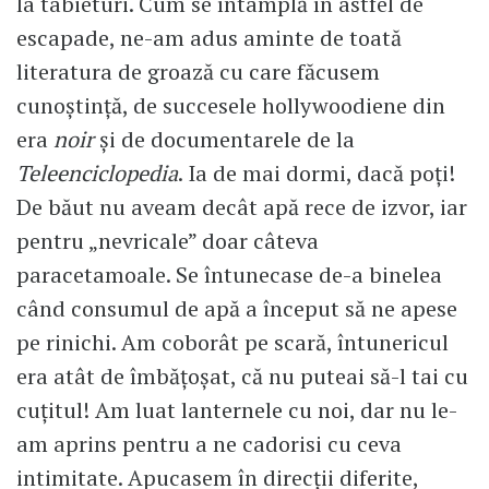
la tabieturi. Cum se întâmplă în astfel de
escapade, ne-am adus aminte de toată
literatura de groază cu care făcusem
cunoștință, de succesele hollywoodiene din
era
noir
și de documentarele de la
Teleenciclopedia
. Ia de mai dormi, dacă poți!
De băut nu aveam decât apă rece de izvor, iar
pentru „nevricale” doar câteva
paracetamoale. Se întunecase de-a binelea
când consumul de apă a început să ne apese
pe rinichi. Am coborât pe scară, întunericul
era atât de îmbățoșat, că nu puteai să-l tai cu
cuțitul! Am luat lanternele cu noi, dar nu le-
am aprins pentru a ne cadorisi cu ceva
intimitate. Apucasem în direcții diferite,