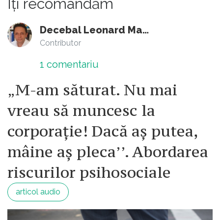
Îți recomandăm
Decebal Leonard Marin
Contributor
1
comentariu
„M-am săturat. Nu mai
vreau să muncesc la
corporație! Dacă aș putea,
mâine aș pleca’’. Abordarea
riscurilor psihosociale
articol audio