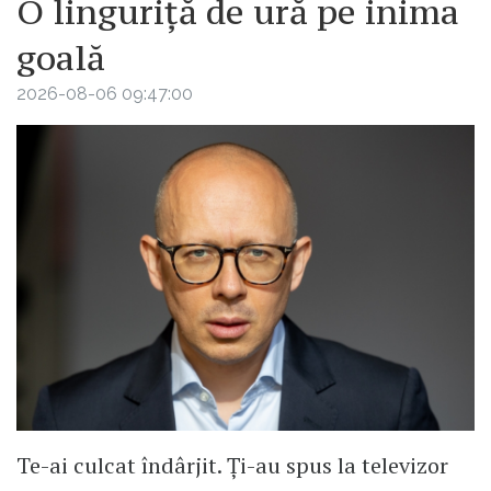
O linguriță de ură pe inima
goală
2026-08-06 09:47:00
Te-ai culcat îndârjit. Ți-au spus la televizor