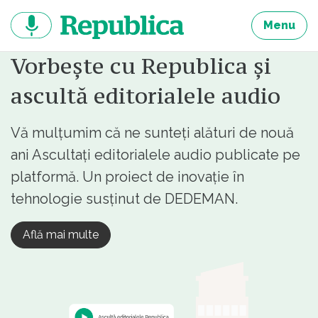
Sari
la
Menu
continut
Vorbește cu Republica și
ascultă editorialele audio
Vă mulțumim că ne sunteți alături de nouă
ani Ascultați editorialele audio publicate pe
platformă. Un proiect de inovație în
tehnologie susținut de DEDEMAN.
Află mai multe