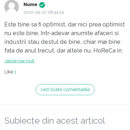
Nume
2020-09-22 08:44:24
Este bine sa fi optimist, dar nici prea optimist
nu este bine. Intr-adevar anumite afaceri si
industrii stau destul de bine, chiar mai bine
fata de anul trecut, dar altele nu. HoReCa in
nici un caz nu are cum sa iasa bine - in ciuda
citește mai mult
"hoardelor" de turisti de pe litoral. Lucrez
Like
1
intr-un afacerea cu pondere mare de vanzari
in HoReCa. Pana in iunie, scaderea fata de
vezi toate comentariile
anul trecut era de aproape 40%. Acum s-a
mai recuperat in sezon si este undeva spre
25% - 30%. Iar pe ultimul trimestru nu va fi
Subiecte din acest articol
mai mica de 20%. Prin urmare cel putin 25%
fata de anul trecut.