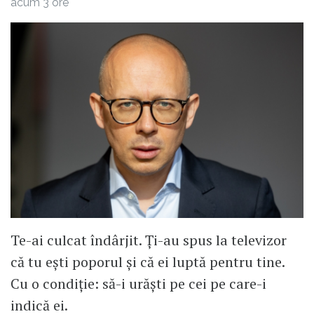
acum 3 ore
Te-ai culcat îndârjit. Ți-au spus la televizor
că tu ești poporul și că ei luptă pentru tine.
Cu o condiție: să-i urăști pe cei pe care-i
indică ei.