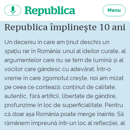
Sari
la
Menu
continut
Republica împlinește 10 ani
Un deceniu în care am ținut deschis un
spațiu rar în România: unul al ideilor curate, al
argumentelor care nu se tem de lumină și al
vocilor care gândesc cu adevărat. Într-o
vreme în care zgomotul crește, noi am mizat
pe ceea ce contează: conținut de calitate,
autentic, fără artificii, libertate de gândire,
profunzime în loc de superficialitate. Pentru
că doar așa România poate merge înainte. Să
rămânem împreună într-un loc al reflecției, al