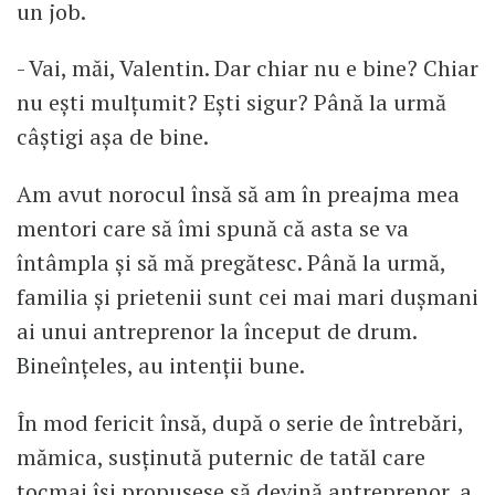
un job.
- Vai, măi, Valentin. Dar chiar nu e bine? Chiar
nu ești mulțumit? Ești sigur? Până la urmă
câștigi așa de bine.
Am avut norocul însă să am în preajma mea
mentori care să îmi spună că asta se va
întâmpla și să mă pregătesc. Până la urmă,
familia și prietenii sunt cei mai mari dușmani
ai unui antreprenor la început de drum.
Bineînțeles, au intenții bune.
În mod fericit însă, după o serie de întrebări,
mămica, susținută puternic de tatăl care
tocmai își propusese să devină antreprenor, a