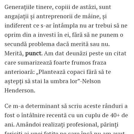
Generațiile tinere, copiii de astăzi, sunt
angajații și antreprenorii de mâine, și
indiferent ce s-ar întâmpla nu ar trebui să ne
oprim din a investi în ei, fără să ne punem o
secundă problema dacă merită sau nu.
Merită,
punct
. Am dat deunăzi peste un citat
care sumarizează foarte frumos fraza
anterioară: „Plantează copaci fără să te
aștepți să stai la umbra lor”-Nelson
Henderson.
Ce m-a determinant să scriu aceste rânduri a
fost o întâlnire recentă cu un cuplu de 40+ de
ani. Amândoi realizați profesional, părinți
fericiți ai unei fetițe pe care încă nu am avut