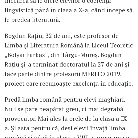
Încearcă să le ofere elevilor o coerență
lingvistică până în clasa a X-a, când începe să
le predea literatură.
Bogdan Rațiu, 32 de ani, este profesor de
Limba și Literatura Română la Liceul Teoretic
„Bolyai Farkas”, din Târgu-Mureș. Bogdan
Rațiu și-a terminat doctoratul la 27 de ani și
face parte dintre profesorii MERITO 2019,
proiect care recunoaște excelența în educație.
Predă limba română pentru elevi maghiari.
Nu i se pare neapărat greu, ci mai degrabă
provocator. Mai ales la orele de la clasa a IX-
a. Și asta pentru că, deși elevii învață limba
română și până în clasa a VIII-a, programa e