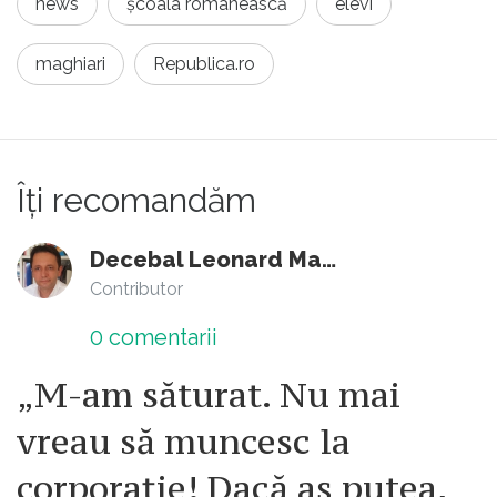
elevi care pot deja vorbi romaneste bine. Caz
news
școala românească
elevi
in care, desigur aceste programe (si de ciclu
maghiari
Republica.ro
primar si de gimnaziu) ar trebui regandite.
Îți recomandăm
Decebal Leonard Marin
Contributor
0
comentarii
„M-am săturat. Nu mai
vreau să muncesc la
corporație! Dacă aș putea,