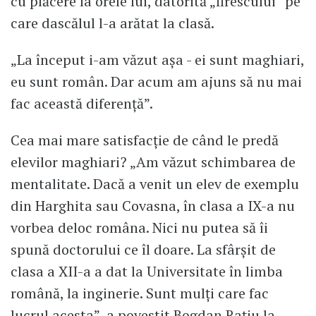
cu plăcere la orele lui, datorită „firescului” pe
care dascălul l-a arătat la clasă.
„La început i-am văzut așa - ei sunt maghiari,
eu sunt român. Dar acum am ajuns să nu mai
fac această diferență”.
Cea mai mare satisfacție de când le predă
elevilor maghiari? „Am văzut schimbarea de
mentalitate. Dacă a venit un elev de exemplu
din Harghita sau Covasna, în clasa a IX-a nu
vorbea deloc româna. Nici nu putea să îi
spună doctorului ce îl doare. La sfârșit de
clasa a XII-a a dat la Universitate în limba
română, la inginerie. Sunt mulți care fac
lucrul acesta”, a povestit Bogdan Rațiu la