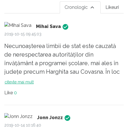
Cronologic
Likeuri
Mihai Sava
2019-10-15 09:45:03
Necunoașterea limbii de stat este cauzată
de nerespectarea autorităților din
învățământ a programei școlare, mai ales în
județe precum Harghita sau Covasna. În loc
să fie angajați profesori de limba română în
citește mai mult
gimnaziu sunt angajați strict profesori unguri
Like
0
care nu vobesc cu elevii decât în limba lor.
Jonn Jonzz
2019-10-14 10:16:40