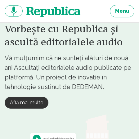
Sari
la
Menu
continut
Vorbește cu Republica și
ascultă editorialele audio
Vă mulțumim că ne sunteți alături de nouă
ani Ascultați editorialele audio publicate pe
platformă. Un proiect de inovație în
tehnologie susținut de DEDEMAN.
Află mai multe