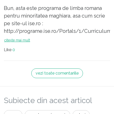
Bun, asta este programa de limba romana
pentru minoritatea maghiara, asa cum scrie
pe site-ul ise.ro :
http://programe.ise.ro/Portals/1/Curriculum
progr/02-
citește mai mult
Limba%20si%20literatura%20romana%20pentr
Like
0
ghiara.pdf
Intrebarea mea este: elevii maghiari invata
vezi toate comentariile
limba romana inca din clasele 1-4? Eventual
ca pe o limba straina? Daca raspunsul este
nu, atunci domnul profesor are dreptate,
Subiecte din acest articol
programa de gimnaziu porneste cu niste
cerinte care in mod normal s-ar adresa unor