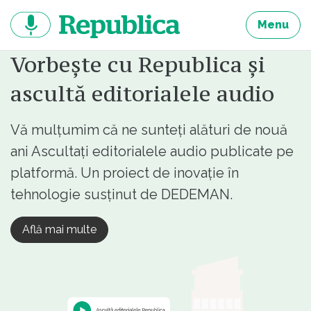
Sari
la
Menu
continut
Vorbește cu Republica și
ascultă editorialele audio
Vă mulțumim că ne sunteți alături de nouă
ani Ascultați editorialele audio publicate pe
platformă. Un proiect de inovație în
tehnologie susținut de DEDEMAN.
Află mai multe