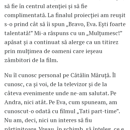
să fie în centrul atenției și să fie
complimentată. La finalul proiecției am reușit
s-o prind cât să îi spun „Bravo, Eva. Ești foarte
talentată!” Mi-a răspuns cu un „Mulțumesc!”
apăsat și a continuat să alerge ca un titirez
prin mulțimea de oameni care ieșeau
zâmbitori de la film.
Nu îl cunosc personal pe Cătălin Măruță. Îl
cunosc, ca și voi, de la televizor și de la
câteva evenimente unde ne-am salutat. Pe
Andra, nici atât. Pe Eva, cum spuneam, am
cunoscut-o odată cu filmul „Tati part-time”.
Nu am, deci, nici un interes să fiu
părtinitoare. Vreau, în schimb, să înțeleg, ce e