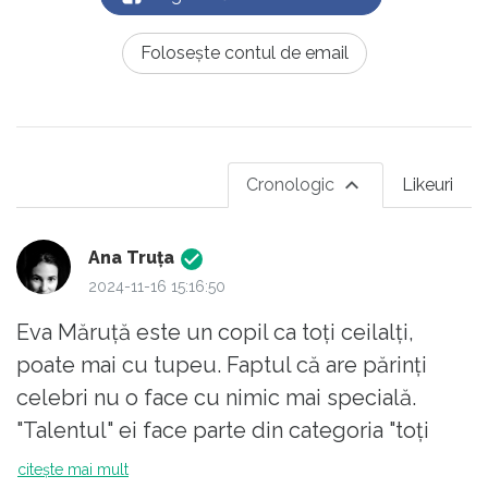
Folosește contul de email
Cronologic
Likeuri
Ana Truța
2024-11-16 15:16:50
Eva Măruță este un copil ca toți ceilalți,
poate mai cu tupeu. Faptul că are părinți
celebri nu o face cu nimic mai specială.
"Talentul" ei face parte din categoria "toți
copiii sunt artiști bla".
citește mai mult