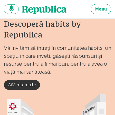
Sari
la
Menu
continut
Descoperă habits by
Republica
Vă invităm să intrați în comunitatea habits, un
spațiu în care înveți, găsești răspunsuri și
resurse pentru a fi mai bun, pentru a avea o
viață mai sănătoasă.
Află mai multe