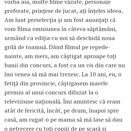
vorba aia, multe filme văzute, personaje
preferate, prințese de jucat, ați înțeles ideea.
Am luat preselecția și am fost anunțați că
vom filma emisiunea în câteva săptămâni,
urmând ca ediția cu noi să deschidă noua
grilă de toamnă. Dând filmul pe repede-
nainte, am mers, am câștigat aproape toți
banii din concurs, a fost ca un vis din care nu
îmi venea să mă mai trezesc. La 10 ani, eu, o
fetiță din provincie, câștigasem marele
premiu al unui concurs difuzat la o
televiziune națională. Îmi amintesc că eram
atât de fericită, încât, pe drum, înapoi spre
casă, am rugat-o pe mama să mă lase să dau
o petrecere cu toți copiii de pe scară și