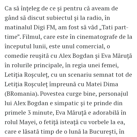
Ca să înțeleg de ce și pentru că aveam de
gând să discut subiectul și la radio, în
matinalul Digi FM, am fost să văd „Tati part-
time”. Filmul, care este în cinematografe de la
începutul lunii, este unul comercial, o
comedie reușită cu Alex Bogdan și Eva Măruță
în rolurile principale, în regia unei femei,
Letiția Roșculeț, cu un scenariu semnat tot de
Letiția Roșculeț împreună cu Matei Dima
(BRomania). Povestea curge bine, personajul
lui Alex Bogdan e simpatic și te prinde din
primele 3 minute, Eva Măruță e adorabilă în
rolul Mayei, o fetiță isteață cu vorbele la ea,
care e lăsată timp de o lună la București, în