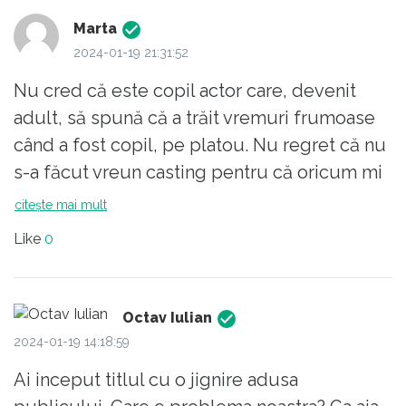
Marta
2024-01-19 21:31:52
Nu cred că este copil actor care, devenit
adult, să spună că a trăit vremuri frumoase
când a fost copil, pe platou. Nu regret că nu
s-a făcut vreun casting pentru că oricum mi
se pare că părinții de copii actori își vând
citește mai mult
copiii, efectiv.
Like
0
Experiența dumneavoastră este tristă și îmi
pare rău pentru dumneavoastră că ați fost
nevoită să o trăiți.
Octav Iulian
2024-01-19 14:18:59
Ai inceput titlul cu o jignire adusa