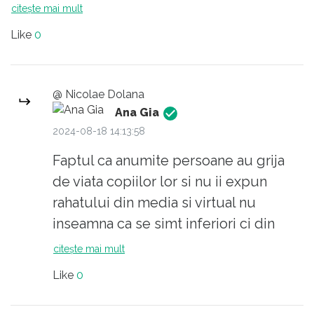
opulentei si al ostentatiei, infloreste! De aici
suportam asta (noi care suntem buricul
citește mai mult
tupeul si gesticulatul extrem, caracteristic
pamantului si le stim pe toate). Si nici nu
Like
0
celui dezinhibat, care se crede important.
recunoastem.
Cam asa.
Si aruncam cu maro in Maruta ca sa ne
simtim superiori.
@ Nicolae Dolana
Ana Gia
2024-08-18 14:13:58
Faptul ca anumite persoane au grija
de viata copiilor lor si nu ii expun
rahatului din media si virtual nu
inseamna ca se simt inferiori ci din
contra se simt parinti care vor sa isi
citește mai mult
educe copiii si sa nu le distrugă viata.
Like
0