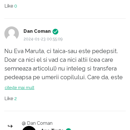
Like
0
Dan Coman
2024-01-23 00:55:09
Nu Eva Maruta, ci taica-sau este pedepsit.
Doar ca nici el si vad ca nici altii (cea care
semneaza articolul) nu inteleg si transfera
pedeapsa pe umerii copilului. Care da, este
victima colaterala a unui tata care nu
citește mai mult
intelege ca, spre deosebire de ce simte fata
Like
2
de Andra, publicul il respinge pentru ca nu e
ajuns in pozitia in care se afla printr-un talent
anume, ci prin nimic. E o celebritate obtinuta
@ Dan Coman
prin publicul tinta, unul deloc educat, caruia