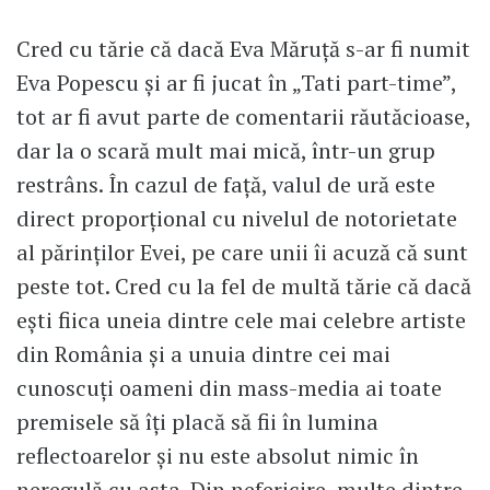
Cred cu tărie că dacă Eva Măruță s-ar fi numit
Eva Popescu și ar fi jucat în „Tati part-time”,
tot ar fi avut parte de comentarii răutăcioase,
dar la o scară mult mai mică, într-un grup
restrâns. În cazul de față, valul de ură este
direct proporțional cu nivelul de notorietate
al părinților Evei, pe care unii îi acuză că sunt
peste tot. Cred cu la fel de multă tărie că dacă
ești fiica uneia dintre cele mai celebre artiste
din România și a unuia dintre cei mai
cunoscuți oameni din mass-media ai toate
premisele să îți placă să fii în lumina
reflectoarelor și nu este absolut nimic în
neregulă cu asta. Din nefericire, multe dintre