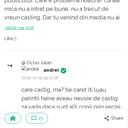
publicului. Care e problema noastra? Ca aia
mica nu a intrat pe bune, nu a trecut de
vreun casting. Dar tu venind din media nu ai
contact cu parerea romanului, Tu vezi un
citește mai mult
nume pe care il stii pe ecran si "da ce-aveti
Like
5
cu el domnu` " . Sincer, e vina lu ta-su pt
toata faza asta. A vrut sa o ajute si i-a taiat
craca din start. Mai rau e ca ei nu au realizat
@ Octav Iulian
asta. Si nici voi, astia de pe media.
andrei
2024-01-19 19:27:18
care castig, ma? tie cand iti luau
parintii haine aveau nevoie de castig
sa vada daca sunt alti copii prin vecini
care merita hainele mai mult? cand ai
15
Share
o afacere proprie si il angajezi pe varul
citește mai mult