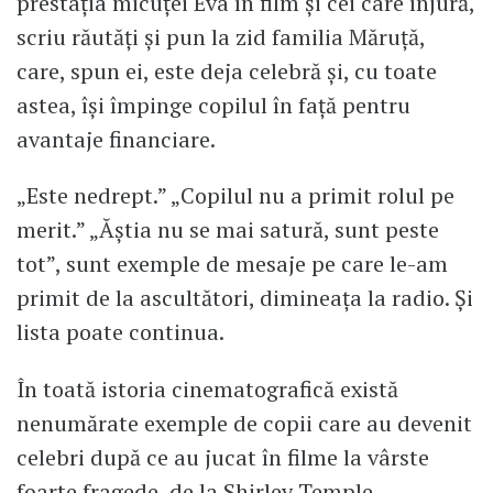
prestația micuței Eva în film și cei care înjură,
scriu răutăți și pun la zid familia Măruță,
care, spun ei, este deja celebră și, cu toate
astea, își împinge copilul în față pentru
avantaje financiare.
„Este nedrept.” „Copilul nu a primit rolul pe
merit.” „Ăștia nu se mai satură, sunt peste
tot”, sunt exemple de mesaje pe care le-am
primit de la ascultători, dimineața la radio. Și
lista poate continua.
În toată istoria cinematografică există
nenumărate exemple de copii care au devenit
celebri după ce au jucat în filme la vârste
foarte fragede, de la Shirley Temple,