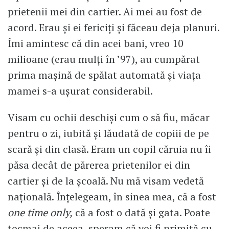
prietenii mei din cartier. Ai mei au fost de
acord. Erau și ei fericiți și făceau deja planuri.
Îmi amintesc că din acei bani, vreo 10
milioane (erau mulți în ’97), au cumpărat
prima mașină de spălat automată și viața
mamei s-a ușurat considerabil.
Visam cu ochii deschiși cum o să fiu, măcar
pentru o zi, iubită și lăudată de copiii de pe
scară și din clasă. Eram un copil căruia nu îi
păsa decât de părerea prietenilor ei din
cartier și de la școală. Nu mă visam vedetă
națională. Înțelegeam, în sinea mea, că a fost
one time only,
că a fost o dată și gata. Poate
tocmai de aceea, speram că voi fi primită cu