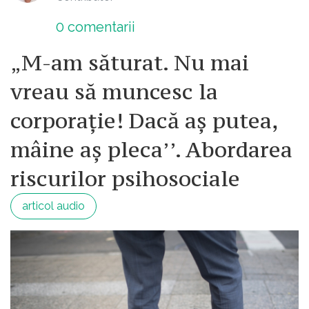
0
comentarii
„M-am săturat. Nu mai
vreau să muncesc la
corporație! Dacă aș putea,
mâine aș pleca’’. Abordarea
riscurilor psihosociale
articol audio