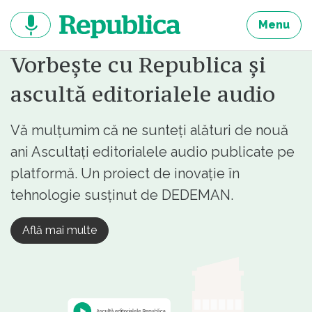
Sari
la
Menu
continut
Vorbește cu Republica și
ascultă editorialele audio
Vă mulțumim că ne sunteți alături de nouă
ani Ascultați editorialele audio publicate pe
platformă. Un proiect de inovație în
tehnologie susținut de DEDEMAN.
Află mai multe