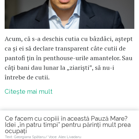
Acum, că s-a deschis cutia cu bâzdâci, aștept
ca și ei să declare transparent câte cutii de
pantofi țin în penthouse-urile amantelor. Sau
câți bani dau lunar la „ziariști”, să nu-i
întrebe de cutii.
Citește mai mult
Ce facem cu copiii în această Pauză Mare?
Idei „în patru timpi” pentru părinți mult prea
ocupați
Citește în continuare
Text: Georgiana Spătaru/ Voce: Alex Livadaru