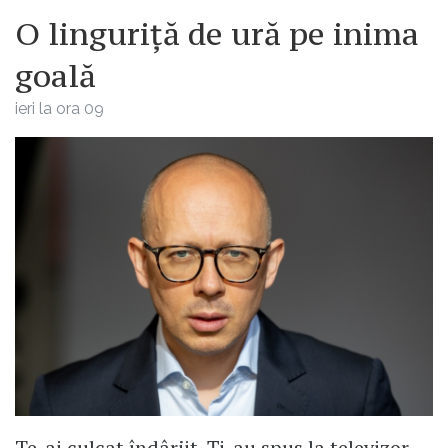
O linguriță de ură pe inima
goală
ieri la ora 09
Te-ai culcat îndârjit. Ți-au spus la televizor