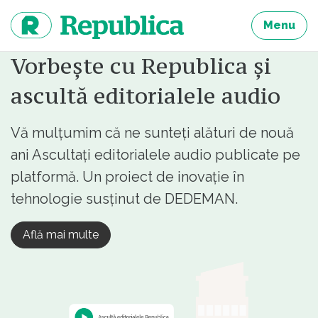
Sari
la
Menu
continut
Vorbește cu Republica și
ascultă editorialele audio
Vă mulțumim că ne sunteți alături de nouă
ani Ascultați editorialele audio publicate pe
platformă. Un proiect de inovație în
tehnologie susținut de DEDEMAN.
Află mai multe