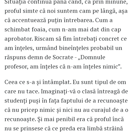
Situația continuă până când, ca prin minune,
proful simte că noi suntem cam pe lângă, așa
că accentuează puțin întrebarea. Cum a
schimbat foaia, cum n-am mai dat din cap
aprobator. Riscam să fim întrebați concret ce
am înțeles, urmând bineînțeles probabil un
răspuns demn de Socrate - „Domnule
profesor, am înțeles că n-am înțeles nimic”.
Ceea ce s-a și întâmplat. Eu sunt tipul de om
care nu tace. Imaginați-vă o clasă întreagă de
studenți puși în fața faptului de a recunoaște
că nu pricep nimic și nici nu au curajul de a o
recunoaște. Și mai penibil era că proful încă
nu se prinsese că ce preda era limbă străină