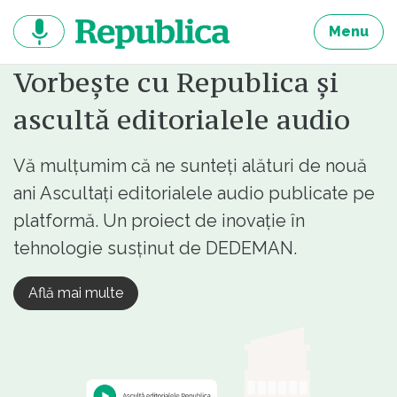
Sari
la
Menu
continut
Vorbește cu Republica și
ascultă editorialele audio
Vă mulțumim că ne sunteți alături de nouă
ani Ascultați editorialele audio publicate pe
platformă. Un proiect de inovație în
tehnologie susținut de DEDEMAN.
Află mai multe