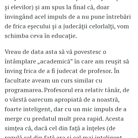
și elevilor) și am spus la final că, doar
învingând acel impuls de a nu pune întrebări
de frica eșecului și a judecății celorlalți, vom
schimba ceva în educație.
Vreau de data asta să vă povestesc o
întâmplare „academică” în care am reușit să
înving frica de a fi judecat de profesor. În
facultate aveam un curs similar cu
programarea. Profesorul era relativ tânăr, de
o vârstă oarecum apropiată de a noastră,
foarte inteligent, dar cu un mic impuls de a
merge cu predatul mult prea rapid. Acesta
simțea că, dacă cel din față a înțeles (de
regulă cel din față era și cel mai inteligent