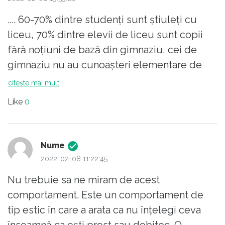
.... 60-70% dintre studenți sunt știuleți cu
liceu, 70% dintre elevii de liceu sunt copii
fără noțiuni de bază din gimnaziu, cei de
gimnaziu nu au cunoașteri elementare de
scriere și de citire.
citește mai mult
Nu se face selecție de către învățători -
Like
0
profesori că nu mai au finanțare &co.
Acu vreo 10 ani : 13 premiul 1, 11 premiul 2 și
3 premiul 3 .... clasa a IV a ... oraș !
Nume
Au promovat în vară 4 studenți din 50 de
2022-02-08 11:22:45
știuleți , au trecut toți la reexaminarea de
Nu trebuie sa ne miram de acest
toamnă alt profesor/rector, 1996-1998 (după
comportament. Este un comportament de
restanța propriu zisă !!!! )
tip estic în care a arata ca nu înțelegi ceva
Toți sunt profi-ingineri , casnice/golani, &