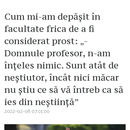
Cum mi-am depășit în
facultate frica de a fi
considerat prost: „-
Domnule profesor, n-am
înțeles nimic. Sunt atât de
neștiutor, încât nici măcar
nu știu ce să vă întreb ca să
ies din neștiință”
2022-02-08 07:01:00