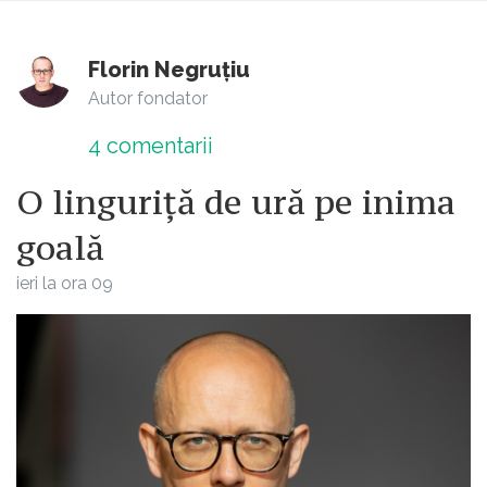
Florin Negruțiu
Autor fondator
4
comentarii
O linguriță de ură pe inima
goală
ieri la ora 09