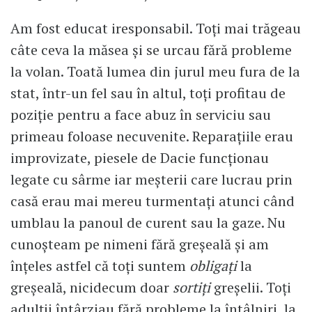
Am fost educat iresponsabil. Toți mai trăgeau
câte ceva la măsea și se urcau fără probleme
la volan. Toată lumea din jurul meu fura de la
stat, într-un fel sau în altul, toți profitau de
poziție pentru a face abuz în serviciu sau
primeau foloase necuvenite. Reparațiile erau
improvizate, piesele de Dacie funcționau
legate cu sârme iar meșterii care lucrau prin
casă erau mai mereu turmentați atunci când
umblau la panoul de curent sau la gaze. Nu
cunoșteam pe nimeni fără greșeală și am
înțeles astfel că toți suntem
obligați
la
greșeală, nicidecum doar
sortiți
greșelii. Toți
adulții întârziau fără probleme la întâlniri, la