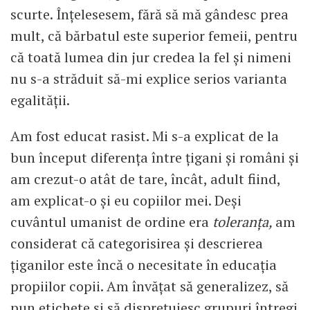
scurte. Înțelesesem, fără să mă gândesc prea
mult, că bărbatul este superior femeii, pentru
că toată lumea din jur credea la fel și nimeni
nu s-a străduit să-mi explice serios varianta
egalității.
Am fost educat rasist. Mi s-a explicat de la
bun început diferența între țigani și români și
am crezut-o atât de tare, încât, adult fiind,
am explicat-o și eu copiilor mei. Deși
cuvântul umanist de ordine era
toleranța,
am
considerat că categorisirea și descrierea
țiganilor este încă o necesitate în educația
propiilor copii. Am învățat să generalizez, să
pun etichete și să disprețuiesc grupuri întregi