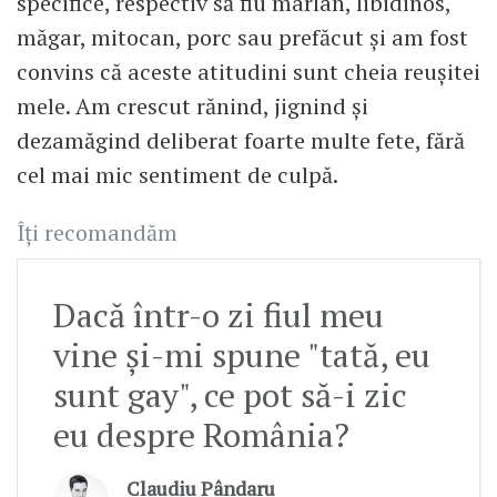
specifice, respectiv să fiu mârlan, libidinos,
măgar, mitocan, porc sau prefăcut și am fost
convins că aceste atitudini sunt cheia reușitei
mele. Am crescut rănind, jignind și
dezamăgind deliberat foarte multe fete, fără
cel mai mic sentiment de culpă.
Îți recomandăm
Dacă într-o zi fiul meu
vine și-mi spune "tată, eu
sunt gay", ce pot să-i zic
eu despre România?
Claudiu Pândaru