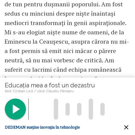
de tun pentru dușmanii poporului. Am fost
sedus cu minciuni despre niște înaintași
mediocri transformați în genii aspiraționale.
Mi s-au elogiat niște nume de oameni, de la
Eminescu la Ceaușescu, asupra cărora nu mi-
a fost permis să emit nici măcar o părere
neutră, să nu mai vorbesc de critică. Am
suferit cu lacrimi când echipa românească
încasa goluri jucând prost și am fost
Educația mea a fost un dezastru
încurajat să tolerez incompetența sau
text: Cristian Lică / voce: Claudiu Pândaru
indolența conaționalilor mei, dând mereu
vina pe arbitru sau pe orice alt factor
exterior.
DEDEMAN susține inovația în tehnologie
Am fost educat xenofob și am privit străinii