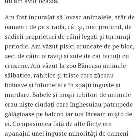
nu am avut ocazia.
Am fost încurajat să lovesc animalele, atât de
oamenii de pe stradă, cât și, mai profund, de
sadicii proprietari de câini legați și torturați
periodic. Am văzut pisici aruncate de pe bloc,
zeci de câini otrăviți și sute de cai biciuți cu
cruzime. Am văzut la zoo Băneasa animale
sălbatice, rahitice și triste care zăceau
bolnave și înfometate în spații înguste și
murdare. Babele și moșii iubitori de animale
erau niște ciudați care înghesuiau patrupede
gălăgioase pe balcon iar noi făceam mișto de
ei. Compasiunea față de alte ființe era
apanajul unei înguste minorități de oameni