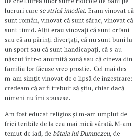
de cheltuirea unor sume ridicole de bani pe
lucruri care
se strică imediat.
Eram vinovat că
sunt român, vinovat că sunt sărac, vinovat că
sunt timid. Alții erau vinovați că sunt orfani
sau că au părinți divorțați, că nu sunt buni la
un sport sau că sunt handicapați, că s-au
născut într-o anumită zonă sau că cineva din
familia lor făcuse vreo prostie. Cel mai des
m-am simțit vinovat de o lipsă de înzestrare:
credeam că ar fi trebuit să știu, chiar dacă
nimeni nu îmi spusese.
Am fost educat religios și m-am umplut de
frici teribile de la cea mai mică vârstă. M-am
temut de iad, de
bătaia lui Dumnezeu,
de