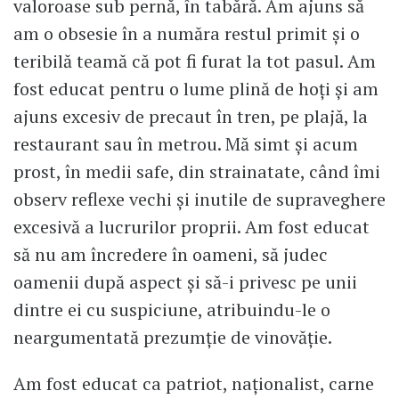
valoroase sub pernă, în tabără. Am ajuns să
am o obsesie în a număra restul primit și o
teribilă teamă că pot fi furat la tot pasul. Am
fost educat pentru o lume plină de hoți și am
ajuns excesiv de precaut în tren, pe plajă, la
restaurant sau în metrou. Mă simt și acum
prost, în medii safe, din strainatate, când îmi
observ reflexe vechi și inutile de supraveghere
excesivă a lucrurilor proprii. Am fost educat
să nu am încredere în oameni, să judec
oamenii după aspect și să-i privesc pe unii
dintre ei cu suspiciune, atribuindu-le o
neargumentată prezumție de vinovăție.
Am fost educat ca patriot, naționalist, carne