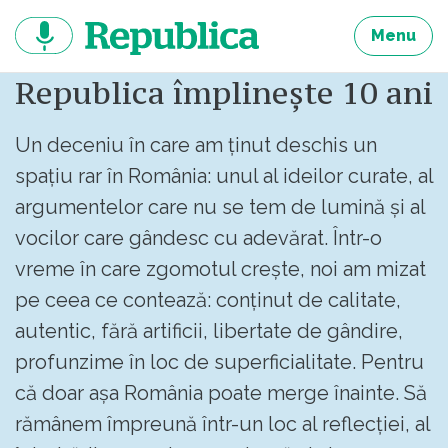
Sari
la
Menu
continut
Republica împlinește 10 ani
Un deceniu în care am ținut deschis un
spațiu rar în România: unul al ideilor curate, al
argumentelor care nu se tem de lumină și al
vocilor care gândesc cu adevărat. Într-o
vreme în care zgomotul crește, noi am mizat
pe ceea ce contează: conținut de calitate,
autentic, fără artificii, libertate de gândire,
profunzime în loc de superficialitate. Pentru
că doar așa România poate merge înainte. Să
rămânem împreună într-un loc al reflecției, al