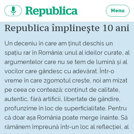
Sari
la
Menu
continut
Republica împlinește 10 ani
Un deceniu în care am ținut deschis un
spațiu rar în România: unul al ideilor curate, al
argumentelor care nu se tem de lumină și al
vocilor care gândesc cu adevărat. Într-o
vreme în care zgomotul crește, noi am mizat
pe ceea ce contează: conținut de calitate,
autentic, fără artificii, libertate de gândire,
profunzime în loc de superficialitate. Pentru
că doar așa România poate merge înainte. Să
rămânem împreună într-un loc al reflecției, al