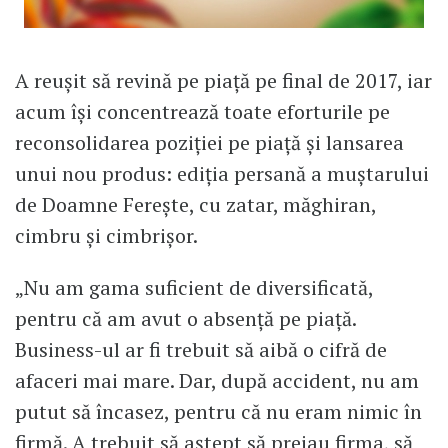
A reușit să revină pe piață pe final de 2017, iar
acum își concentrează toate eforturile pe
reconsolidarea poziției pe piață și lansarea
unui nou produs: ediția persană a muștarului
de Doamne Ferește, cu zatar, măghiran,
cimbru și cimbrișor.
„Nu am gama suficient de diversificată,
pentru că am avut o absență pe piață.
Business-ul ar fi trebuit să aibă o cifră de
afaceri mai mare. Dar, după accident, nu am
putut să încasez, pentru că nu eram nimic în
firmă. A trebuit să aștept să preiau firma, să