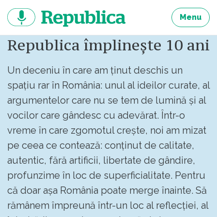
Sari
la
Menu
continut
Republica împlinește 10 ani
Un deceniu în care am ținut deschis un
spațiu rar în România: unul al ideilor curate, al
argumentelor care nu se tem de lumină și al
vocilor care gândesc cu adevărat. Într-o
vreme în care zgomotul crește, noi am mizat
pe ceea ce contează: conținut de calitate,
autentic, fără artificii, libertate de gândire,
profunzime în loc de superficialitate. Pentru
că doar așa România poate merge înainte. Să
rămânem împreună într-un loc al reflecției, al