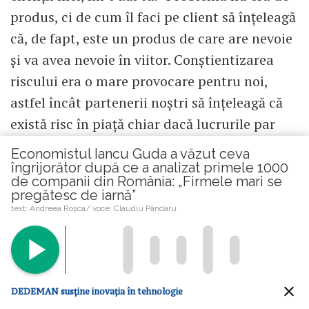
produs, ci de cum îl faci pe client să înțeleagă
că, de fapt, este un produs de care are nevoie
și va avea nevoie în viitor. Conștientizarea
riscului era o mare provocare pentru noi,
astfel încât partenerii noștri să înțeleagă că
există risc în piață chiar dacă lucrurile par
lapte și miere.
Economistul Iancu Guda a văzut ceva
îngrijorător după ce a analizat primele 1000
Și a treia?
de companii din România: „Firmele mari se
pregătesc de iarnă”
text: Andreea Roșca/ voce: Claudiu Pândaru
Gândul mă duce la ceva foarte empiric
financiar: degeaba ai produsul perfect, cu
clientul care înțelege, dacă l-ai livrat în
pierdere sau fără cash flow bine pus la punct.
DEDEMAN susține inovația în tehnologie