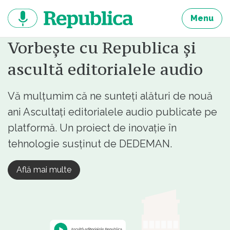
Sari
la
Menu
continut
Vorbește cu Republica și
ascultă editorialele audio
Vă mulțumim că ne sunteți alături de nouă
ani Ascultați editorialele audio publicate pe
platformă. Un proiect de inovație în
tehnologie susținut de DEDEMAN.
Află mai multe