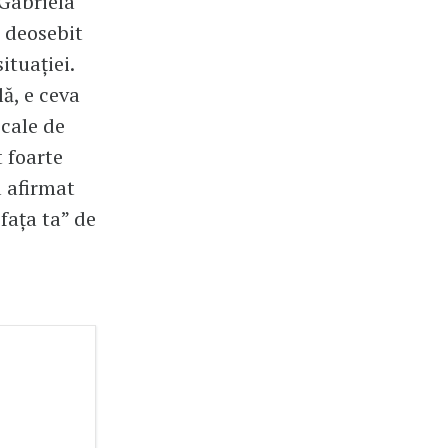
 Gabriela
e deosebit
ituației.
lă, e ceva
 cale de
t foarte
a afirmat
fața ta” de