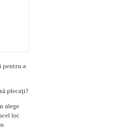
i pentru a
să plecați?
m alege
acel loc
um