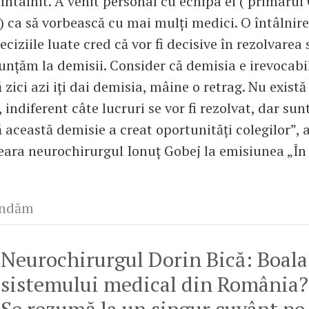
ntâlnit. A venit personal cu echipa ei ( primarul
n.) ca să vorbească cu mai mulți medici. O întâlnir
ciziile luate cred că vor fi decisive în rezolvarea s
enunțăm la demisii. Consider că demisia e irevocabi
 zici azi iți dai demisia, mâine o retrag. Nu există
 indiferent câte lucruri se vor fi rezolvat, dar sun
 această demisie a creat oportunități colegilor”, 
eara neurochirurgul Ionuț Gobej la emisiunea „În 
andăm
Neurochirurgul Dorin Bică: Boala
sistemului medical din România?
Se rezumă la un singur cuvânt pe