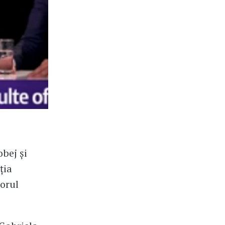
bej și
ţia
orul