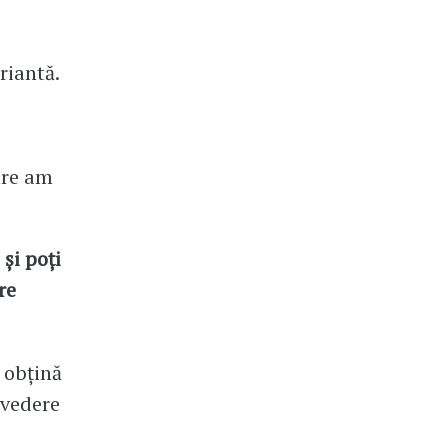
riantă.
are am
și poți
re
 obțină
 vedere