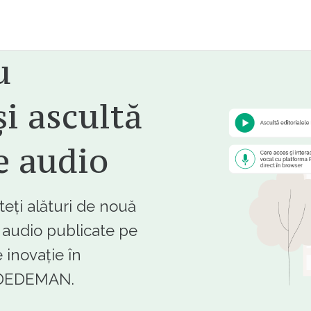
u
i ascultă
e audio
ți alături de nouă
e audio publicate pe
 inovație în
e DEDEMAN.