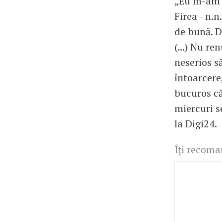
„Eu m-am î
Firea - n.
de bună. De
(...) Nu r
neserios să
întoarcere,
bucuros că
miercuri s
la Digi24.
Îți recom