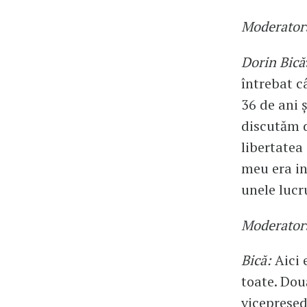
Moderator
Dorin Bică
întrebat c
36 de ani ș
discutăm d
libertatea
meu era in
unele lucru
Moderator
Bică:
Aici 
toate. Dou
vicepresed