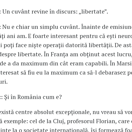
: Un cuvânt revine în discurs: „libertate”.
: Nu e chiar un simplu cuvânt. Înainte de emisiun
âți ani am. E foarte interesant pentru că ești neur
i poți face niște operații datorită libertății. De as
espre libertate. În Franța am obținut acest lucru
 de a da maximum din cât eram capabili. În Marsil
teresat să fiu eu la maximum ca să-l debarasez pe
ri.
:: Și în România cum e?
există centre absolut excepționale, nu vreau să vo
ă exemple: cel de la Cluj, profesorul Florian, care 
inte la o societate internațională, își formează fo