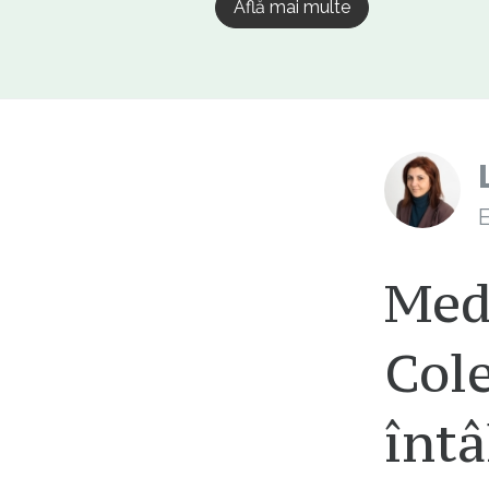
Află mai multe
E
Medi
Col
întâ