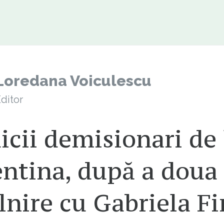
Loredana Voiculescu
ditor
cii demisionari de 
entina, după a doua
lnire cu Gabriela Fi