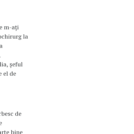
e m-ați
ochirurg la
ta
,
ia, șeful
 el de
rbesc de
e
arte bine