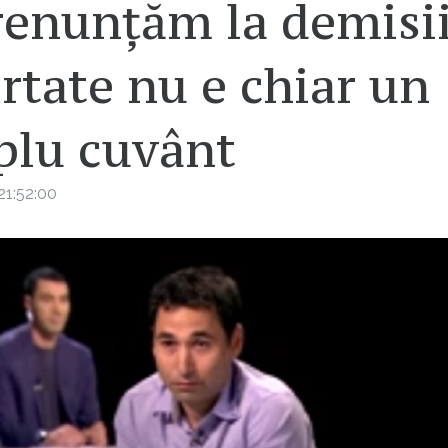
renunțăm la demisii
rtate nu e chiar un
plu cuvânt
21:52:00