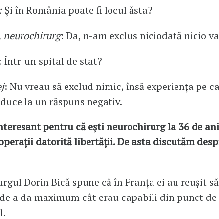
:
Și în România poate fi locul ăsta?
, neurochirurg
: Da, n-am exclus niciodată nicio va
: Într-un spital de stat?
j
: Nu vreau să exclud nimic, însă experiența pe c
duce la un răspuns negativ.
interesant pentru că ești neurochirurg la 36 de ani 
 operații datorită libertății. De asta discutăm desp
rgul Dorin Bică spune că în Franța ei au reușit să
 de a da maximum cât erau capabili din punct de
l.