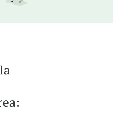
la
rea: