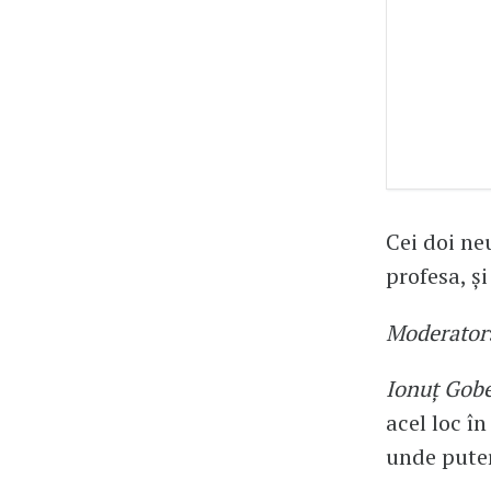
Cei doi ne
profesa, ș
Moderator
Ionuț Gobe
acel loc în
unde pute