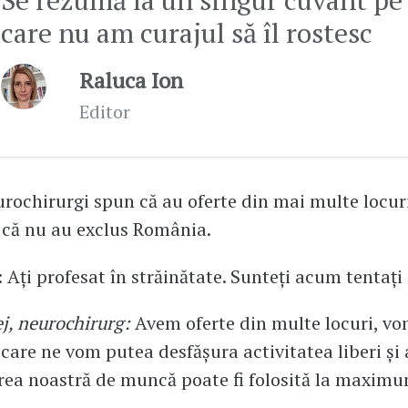
care nu am curajul să îl rostesc
Raluca Ion
Editor
urochirurgi spun că au oferte din mai multe locur
i că nu au exclus România.
: Ați profesat în străinătate. Sunteți acum tentați 
j, neurochirurg:
Avem oferte din multe locuri, vo
 care ne vom putea desfășura activitatea liberi și 
rea noastră de muncă poate fi folosită la maxim