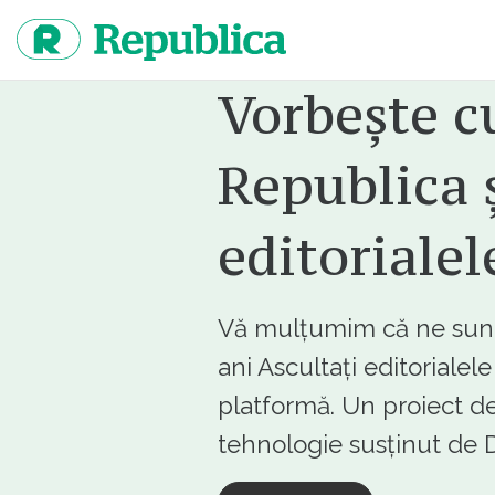
Sari
la
continut
Vorbește c
Republica ș
editorialel
Vă mulțumim că ne sunte
ani Ascultați editorialel
platformă. Un proiect de
tehnologie susținut d