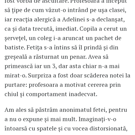
fost vorba de ascultare. Profesoara a început
să țipe de cum văzut-o intrând pe ușa clasei,
iar reacția alergică a Adelinei s-a declanșat,
ca și data trecută, imediat. Copila a cerut un
șervețel, un coleg i-a aruncat un pachet de
batiste. Fetița s-a întins să îl prindă și din
greșeală a răsturnat un penar. Avea să
primească iar un 3, dar asta chiar n-a mai
mirat-o. Surpriza a fost doar scăderea notei la
purtare: profesoara a motivat cererea prin
chiul și comportament inadecvat.
Am ales să păstrăm anonimatul fetei, pentru
a nu o expune și mai mult. Imaginați-v-o
întoarsă cu spatele și cu vocea distorsionată,