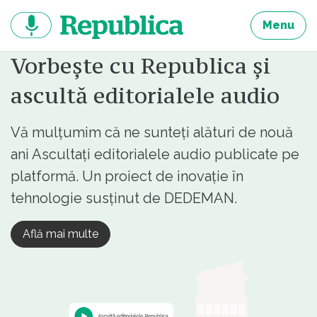
Sari
la
Menu
continut
Vorbește cu Republica și
ascultă editorialele audio
Vă mulțumim că ne sunteți alături de nouă
ani Ascultați editorialele audio publicate pe
platformă. Un proiect de inovație în
tehnologie susținut de DEDEMAN.
Află mai multe