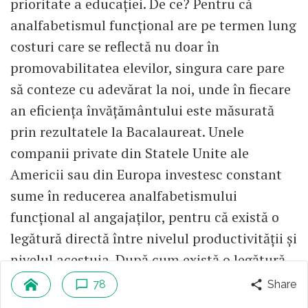
prioritate a educației. De ce? Pentru că
analfabetismul funcțional are pe termen lung
costuri care se reflectă nu doar în
promovabilitatea elevilor, singura care pare
să conteze cu adevărat la noi, unde în fiecare
an eficiența învățământului este măsurată
prin rezultatele la Bacalaureat. Unele
companii private din Statele Unite ale
Americii sau din Europa investesc constant
sume în reducerea analfabetismului
funcțional al angajaților, pentru că există o
legătură directă între nivelul productivității și
nivelul acestuia. După cum există o legătură
directă între procentele pe țară și nivelul PIB-
78
Share
ului din țara respectivă.