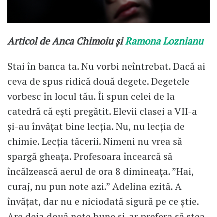
Articol de Anca Chimoiu și
Ramona Loznianu
Stai în banca ta. Nu vorbi neîntrebat. Dacă ai
ceva de spus ridică două degete. Degetele
vorbesc în locul tău. Îi spun celei de la
catedră că ești pregătit. Elevii clasei a VII-a
și-au învățat bine lecția. Nu, nu lecția de
chimie. Lecția tăcerii. Nimeni nu vrea să
spargă gheața. Profesoara încearcă să
încălzească aerul de ora 8 dimineața. ”Hai,
curaj, nu pun note azi.” Adelina ezită. A
învățat, dar nu e niciodată sigură pe ce știe.
Are deja două note bune și-ar prefera să stea