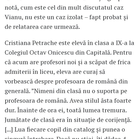
notă, cum este cel din mult discutatul caz
Vianu, nu este un caz izolat – fapt probat și
de relatarea care urmează.
Cristiana Petrache este elevă în clasa a IX-a la
Colegiul Octav Onicescu din Capitală. Pentru
că acum are profesori noi și a scăpat de frica
admiterii în liceu, eleva are curaj să
vorbească despre profesoara de română din
generală. ”Nimeni din clasă nu o suporta pe
profesoara de română. Avea stilul ăsta foarte
dur. Înainte de ora ei, toată lumea tremura.
Jumătate de clasă era în situație de corijență.
[...] Lua fiecare copil din catalog și punea o
singură întrebare. Dacă nu știai, îți dădea 4