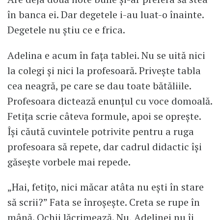
în banca ei. Dar degetele i-au luat-o înainte.
Degetele nu știu ce e frica.
Adelina e acum în fața tablei. Nu se uită nici
la colegi și nici la profesoară. Privește tabla
cea neagră, pe care se dau toate bătăliile.
Profesoara dictează enunțul cu voce domoală.
Fetița scrie câteva formule, apoi se oprește.
Își căută cuvintele potrivite pentru a ruga
profesoara să repete, dar cadrul didactic își
găsește vorbele mai repede.
„Hai, fetițo, nici măcar atâta nu ești în stare
să scrii?” Fata se înroșește. Creta se rupe în
mână. Ochii lăcrimează. Nu, Adelinei nu îi