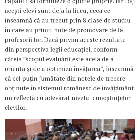
capabili să formuleze o opinie proprie. Iar toți
acești elevi sunt deja la liceu, ceea ce
înseamnă că au trecut prin 8 clase de studiu
în care au primit note de promovare de la
profesorii lor. Dacă privim aceste rezultate
din perspectiva legii educației, conform
căreia ”scopul evaluării este acela de a
orienta și de a optimiza învățarea”, înseamnă
că cel puțin jumătate din notele de trecere
obținute în sistemul românesc de învățământ
nu reflectă cu adevărat nivelul cunoștințelor
elevilor.