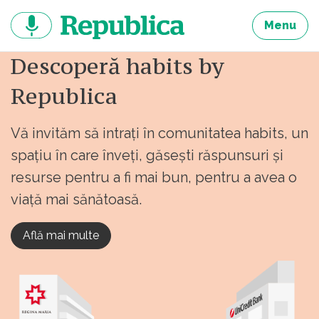
Sari
la
Menu
continut
Descoperă habits by
Republica
Vă invităm să intrați în comunitatea habits, un
spațiu în care înveți, găsești răspunsuri și
resurse pentru a fi mai bun, pentru a avea o
viață mai sănătoasă.
Află mai multe