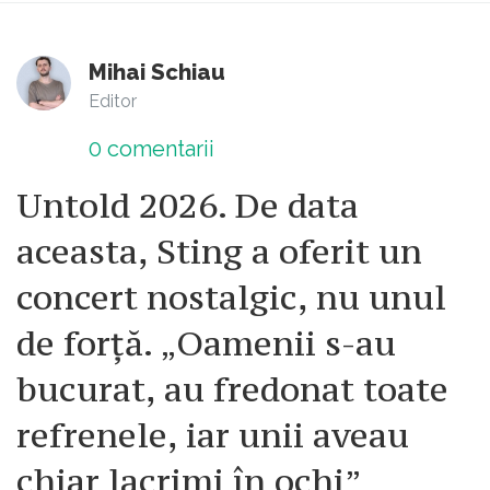
Mihai Schiau
Editor
0
comentarii
Untold 2026. De data
aceasta, Sting a oferit un
concert nostalgic, nu unul
de forță. „Oamenii s-au
bucurat, au fredonat toate
refrenele, iar unii aveau
chiar lacrimi în ochi”