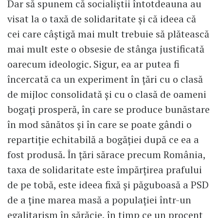
Dar să spunem că socialiștii întotdeauna au
visat la o taxă de solidaritate și că ideea că
cei care câștigă mai mult trebuie să plătească
mai mult este o obsesie de stânga justificată
oarecum ideologic. Sigur, ea ar putea fi
încercată ca un experiment în țări cu o clasă
de mijloc consolidată și cu o clasă de oameni
bogați prosperă, în care se produce bunăstare
în mod sănătos și în care se poate gândi o
repartiție echitabilă a bogăției după ce ea a
fost produsă. În țări sărace precum România,
taxa de solidaritate este împărțirea prafului
de pe tobă, este ideea fixă și păguboasă a PSD
de a ține marea masă a populației într-un
egalitarism în sărăcie, în timp ce un procent