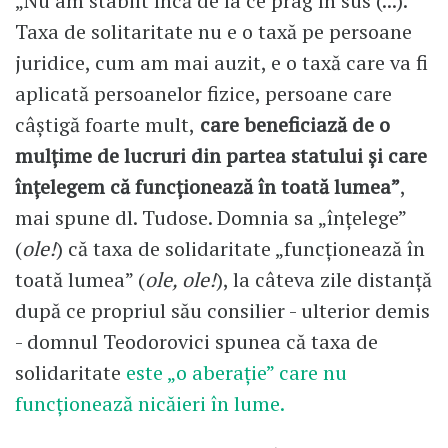
„Nu am stabilt încă de la ce prag în sus (...).
Taxa de solitaritate nu e o taxă pe persoane
juridice, cum am mai auzit, e o taxă care va fi
aplicată persoanelor fizice, persoane care
câștigă foarte mult,
care beneficiază de o
mulțime de lucruri din partea statului și care
înțelegem că funcționează în toată lumea”
,
mai spune dl. Tudose. Domnia sa „înțelege”
(
ole!
) că taxa de solidaritate „funcționează în
toată lumea” (
ole, ole!
), la câteva zile distanță
după ce propriul său consilier - ulterior demis
- domnul Teodorovici spunea că taxa de
solidaritate
este „o aberație” care nu
funcționează nicăieri în lume.