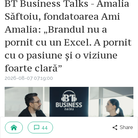
BT Business Talks - Amalia
Săftoiu, fondatoarea Ami
Amalia: „Brandul nu a
pornit cu un Excel. A pornit
cu o pasiune și o viziune
foarte clară”
2026-08-07 07:19:00
44
Share