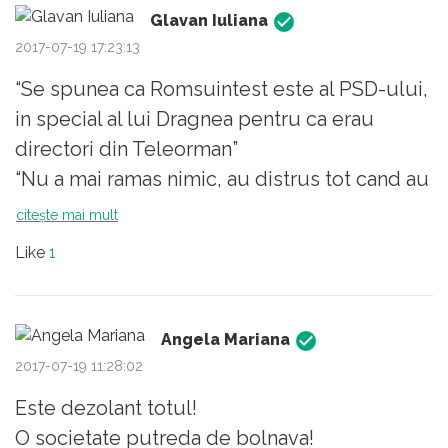
Glavan Iuliana
2017-07-19 17:23:13
“Se spunea ca Romsuintest este al PSD-ului,
in special al lui Dragnea pentru ca erau
directori din Teleorman”
“Nu a mai ramas nimic, au distrus tot cand au
plecat. Au taiat porcii, au luat instalatii si le-
citește mai mult
au dus la fierul vechi. Au facut totul cu
Like
1
ciuda."
Acum intelegeti unde merge taxa pt.
solidaritate? http://www.hotnews.ro/stiri-
Angela Mariana
esential-21911786-unde-disparut-porcii-din-
2017-07-19 11:28:02
rezerva-stat-peris-cum-profitat-firme-din-
Este dezolant totul!
anturajul-lui-dragnea-ferma-faliment-
O societate putreda de bolnava!