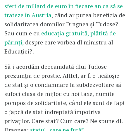
sfert de miliard de euro în fiecare an ca să se
trateze în Austria
, când ar putea beneficia de
solidaritatea domnilor Dragnea și Tudose?
Sau cum e cu
educația gratuită, plătită de
părinți,
despre care vorbea dl ministru al
Educației?!
Să-i acordăm deocamdată dlui Tudose
prezumția de prostie. Altfel, ar fi o ticăloșie
de stat și o condamnare la subdezvoltare să
sufoci clasa de mijloc cu noi taxe, numite
pompos de solidaritate, când ele sunt de fapt
o japcă de stat îndreptată împotriva
privaților. Care stat? Cum care? Ne spune dl.
Dragnea:
statul „care ne fură”.