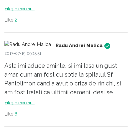
afacere-actionari-din-teleorman-din-care-
statul-pierdut-150-milioane-lei.htm
citește mai mult
Like
2
Radu Andrei Malica
2017-07-19 09:15:51
Asta imi aduce aminte, si imi lasa un gust
amar, cum am fost cu sotia la spitalul Sf
Pantelimon cand a avut o criza de rinichi, si
am fost tratati ca ultimii oameni, desi se
chinuia de durere. Amandoi "corporatisti" la
citește mai mult
30+ de ani, care in viata noastra nu am folosit
Like
6
spitalele de stat pentru ca "multinationalele
hraparete" ne-au oferit la alegere