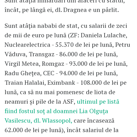
Sunt atâția miliardari din afaceri cu statul,
încât, pe lângă ei, dl. Dragnea e un pârlit.
Sunt atâția nababi de stat, cu salarii de zeci
de mii de euro pe lună (ZF: Daniela Lulache,
Nuclearelectrica - 55.370 de lei pe lună, Petru
Văduva, Transgaz - 86.000 de lei pe lună,
Virgil Metea, Romgaz - 93.000 de lei pe lună,
Radu Ghețea, CEC - 94.000 de lei pe lună,
Traian Halalai, Eximbank - 108.000 de lei pe
lună, ca să nu mai pomenesc de liota de
neamuri și pile de la ASF,
ultimul pe listă
fiind fostul soț al doamnei Lia Olguța
Vasilescu, dl. Wlassopol,
care încasează
62.000 de lei pe lună), încât salariul de la