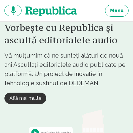
Sari
la
Menu
continut
Vorbește cu Republica și
ascultă editorialele audio
Vă mulțumim că ne sunteți alături de nouă
ani Ascultați editorialele audio publicate pe
platformă. Un proiect de inovație în
tehnologie susținut de DEDEMAN.
Află mai multe