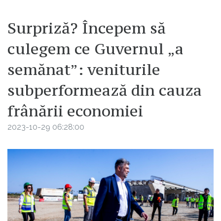
Surpriză? Începem să
culegem ce Guvernul „a
semănat”: veniturile
subperformează din cauza
frânării economiei
2023-10-29 06:28:00