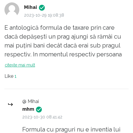
Mihai
2023-10-29 19:08:38
E antologică formula de taxare prin care
dacă depășești un prag ajungi să rămâi cu
mai puțini bani decât dacă erai sub pragul
respectiv. In momentul respectiv persoana
respectivă fie își oprește activitatea, fie de la
citește mai mult
început nu declară tot venitul de fiecare dată
Like
1
când se ivește ocazia. Deci fie scade PIB-ul
și/sau scad încasările la buget. Logica
socialistă à la Ciolacu…
@ Mihai
mhm
2023-10-30 08:41:42
Formula cu praguri nu e inventia lui