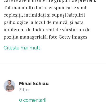
care le avem în diferite grupuri de prieteni.
Tot mai mulți dintre ei spun că se simt
copleșiți, intimidați și supuși hărțuirii
psihologice la locul de muncă, și asta
indiferent de Indiferent de vârstă sau de
poziția managerială. foto Getty Images
Citește mai mult
Mihai Schiau
Editor
0
comentarii