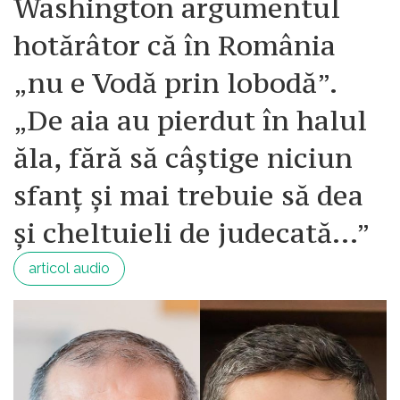
Washington argumentul
hotărâtor că în România
„nu e Vodă prin lobodă”.
„De aia au pierdut în halul
ăla, fără să câștige niciun
sfanț și mai trebuie să dea
și cheltuieli de judecată…”
articol audio