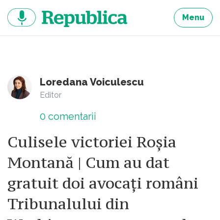
Sari
la
Menu
continut
Loredana Voiculescu
Editor
0
comentarii
Culisele victoriei Roșia
Montană | Cum au dat
gratuit doi avocați români
Tribunalului din