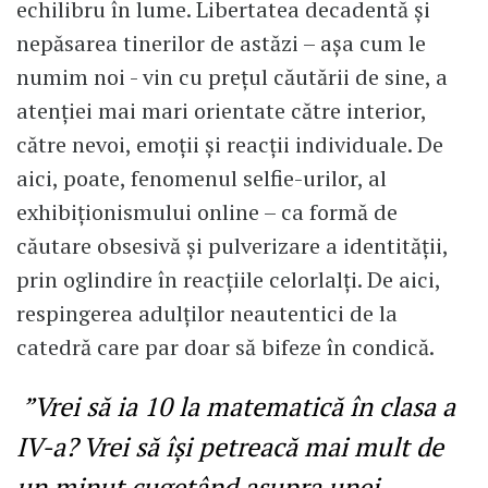
echilibru în lume. Libertatea decadentă și
nepăsarea tinerilor de astăzi – așa cum le
numim noi - vin cu prețul căutării de sine, a
atenției mai mari orientate către interior,
către nevoi, emoții și reacții individuale. De
aici, poate, fenomenul selfie-urilor, al
exhibiționismului online – ca formă de
căutare obsesivă și pulverizare a identității,
prin oglindire în reacțiile celorlalți. De aici,
respingerea adulților neautentici de la
catedră care par doar să bifeze în condică.
”Vrei să ia 10 la matematică în clasa a
IV-a? Vrei să își petreacă mai mult de
un minut cugetând asupra unei