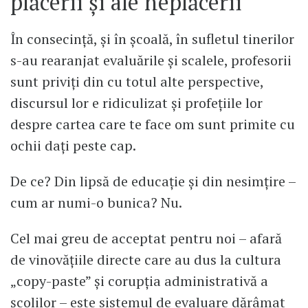
plăcerii și ale neplăcerii
În consecință, și în școală, în sufletul tinerilor
s-au rearanjat evaluările și scalele, profesorii
sunt priviți din cu totul alte perspective,
discursul lor e ridiculizat și profețiile lor
despre cartea care te face om sunt primite cu
ochii dați peste cap.
De ce? Din lipsă de educație și din nesimțire –
cum ar numi-o bunica? Nu.
Cel mai greu de acceptat pentru noi – afară
de vinovățiile directe care au dus la cultura
„copy-paste” și corupția administrativă a
școlilor – este sistemul de evaluare dărâmat