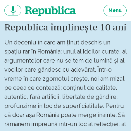
Sari
la
Menu
continut
Republica împlinește 10 ani
Un deceniu în care am ținut deschis un
spațiu rar în România: unul al ideilor curate, al
argumentelor care nu se tem de lumină și al
vocilor care gândesc cu adevărat. Într-o
vreme în care zgomotul crește, noi am mizat
pe ceea ce contează: conținut de calitate,
autentic, fără artificii, libertate de gândire,
profunzime în loc de superficialitate. Pentru
că doar așa România poate merge înainte. Să
rămânem împreună într-un loc al reflecției, al