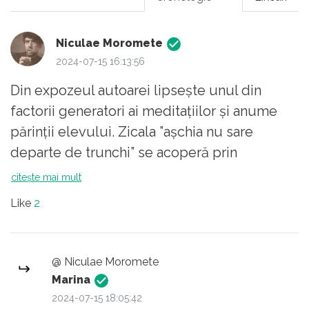
Niculae Moromete
2024-07-15 16:13:56
Din expozeul autoarei lipsește unul din
factorii generatori ai meditațiilor și anume
părinții elevului. Zicala ”așchia nu sare
departe de trunchi” se acoperă prin
perseverența părinților de a-și medita
citește mai mult
copilul, mai ales la profesorul de la clasă...
Like
2
Este formula consacrată de dezvoltare a
corupției intelectuale, că doar nu i-o da notă
mică după ce că-l meditează. ... e prea mult
@ Niculae Moromete
de analizat cauzal ca să poți explica într-un
Marina
comentariu...
2024-07-15 18:05:42