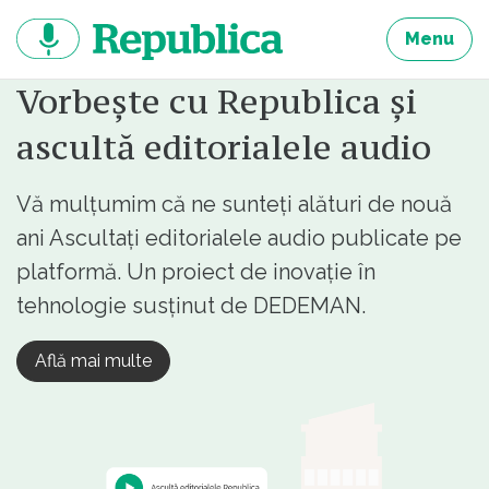
Sari
la
Menu
continut
Vorbește cu Republica și
ascultă editorialele audio
Vă mulțumim că ne sunteți alături de nouă
ani Ascultați editorialele audio publicate pe
platformă. Un proiect de inovație în
tehnologie susținut de DEDEMAN.
Află mai multe