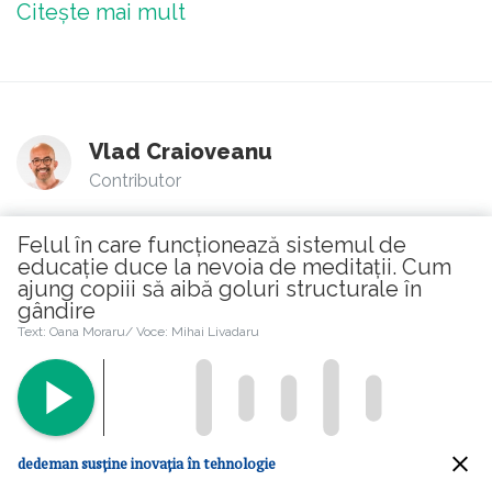
Citește mai mult
Vlad Craioveanu
Contributor
7
comentarii
Felul în care funcționează sistemul de
educație duce la nevoia de meditații. Cum
Un pastor american le dă
ajung copiii să aibă goluri structurale în
gândire
idei suveraniștilor de la noi:
Text: Oana Moraru/ Voce: Mihai Livadaru
„Un singur vot per familia
tradițională”. Spre
surprinderea mea, există
dedeman susține inovația în tehnologie