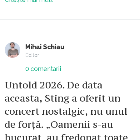
Mihai Schiau
Editor
0
comentarii
Untold 2026. De data
aceasta, Sting a oferit un
concert nostalgic, nu unul
de forță. „Oamenii s-au
bucurat, au fredonat toate