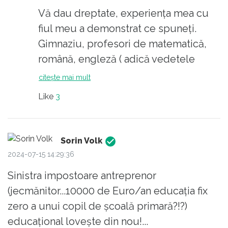
Vă dau dreptate, experiența mea cu
fiul meu a demonstrat ce spuneți.
Gimnaziu, profesori de matematică,
română, engleză ( adică vedetele
zilelor noastre) în regulă; nu erau ei
citește mai mult
chiar geniali, dar își făceau treaba
Like
3
temeinic. A fost nevoie doar să-mi bat
la cap copilul să lucreze ce îi cereau.
Și periodic să mai ridic standardele
Sorin Volk
pentru că nu era o clasă prea bună și
2024-07-15 14:29:36
nu se putea depăși nivelul mediu. Cu
Sinistra impostoare antreprenor
toate astea, începând din a 5-a
(jecmănitor...10000 de Euro/an educația fix
majoritatea celor ai căror părinți aveau
zero a unui copil de școală primară?!?)
bani să plătească au mers la meditație
educațional lovește din nou!...
la acei profesori. Fie pentru a lua note