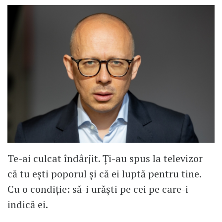
Te-ai culcat îndârjit. Ți-au spus la televizor
că tu ești poporul și că ei luptă pentru tine.
Cu o condiție: să-i urăști pe cei pe care-i
indică ei.