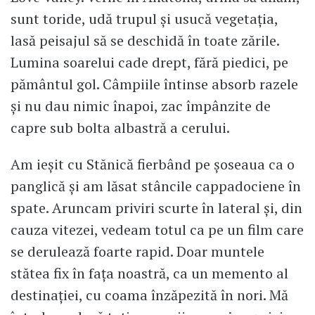
sunt toride, udă trupul și usucă vegetația,
lasă peisajul să se deschidă în toate zările.
Lumina soarelui cade drept, fără piedici, pe
pământul gol. Câmpiile întinse absorb razele
și nu dau nimic înapoi, zac împânzite de
capre sub bolta albastră a cerului.
Am ieșit cu Stănică fierbând pe șoseaua ca o
panglică și am lăsat stâncile cappadociene în
spate. Aruncam priviri scurte în lateral și, din
cauza vitezei, vedeam totul ca pe un film care
se derulează foarte rapid. Doar muntele
stătea fix în fața noastră, ca un memento al
destinației, cu coama înzăpezită în nori. Mă