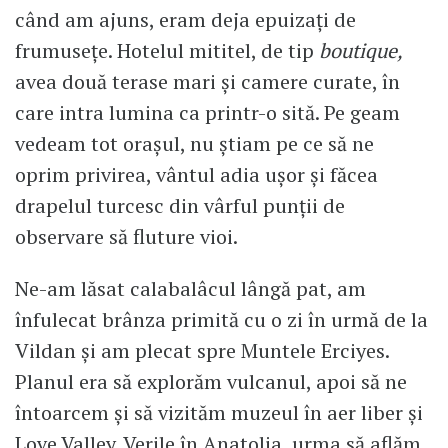
când am ajuns, eram deja epuizați de
frumusețe. Hotelul mititel, de tip
boutique,
avea două terase mari și camere curate, în
care intra lumina ca printr-o sită. Pe geam
vedeam tot orașul, nu știam pe ce să ne
oprim privirea, vântul adia ușor și făcea
drapelul turcesc din vârful punții de
observare să fluture vioi.
Ne-am lăsat calabalâcul lângă pat, am
înfulecat brânza primită cu o zi în urmă de la
Vildan și am plecat spre Muntele Erciyes.
Planul era să explorăm vulcanul, apoi să ne
întoarcem și să vizităm muzeul în aer liber și
Love Valley. Verile în Anatolia, urma să aflăm,