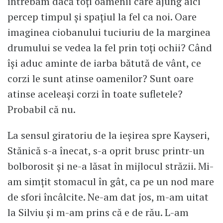
întrebam dacă toți oamenii care ajung aici
percep timpul și spațiul la fel ca noi. Oare
imaginea ciobanului tuciuriu de la marginea
drumului se vedea la fel prin toți ochii? Când
își aduc aminte de iarba bătută de vânt, ce
corzi le sunt atinse oamenilor? Sunt oare
atinse aceleași corzi în toate sufletele?
Probabil că nu.
La sensul giratoriu de la ieșirea spre Kayseri,
Stănică s-a înecat, s-a oprit brusc printr-un
bolborosit și ne-a lăsat în mijlocul străzii. Mi-
am simțit stomacul în gât, ca pe un nod mare
de sfori încâlcite. Ne-am dat jos, m-am uitat
la Silviu și m-am prins că e de rău. L-am