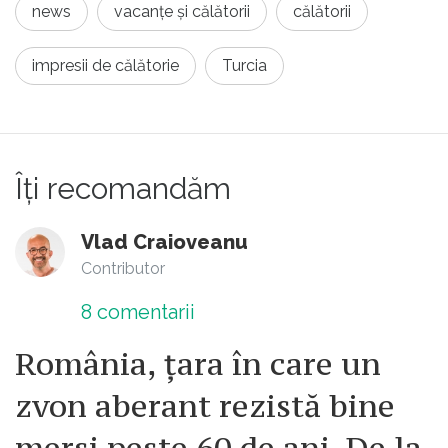
news
vacanțe și călătorii
călătorii
impresii de călătorie
Turcia
Îți recomandăm
Vlad Craioveanu
Contributor
8
comentarii
România, țara în care un
zvon aberant rezistă bine
mersi peste 60 de ani. De la