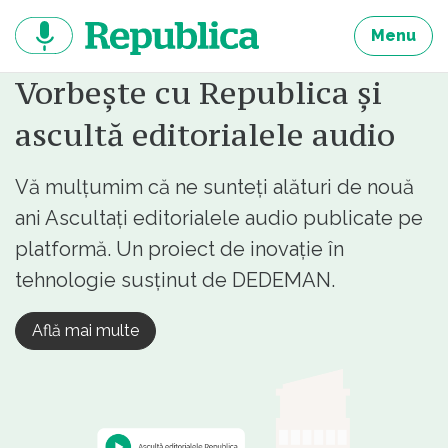
Sari
la
Menu
continut
Vorbește cu Republica și
ascultă editorialele audio
Vă mulțumim că ne sunteți alături de nouă
ani Ascultați editorialele audio publicate pe
platformă. Un proiect de inovație în
tehnologie susținut de DEDEMAN.
Află mai multe