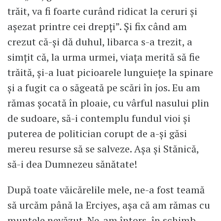
trăit, va fi foarte curând ridicat la ceruri și
așezat printre cei drepți”. Și fix când am
crezut că-și dă duhul, libarca s-a trezit, a
simţit că, la urma urmei, viaţa merită să fie
trăită, și-a luat picioarele lunguiețe la spinare
şi a fugit ca o săgeată pe scări în jos. Eu am
rămas șocată în ploaie, cu vârful nasului plin
de sudoare, să-i contemplu fundul vioi și
puterea de politician corupt de a-și găsi
mereu resurse să se salveze. Așa și Stănică,
să-i dea Dumnezeu sănătate!
După toate văicărelile mele, ne-a fost teamă
să urcăm până la Erciyes, așa că am rămas cu
muntele nevăzut. Ne-am întors, în schimb,