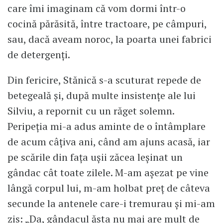
care îmi imaginam că vom dormi într-o
cocină părăsită, între tractoare, pe câmpuri,
sau, dacă aveam noroc, la poarta unei fabrici
de detergenți.
Din fericire, Stănică s-a scuturat repede de
betegeală și, după multe insistențe ale lui
Silviu, a repornit cu un răget solemn.
Peripeția mi-a adus aminte de o întâmplare
de acum câțiva ani, când am ajuns acasă, iar
pe scările din fața ușii zăcea leșinat un
gândac cât toate zilele. M-am așezat pe vine
lângă corpul lui, m-am holbat preț de câteva
secunde la antenele care-i tremurau şi mi-am
zis: „Da, gândacul ăsta nu mai are mult de