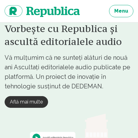
Sari
la
Menu
continut
Vorbește cu Republica și
ascultă editorialele audio
Vă mulțumim că ne sunteți alături de nouă
ani Ascultați editorialele audio publicate pe
platformă. Un proiect de inovație în
tehnologie susținut de DEDEMAN.
Află mai multe