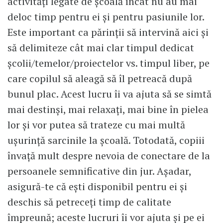
activități legate de școală încât nu au mai
deloc timp pentru ei și pentru pasiunile lor.
Este important ca părinții să intervină aici și
să delimiteze cât mai clar timpul dedicat
școlii/temelor/proiectelor vs. timpul liber, pe
care copilul să aleagă să îl petreacă după
bunul plac. Acest lucru îi va ajuta să se simtă
mai destinși, mai relaxați, mai bine în pielea
lor și vor putea să trateze cu mai multă
ușurință sarcinile la școală. Totodată, copiii
învață mult despre nevoia de conectare de la
persoanele semnificative din jur. Așadar,
asigură-te că ești disponibil pentru ei și
deschis să petreceți timp de calitate
împreună; aceste lucruri îi vor ajuta și pe ei