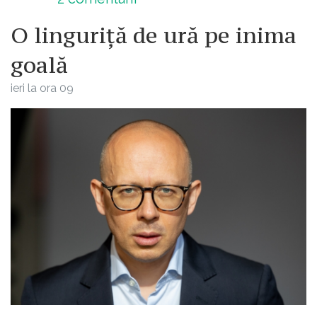
O linguriță de ură pe inima
goală
ieri la ora 09