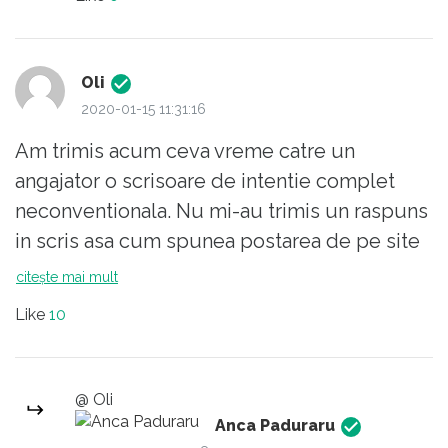
Oli
2020-01-15 11:31:16
Am trimis acum ceva vreme catre un
angajator o scrisoare de intentie complet
neconventionala. Nu mi-au trimis un raspuns
in scris asa cum spunea postarea de pe site
ul lor. M-au sunat insa spunandu-mi ca nu
citește mai mult
stiu ce sa faca cu ea, ca nu exista proceduri
Like
10
pentru astfel de aplicare si ca daca vreau sa
fiu luat in seama sa respect intocmai
cutumele unui astfel de demers. Momentul
@ Oli
se incadreaza perfect in subiectul
Anca Paduraru