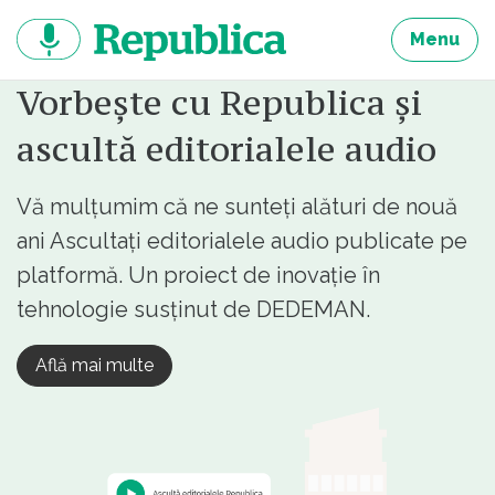
Sari
la
Menu
continut
Vorbește cu Republica și
ascultă editorialele audio
Vă mulțumim că ne sunteți alături de nouă
ani Ascultați editorialele audio publicate pe
platformă. Un proiect de inovație în
tehnologie susținut de DEDEMAN.
Află mai multe