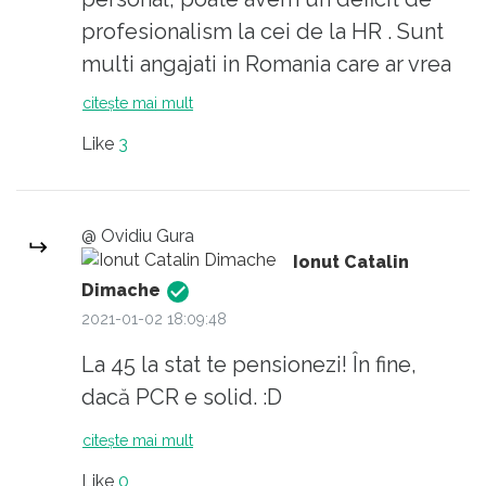
mergeti la orice restaurant in bucatarie!
îmbrace în uniformă ca să se știe că e
profesionalism la cei de la HR . Sunt
credeti ca veti vedea bucatarul in bustul gol
polițist, medicul în halat pentru igienă.
multi angajati in Romania care ar vrea
si in slapi ca e prea cald??
sa isi schimbe jobul dar se lovesc de
citește mai mult
partea cea mai nasoala scrisa in CV:
Like
3
varsta ! Daca e trecut de 45 de ani e
mult prea batran pt companie si atunci
se recurge la formula de angajare de
@ Ovidiu Gura
la stat cu PCR+euro sau i se ofera doar
Ionut Catalin
post de muncitor necalificat cu toata
Dimache
2021-01-02 18:09:48
abureala aia cu avansarea.
La 45 la stat te pensionezi! În fine,
dacă PCR e solid. :D
citește mai mult
Like
0