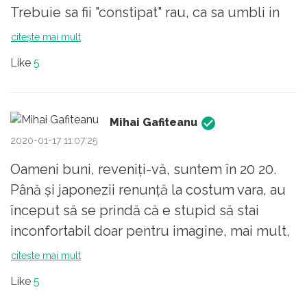
Trebuie sa fii "constipat" rau, ca sa umbli in
costum si pantofi lustruiti. Se uita lumea la
citește mai mult
tine ca la urs.
Like
5
Mihai Gafiteanu
2020-01-17 11:07:25
Oameni buni, reveniți-vă, suntem în 20 20.
Până și japonezii renunță la costum vara, au
început să se prindă că e stupid să stai
inconfortabil doar pentru imagine, mai mult,
să ai nevoie de aer condiționat, adică să
citește mai mult
distrugi viitorul generațiilor următoare prin
Like
5
consum inutil de energie electrică, freon,