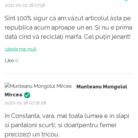
2021-01-02 18:07:56
Sînt 100% sigur că am văzut articolul ăsta pe
republica acum aproape un an. Și nu e prima
dată cînd vă reciclați marfa. Cel puțin jenant!
citește mai mult
Like
0
Munteanu Mongolul
Mircea
2020-01-18 07:16:08
In Constanta, vara, mai toata lumea e in slapi
si pantaloni scurti; si doar(pentru femei
precizez) un tricou.