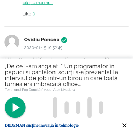
Stiu ca de obicei recruterilor/angajatorilor le
citește mai mult
place sa auda candidatul recitand pe
Like
0
nerasuflate replici care sa le „gâghile
urechile intr-un mod placut” incuviintand
prin miscari aprobatoare din cap precum
Ovidiu Poncea
pedagogii de scoala (societate) noua si
2020-01-15 10:52:49
presupus evoluata.
http://worklifeintegration.ro/ a cazut?
V-as putea atrage atentia cu expresii
„De ce l-am angajat…” Un programator în
papuci și pantaloni scurți s-a prezentat la
precum
citește mai mult
interviul de job într-un birou în care toată
- O noua provocare
Like
0
lumea era îmbrăcată office…
- Vreau sa fac parte dintr-o echipa cu
Text: Ionel Pop Doncilă/ Voce: Alex Livadaru
performante deosebite
- Dezvoltare profesionala
Şorop Constantin
- Posibilitati de promovare pe termen
2020-01-15 10:28:50
mediu-lung
DEDEMAN susține inovația în tehnologie
Și eu îmi făcusem un stereotip în a-mi