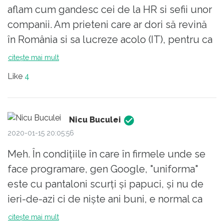
aflam cum gandesc cei de la HR si sefii unor
companii. Am prieteni care ar dori să revină
în România si sa lucreze acolo (IT), pentru ca
totusi Romania ramane locul de care te
citește mai mult
leagă atatea lucruri...
Like
4
Nicu Buculei
2020-01-15 20:05:56
Meh. În condițiile în care în firmele unde se
face programare, gen Google, "uniforma"
este cu pantaloni scurți și papuci, și nu de
ieri-de-azi ci de niște ani buni, e normal ca
omul să nu țină la codul vestimentar. De fapt
citește mai mult