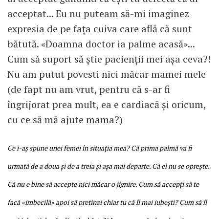
acceptat... Eu nu puteam să-mi imaginez
expresia de pe fața cuiva care află că sunt
bătută. «Doamna doctor ia palme acasă»...
Cum să suport să știe pacienții mei așa ceva?!
Nu am putut povesti nici măcar mamei mele
(de fapt nu am vrut, pentru că s-ar fi
îngrijorat prea mult, ea e cardiacă și oricum,
cu ce să mă ajute mama?)
Ce i-aș spune unei femei în situația mea? Că prima palmă va fi
urmată de a doua și de a treia și așa mai departe. Că el nu se oprește.
Că nu e bine să accepte nici măcar o jignire. Cum să accepți să te
facă «imbecilă» apoi să pretinzi chiar tu că îl mai iubești? Cum să îl