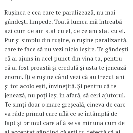
Rușinea e cea care te paralizează, nu mai
gândești limpede. Toată lumea mă întreabă
azi cum de am stat cu el, de ce am stat cu el.
Pur și simplu din rușine, o rușine paralizantă,
care te face să nu vezi nicio ieșire. Te gândești
că ai ajuns în acel punct din vina ta, pentru
că ai fost proastă și credulă și asta te jenează
enorm. Îți e rușine când vezi că au trecut ani
și tot acolo ești, învinețită. Și pentru că te
jenează, nu poți ieși în afară, să ceri ajutorul.
Te simți doar o mare greșeală, cineva de care
va râde primul care află ce se întâmplă de
fapt și primul care află se va minuna cum de
ai acceptat gândind că ești tu defectă că ai