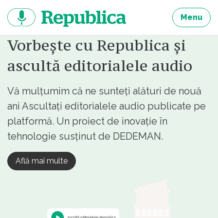
Sari
la
Menu
continut
Vorbește cu Republica și
ascultă editorialele audio
Vă mulțumim că ne sunteți alături de nouă
ani Ascultați editorialele audio publicate pe
platformă. Un proiect de inovație în
tehnologie susținut de DEDEMAN.
Află mai multe