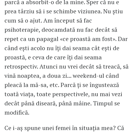
parcă a absorbit-o de la mine. Sper că nu e
prea târziu să i se schimbe viziunea. Nu știu
cum să o ajut. Am început să fac
psihoterapie, deocamdată nu fac decât să
repet ca un papagal «ce proastă am fost». Dar
când ești acolo nu îți dai seama cât ești de
proastă, e ceva de care îți dai seama
retrospectiv. Atunci nu vrei decât să treacă, să
vină noaptea, a doua zi... weekend-ul când
pleacă la mă-sa, etc. Parcă ți se îngustează
toată viața, toate perspectivele, nu mai vezi
decât până diseară, până mâine. Timpul se
modifică.
Ce i-aș spune unei femei în situația mea? Că