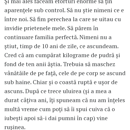
Și mai ales făceam eforturi enorme să țin
aparențele sub control. Să nu știe nimeni ce e
între noi. Să fim perechea la care se uitau cu
invidie prietenele mele. Să părem în
continuare familia perfectă. Nimeni nu a
știut, timp de 10 ani de zile, ce ascundeam.
Cred că am cumpărat kilograme de pudră și
fond de ten anii ăștia. Trebuia să maschez
vânătăile de pe față, cele de pe corp se ascund
sub haine. Chiar și o coastă ruptă e ușor de
ascuns. După ce trece uluirea (și a mea a
durat câțiva ani, îți spuneam că nu am înțeles
multă vreme cum poți să îi spui cuiva că o
iubești apoi să-i dai pumni în cap) vine
rușinea.