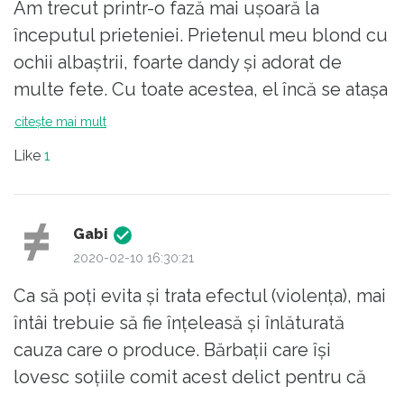
Am trecut printr-o fază mai ușoară la
avut curajul s-o rupi. Acum, după 20 de ani e
începutul prieteniei. Prietenul meu blond cu
încă frumoasă, atrăgătoare. Și-a refăcut viața
ochii albaștrii, foarte dandy și adorat de
cu un om care o apreciază. Deci? Are rost să
multe fete. Cu toate acestea, el încă se atașa
stai cu unul care nu te apreciază? Cu unul
de mine și fratelui meu. Asta se întâmplator
citește mai mult
care te bate nici atât.
vremea lui ceașcă. Prima data jucam cărți -
Like
1
21. Eu nu mă concentram la joc. Atunci el m-a
scos pe hol și m-a pus la zid și mi-a cerut să
nu mai fac greșeli. Din păcate, am continuat
Gabi
această greșeală până când mi-a cerut
2020-02-10 16:30:21
divorțul.
Ca să poți evita şi trata efectul (violența), mai
întâi trebuie să fie înţeleasă și înlăturată
cauza care o produce. Bărbații care își
lovesc soțiile comit acest delict pentru că
nu reușesc să fie ceea ce trebuiau să fie.