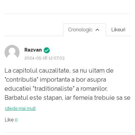
Cronologic
Likeuri
Razvan
2024-05-18 12:07:03
La capitolul cauzalitate, sa nu uitam de
"contributia" importanta a bor asupra
educatiei "traditionaliste" a romanilor.
Barbatul este stapan, iar femeia trebuie sa se
supuna !
citește mai mult
(abia astept sa sariti la mine, dar asta e
Like
0
parerea mea)