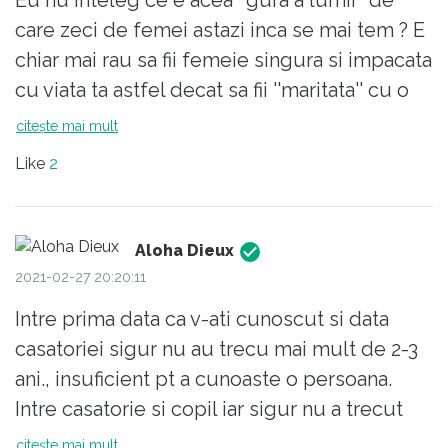
interfamiliale se aprind. Se trece de la
care zeci de femei astazi inca se mai tem ? E
violentele de vocabular la cele fizice. Uitam
chiar mai rau sa fii femeie singura si impacata
tot ceea ce a fost. Atât. Devenim alți oameni
cu viata ta astfel decat sa fii ''maritata'' cu o
decât cei care ne-am cunoscut. Lupta
bruta ? Sa faci un copil cu o bruta ca sa ai
citește mai mult
pentru copii și bani ne conduce, devine
victime colaterale ? Ce se intampla daca fata
Like
2
pentru moment singurul sens al vieții
urma sa fie batuta sau mai rau, batuta si
noastre și nu putem sa vedem unde am
violata de acel nenorocit cum se intampla in
ajuns. Devenim propriile noastre gorile. Ar
alte familii ? Stateati cu el in continuare ? Nu
Aloha Dieux
trebui sa rămânem in afara cuștii ca sa
e cel mai dureros lucrul asta decat ce ar
2021-02-27 20:20:11
vedem unde am ajuns.
spune altii? Suntem in secolul 21, nu in Evul
Intre prima data ca v-ati cunoscut si data
Mediu !!!! O femeie cu ceva studii si serviciu
casatoriei sigur nu au trecu mai mult de 2-3
se poate intretine singura, e bine sa aiba
ani., insuficient pt a cunoaste o persoana.
resurse sa poata pleca oricand daca
Intre casatorie si copil iar sigur nu a trecut
intampina un abuz, oriunde unde sa aiba
mai mult de 1 an iar insuficient. Facut copil in
citește mai mult