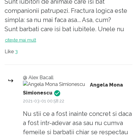
Sunt iubitori de animale care isi bat
companionii patrupezi. Fractura logica este
simpla: sa nu mai faca asa... Asa, cum?
Sunt barbati care isi bat iubitele. Unele nu
accepta si atunci nu mai sunt iubite, iubitele
citește mai mult
lui. Celelalte care accepta devin iubite
Like
3
neconditionate. Si singurele.
Unii barbati accepta asta ca o ofranda adusa
masculinitatii lor, a superioritatii lor.
@ Alex Bacall
Epoca vanatorilor de mamuti cand nevestele
Angela Mona
stateau acasa si asteptau pe cei care se
Simionescu
2021-03-01 00:58:22
intorceau cu hrana acasa unde repartitia
muncii le trimiteau sa friga carnea adusa a
Nu stii ce a fost inainte concret si daca
trecut. Doamnele s-au trezit ducandu-se la
a fost intr-adevar asa sau nu cumva
servici, hranind si ingrijind pruncii, spaland,
femeile si barbatii chiar se respectau