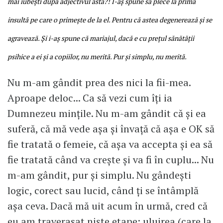
mai iubești după adjectivul ăsta?! I-aș spune să plece la prima
insultă pe care o primește de la el. Pentru că astea degenerează și se
agravează. Și i-aș spune că mariajul, dacă e cu prețul sănătății
psihice a ei și a copiilor, nu merită. Pur și simplu, nu merită.
Nu m-am gândit prea des nici la fii-mea.
Aproape deloc... Ca să vezi cum îți ia
Dumnezeu mințile. Nu m-am gândit că și ea
suferă, că mă vede așa și învață că așa e OK să
fie tratată o femeie, că așa va accepta și ea să
fie tratată când va crește și va fi în cuplu... Nu
m-am gândit, pur și simplu. Nu gândești
logic, corect sau lucid, când ți se întâmplă
așa ceva. Dacă mă uit acum în urmă, cred că
eu am traverasat niște etape: uluirea (care la