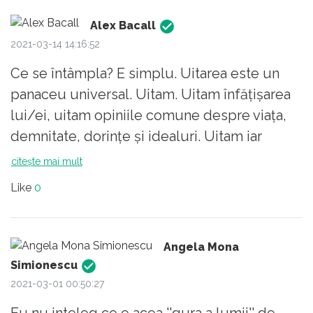
Alex Bacall
2021-03-14 14:16:52
Ce se întâmpla? E simplu. Uitarea este un
panaceu universal. Uitam. Uitam înfățișarea
lui/ei, uitam opiniile comune despre viața,
demnitate, dorințe și idealuri. Uitam iar
direcțiile noastre se schimba pe parcurs.
citește mai mult
Spuneam la început : “Noi doi împotriva
Like
0
întregii lumi”. După o vreme constatam ca
unul câștiga mai mult ca celălalt. Cheltuielile
se fac diferit.Trăsăturile și obiceiurile se
Angela Mona
schimba. Gusturile se schimba. Prieteniile la
Simionescu
fel. Informațiile primite ne distanțează. La
2021-03-01 00:50:27
fel, întreaga societate devine alta. Discuțiile
Eu nu inteleg ce e acea ''gura a lumii'' de