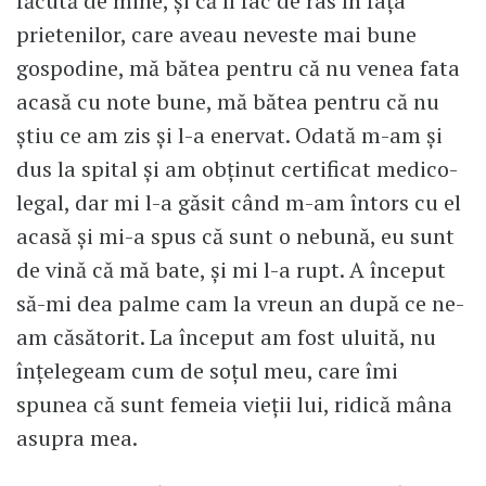
făcută de mine, și că îl fac de râs în fața
prietenilor, care aveau neveste mai bune
gospodine, mă bătea pentru că nu venea fata
acasă cu note bune, mă bătea pentru că nu
știu ce am zis și l-a enervat. Odată m-am și
dus la spital și am obținut certificat medico-
legal, dar mi l-a găsit când m-am întors cu el
acasă și mi-a spus că sunt o nebună, eu sunt
de vină că mă bate, și mi l-a rupt. A început
să-mi dea palme cam la vreun an după ce ne-
am căsătorit. La început am fost uluită, nu
înțelegeam cum de soțul meu, care îmi
spunea că sunt femeia vieții lui, ridică mâna
asupra mea.