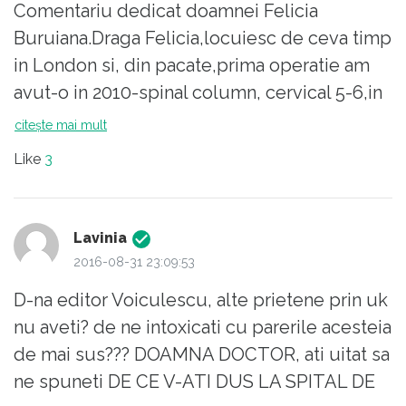
Comentariu dedicat doamnei Felicia
Buruiana.Draga Felicia,locuiesc de ceva timp
in London si, din pacate,prima operatie am
avut-o in 2010-spinal column, cervical 5-6,in
2012 mi-am rupt piciorul drept-tibial
citește mai mult
plateau,ceea ce a necesitat operatii multiple
Like
3
si 3 ani.Chiar dupa ce mi-au scos aparatul cu
tije pentru rectificarea oaselor m-au anuntat
ca am cancer laringian si fara operatie mai am
Lavinia
cam 5 luni la dispozitie.M-au operat,mi-au
2016-08-31 23:09:53
scos glandele limfatice,laringele un muschi
D-na editor Voiculescu, alte prietene prin uk
pe care l-au inlocuit cu unul de la umar de
nu aveti? de ne intoxicati cu parerile acesteia
sub clavicula, mai tarziu mi-au pus o valva
de mai sus??? DOAMNA DOCTOR, ati uitat sa
pentru a putea vorbi cat de cat,mi-au dat si
ne spuneti DE CE V-ATI DUS LA SPITAL DE
aparat de ala electric dar cu care nu ma