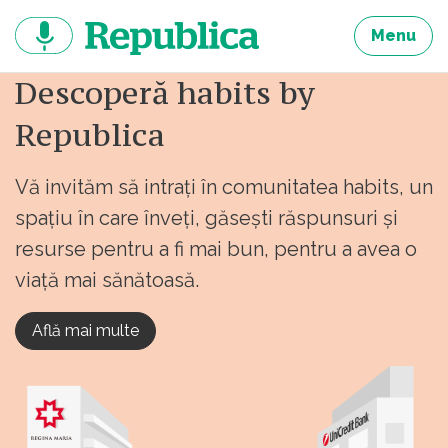
Sari
la
Menu
continut
Descoperă habits by
Republica
Vă invităm să intrați în comunitatea habits, un
spațiu în care înveți, găsești răspunsuri și
resurse pentru a fi mai bun, pentru a avea o
viață mai sănătoasă.
Află mai multe