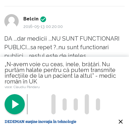
HMRC) platesti in jur la 30.000 (40%)din
extrem de parsivi care nu sunt ucisi DECAT
castigul tau. Daca nu lucrezi si stai pe social,
de solutii pe baza de clor, dar care pot fi
Belcin
da este gratuit.
foarte usor indepartati cu apa si sapun! ... :/
2016-05-13 00:20:00
romane spala-te pe maini! Nu intra cand nu e
DA ...dar medicii ...NU SUNT FUNCTIONARI
program de vizita cu hainele de afara!!
PUBLICI...sa repet ?..nu sunt functionari
publici.....restul este de inteles.
„N-avem voie cu ceas, inele, brățări. Nu
citește mai mult
purtăm halate pentru că putem transmite
infecțiile de la un pacient la altul” - medic
Like
0
român în UK
voce: Claudiu Pândaru
2016-05-12 20:03:40
DEDEMAN susține inovația în tehnologie
Mai ramanea ca instructajul britanicilor sa